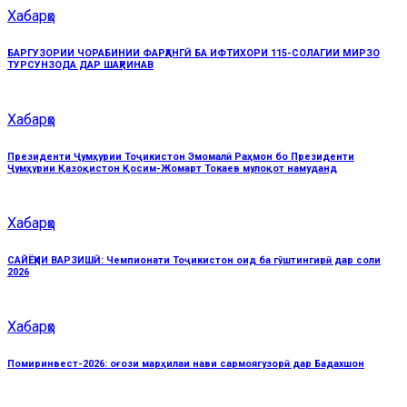
Хабарҳо
БАРГУЗОРИИ ЧОРАБИНИИ ФАРҲАНГӢ БА ИФТИХОРИ 115-СОЛАГИИ МИРЗО
ТУРСУНЗОДА ДАР ШАҲРИНАВ
Хабарҳо
Президенти Ҷумҳурии Тоҷикистон Эмомалӣ Раҳмон бо Президенти
Ҷумҳурии Қазоқистон Қосим-Жомарт Токаев мулоқот намуданд
Хабарҳо
САЙЁҲИИ ВАРЗИШӢ: Чемпионати Тоҷикистон оид ба гӯштингирӣ дар соли
2026
Хабарҳо
Помиринвест-2026: оғози марҳилаи нави сармоягузорӣ дар Бадахшон