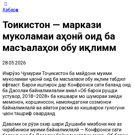
Хабарҳо
Тоҷикистон — маркази
муколамаи ҷаҳонӣ оид ба
масъалаҳои обу иқлимм
28.05.2026
Имрӯзҳо Ҷумҳурии Тоҷикистон ба майдони муҳими
муколамаи ҷаҳонӣ оид ба масъалаҳои обу иқлим табдил
ёфтааст. Барои иштирок дар Конфронси сатҳи баланд оид
ба Даҳсолаи байналмилалии амал «Об барои рушди
устувор, 2018–2028» ба кишвари мо шумораи зиёди
меҳмонон, коршиносон, намояндагони созмонҳои
байналмилалӣ ва ҳайатҳои расмӣ аз кишварҳои гуногуни
ҷаҳон ташриф оварданд.
Давоми се рӯзи охир шаҳри Душанбе мизбони яке аз
чорабиниҳои муҳими байналмилалӣ — Конфронси сатҳи