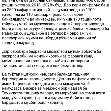
баланд оид ба Даҳсолаи байналмилалии амал «Об барои
рушди устувор, 2018–2028» буд. Дар кори конфронс беш
аз 2500 нафар иштирокчӣ, аз ҷумла зиёда аз 1100
намоянда аз 110 кишвари ҷаҳон, 75 созмони
байналмилалӣ ва минтақавӣ, инчунин 170 ташкилоти
ғайриҳукуматӣ ва муассисаҳои академӣ ширкат варзида,
бори дигар таваҷҷуҳи баланди ҷомеаи байналмилалиро ба
Раванди оби Душанбе ва эътирофи онро ҳамчун
платформаи муҳими пешбурди рӯзномаи ҷаҳонии об
тасдиқ намуданд.
Дар баробари баррасии масъалаҳои муҳими вобаста ба
захираҳои обӣ, меҳмонони хориҷӣ аз фарҳанги ғанӣ,
меҳмоннавозии тоҷикона ва табиати нотакрори
Тоҷикистон низ таассуроти нек бардоштанд.
Ба гуфтаи иштирокчиён, сатҳи баланди ташкилу
баргузории конфронс, муҳити дӯстона ва фазои орому
амни Тоҷикистон диққати онҳоро махсусан ҷалб
намудааст. Бисёре аз меҳмонон бори аввал ба
Тоҷикистон ташриф оварда, аз меҳрубонӣ ва самимияти
мардум, инчунин фарҳанги қадимаву бойи кишвар
бардоштҳои мусбат ҳосил карданд.