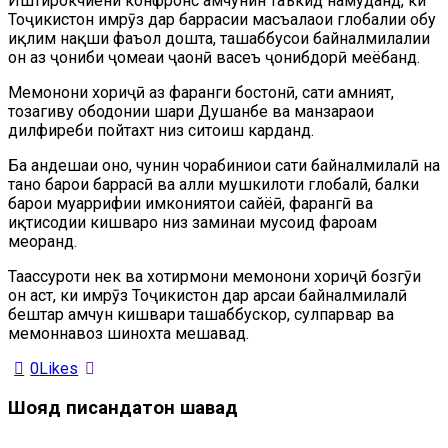
Иштирокчиёни конфронс ҳамчунин таъкид намуданд, ки
Тоҷикистон имрӯз дар баррасии масъалаҳои глобалии обу
иқлим нақши фаъол дошта, ташаббусҳои байналмилалии
он аз ҷониби ҷомеаи ҷаҳонӣ васеъ ҷонибдорӣ меёбанд.
Меҳмонони хориҷӣ аз фарҳанги бостонӣ, сатҳи амният,
тозагиву ободонии шаҳри Душанбе ва манзараҳои
дилфиреби пойтахт низ ситоиш карданд.
Ба андешаи онҳо, чунин чорабиниҳои сатҳи байналмилалӣ на
танҳо барои баррасӣ ва ҳалли мушкилоти глобалӣ, балки
барои муаррифии имкониятҳои сайёҳӣ, фарҳангӣ ва
иқтисодии кишварҳо низ заминаи мусоид фароҳам
меоранд.
Таассуроти нек ва хотирмони меҳмонони хориҷӣ бозгӯи
он аст, ки имрӯз Тоҷикистон дар арсаи байналмилалӣ
бештар ҳамчун кишвари ташаббускор, сулҳпарвар ва
меҳмоннавоз шинохта мешавад.
0
Likes
Шояд писандатон шавад