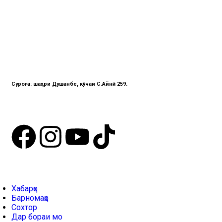
Суроға: шаҳри Душанбе, кӯчаи C.Айнӣ 259.
Хабарҳо
Барномаҳо
Сохтор
Дар бораи мо