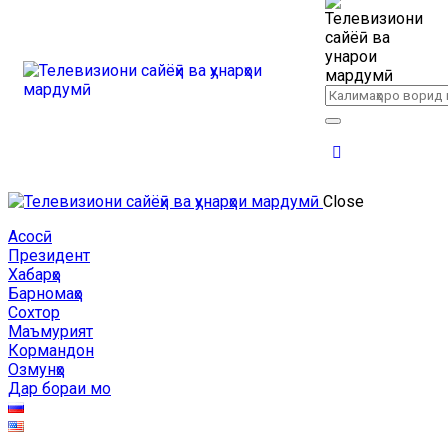
Close
Асосӣ
Президент
Хабарҳо
Барномаҳо
Сохтор
Маъмурият
Кормандон
Озмунҳо
Дар бораи мо