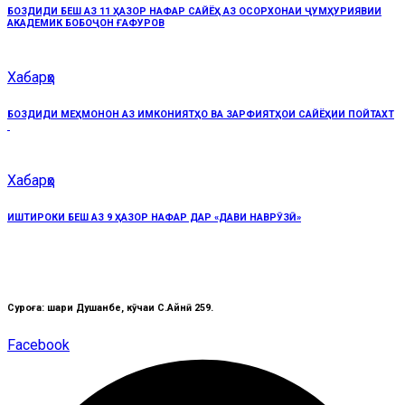
БОЗДИДИ БЕШ АЗ 11 ҲАЗОР НАФАР САЙЁҲ АЗ ОСОРХОНАИ ҶУМҲУРИЯВИИ
АКАДЕМИК БОБОҶОН ҒАФУРОВ
Хабарҳо
БОЗДИДИ МЕҲМОНОН АЗ ИМКОНИЯТҲО ВА ЗАРФИЯТҲОИ САЙЁҲИИ ПОЙТАХТ
Хабарҳо
ИШТИРОКИ БЕШ АЗ 9 ҲАЗОР НАФАР ДАР «ДАВИ НАВРӮЗӢ»
Суроға: шаҳри Душанбе, кӯчаи C.Айнӣ 259.
Facebook