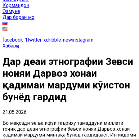
Кормандон
Озмунҳо
Дар бораи мо
facebook-1
twitter-x
dribble-new
instagram
Хабарҳо
Дар деҳаи этнографии Зевси
ноҳияи Дарвоз хонаи
қадимаи мардуми кӯҳистон
бунёд гардид
21.05.2026
Бо мақсади эҳё ва ҳифзи таъриху тамаддуни миллати
тоҷик дар деҳаи этнографии Зевси ноҳияи Дарвоз хонаи
қадимаи мардуми минтақа бунёд гардидааст. Ин иқдоми