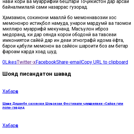
нави корӣ ва муаррифии бештари Тоҷикистон дар арсаи
байналмилалӣ саҳми назаррас гузорад.
Ҳамзамон, сокинони маҳаллӣ бо меҳмоннавозии хос
меҳмононро истиқбол намуда, ҳунарҳои мардумӣ ва таомҳои
миллиро муаррифӣ мекунанд. Масъулон иброз
медоранд, ки дар оянда корҳои ободонӣ ва тавсеаи
имкониятҳои сайёҳӣ дар ин деҳаи этнографӣ идома ёфта,
барои қабули меҳмонон ва сайёҳон шароити боз ҳам беҳтар
фароҳам карда хоҳад шуд.
0
Likes
Twitter-x
Facebook
Share-email
Copy URL to clipboard
Шояд писандатон шавад
Хабарҳо
Шаҳри Душанбе сазовори Шоҳҷоизаи Фестивали ҷумҳуриявии «Сайри гули
лола» гардид
Хабарҳо