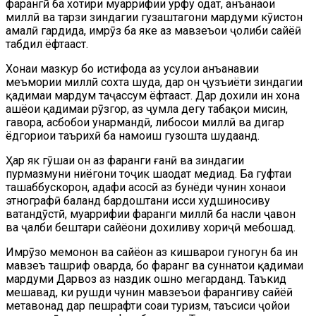
фарҳангӣ ба хотири муаррифии урфу одат, анъанаҳои
миллӣ ва тарзи зиндагии гузаштагони мардуми кӯҳистон
амалӣ гардида, имрӯз ба яке аз мавзеъҳои ҷолиби сайёҳӣ
табдил ёфтааст.
Хонаи мазкур бо истифода аз усулҳои анъанавии
меъмории миллӣ сохта шуда, дар он ҷузъиёти зиндагии
қадимаи мардум таҷассум ёфтааст. Дар дохили ин хона
ашёҳои қадимаи рӯзгор, аз ҷумла дегу табақҳои мисин,
гаҳвора, асбобҳои ҳунармандӣ, либосҳои миллӣ ва дигар
ёдгориҳои таърихӣ ба намоиш гузошта шудаанд.
Ҳар як гӯшаи он аз фарҳанги ғанӣ ва зиндагии
пурмазмуни ниёгони тоҷик шаҳодат медиҳад. Ба гуфтаи
ташаббускорон, ҳадафи асосӣ аз бунёди чунин хонаҳои
этнографӣ баланд бардоштани ҳисси худшиносиву
ватандӯстӣ, муаррифии фарҳанги миллӣ ба насли ҷавон
ва ҷалби бештари сайёҳони дохиливу хориҷӣ мебошад.
Имрӯзҳо меҳмонон ва сайёҳон аз кишварҳои гуногун ба ин
мавзеъ ташриф оварда, бо фарҳанг ва суннатҳои қадимаи
мардуми Дарвоз аз наздик ошно мегарданд. Таъкид
мешавад, ки рушди чунин мавзеъҳои фарҳангиву сайёҳӣ
метавонад дар пешрафти соҳаи туризм, таъсиси ҷойҳои