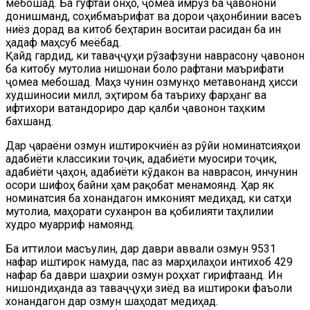
мебошад. Ба гуфтаи онҳо, ҷомеа имрӯз ба ҷавонони
донишманд, соҳибмаърифат ва дорои ҷаҳонбинии васеъ
ниёз дорад ва китоб беҳтарин воситаи расидан ба ин
ҳадаф маҳсуб меёбад.
Қайд гардид, ки таваҷҷуҳи рӯзафзуни наврасону ҷавонон
ба китобу мутолиа нишонаи боло рафтани маърифати
ҷомеа мебошад. Маҳз чунин озмунҳо метавонанд ҳисси
худшиносии миллӣ, эҳтиром ба таъриху фарҳанг ва
ифтихори ватандориро дар қалби ҷавонон таҳким
бахшанд.
Дар ҷараёни озмун иштирокчиён аз рӯйи номинатсияҳои
адабиёти классикии тоҷик, адабиёти муосири тоҷик,
адабиёти ҷаҳон, адабиёти кӯдакон ва наврасон, инчунин
осори шифоҳӣ байни ҳам рақобат менамоянд. Ҳар як
номинатсия ба хонандагон имконият медиҳад, ки сатҳи
мутолиа, маҳорати суханронӣ ва қобилияти таҳлилии
худро муаррифӣ намоянд.
Ба иттилои масъулин, дар даври аввали озмун 9531
нафар иштирок намуда, пас аз марҳилаҳои интихобӣ 429
нафар ба даври шаҳрии озмун роҳхат гирифтаанд. Ин
нишондиҳанда аз таваҷҷуҳи зиёд ва иштироки фаъоли
хонандагон дар озмун шаҳодат медиҳад.