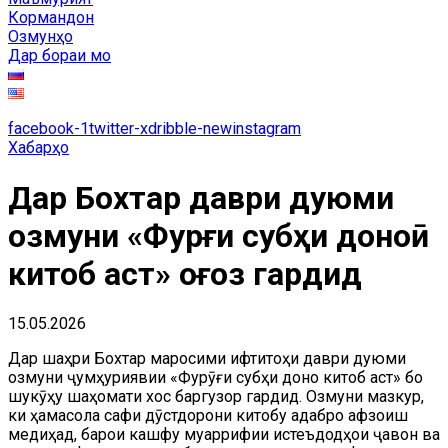
Кормандон
Озмунҳо
Дар бораи мо
facebook-1
twitter-x
dribble-new
instagram
Хабарҳо
Дар Бохтар даври дуюми
озмуни «Фурӯғи субҳи доноӣ
китоб аст» оғоз гардид
15.05.2026
Дар шаҳри Бохтар маросими ифтитоҳи даври дуюми
озмуни ҷумҳуриявии «Фурӯғи субҳи доноӣ китоб аст» бо
шукӯҳу шаҳомати хос баргузор гардид. Озмуни мазкур,
ки ҳамасола сафи дӯстдорони китобу адабро афзоиш
медиҳад, барои кашфу муаррифии истеъдодҳои ҷавон ва