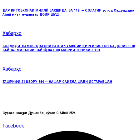
ДАР КИТОБХОНАИ МИЛЛӢ БАХШИДА БА 148 — СОЛАГИИ устод Садриддин
Айнӣ мизи мудаввар ДОИР ШУД
Хабарҳо
БОЗДИДИ НАМОЯНДАГОНИ ВАО-И ҶУМҲУРИИ ҚИРҒИЗИСТОН АЗ ДОНИШГОҲИ
БАЙНАЛМИЛАЛИИ САЙЁҲӢ ВА СОҲИБКОРИИ ТОҶИКИСТОН
Хабарҳо
ТАШРИФИ 21 ҲАЗОРУ 844 — НАФАР САЙЁҲ БА ШАҲРИ ИСТАРАВШАН
Суроға: шаҳри Душанбе, кӯчаи C.Айнӣ 259.
Facebook