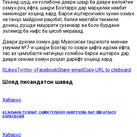
Таъкид шуд, ки ғолибони даври шаҳрӣ ба даври вилоятии
озмун роҳ ёфта, шаҳри Бохтарро дар марҳилаи навбатӣ
намояндагӣ хоҳанд кард. Барои иштирокчиён чунин озмун
на танҳо майдони рақобат, балки мактаби такмили
дониш, рушди маҳорати суханварӣ ва боло бурдани
эътимод ба нафс ба ҳисоб меравад.
Даври дуюми озмун дар Муассисаи таҳсилоти миёнаи
умумии №7-и шаҳри Бохтар то охири ҳафта идома ёфта,
пас аз ҷамъбасти натиҷаҳо ғолибон барои иштирок дар
даври сеюми озмун роҳхат дарёфт хоҳанд кард.
0
Likes
Twitter-x
Facebook
Share-email
Copy URL to clipboard
Шояд писандатон шавад
Хабарҳо
АЗ АНЪАНА ТО ҲУНАР: САҲМИ ГУЛБОНУ НАВРӮЗОВА ДАР ЭҲЁИ АТЛАСУ
АДРАСБОФӢ
Хабарҳо