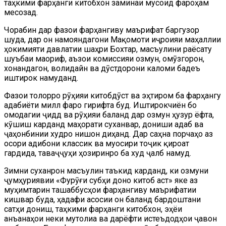
таҳкими фарҳанги китобхонӣ заминаи мусоид фароҳам
месозад.
Чорабинӣ дар фазои фарҳангиву маърифатӣ баргузор
шуда, дар он намояндагони Мақомоти иҷроияи маҳаллии
ҳокимияти давлатии шаҳри Бохтар, масъулини раёсату
шуъбаи маориф, аъзои комиссияи озмун, омӯзгорон,
хонандагон, волидайн ва дӯстдорони каломи бадеъ
иштирок намуданд.
Фазои толорро рӯҳияи китобдӯстӣ ва эҳтиром ба фарҳангу
адабиёти миллӣ фаро гирифта буд. Иштирокчиён бо
омодагии ҷиддӣ ва рӯҳияи баланд дар озмун ҳузур ёфта,
кӯшиш карданд маҳорати суханварӣ, дониши адабӣ ва
ҷаҳонбинии худро нишон диҳанд. Дар саҳна порчаҳо аз
осори адибони классик ва муосири тоҷик қироат
гардида, таваҷҷуҳи ҳозиринро ба худ ҷалб намуд.
Зимни суханронӣ масъулин таъкид карданд, ки озмуни
ҷумҳуриявии «Фурӯғи субҳи доноӣ китоб аст» яке аз
муҳимтарин ташаббусҳои фарҳангиву маърифатии
кишвар буда, ҳадафи асосии он баланд бардоштани
сатҳи дониш, таҳкими фарҳанги китобхонӣ, эҳёи
анъанаҳои неки мутолиа ва дарёфти истеъдодҳои ҷавон