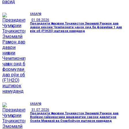
ХАБАРҲО
01.08.2026
Президенти Ҷумҳурии Тоҷикистон Эмомалӣ Раҳмон дар
даври ниҳоии Чемпионати ҷаҳон оид ба формулаи 1 дар
рӯи об (F1H2O) иштирок намуданд
ХАБАРҲО
31.07.2026
Президенти Ҷумҳурии Тоҷикистон Эмомалӣ Раҳмон дар
Вохӯрии ғайрирасмии машваратии сарони давлатҳои
Осиёи Марказӣ ва Озарбойҷон иштирок намуданд