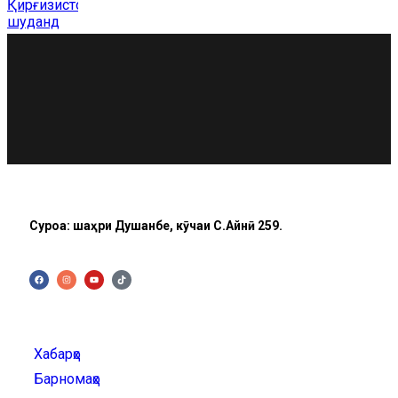
Суроға: шаҳри Душанбе, кӯчаи C.Айнӣ 259.
Хабарҳо
Барномаҳо