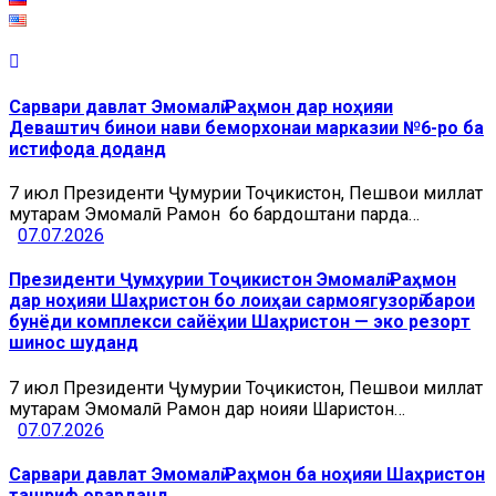
Сарвари давлат Эмомалӣ Раҳмон дар ноҳияи
Деваштич бинои нави беморхонаи марказии №6-ро ба
истифода доданд
7 июл Президенти Ҷумҳурии Тоҷикистон, Пешвои миллат
муҳтарам Эмомалӣ Раҳмон бо бардоштани парда…
07.07.2026
Президенти Ҷумҳурии Тоҷикистон Эмомалӣ Раҳмон
дар ноҳияи Шаҳристон бо лоиҳаи сармоягузорӣ барои
бунёди комплекси сайёҳии Шаҳристон — эко резорт
шинос шуданд
7 июл Президенти Ҷумҳурии Тоҷикистон, Пешвои миллат
муҳтарам Эмомалӣ Раҳмон дар ноҳияи Шаҳристон…
07.07.2026
Сарвари давлат Эмомалӣ Раҳмон ба ноҳияи Шаҳристон
ташриф оварданд