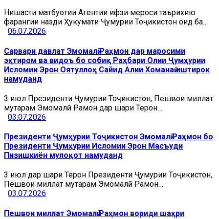
Нишасти матбуотии Агентии ҳифзи мероси таърихию
фарҳангии назди Ҳукумати Ҷумҳурии Тоҷикистон оид ба…
06.07.2026
Сарвари давлат Эмомалӣ Раҳмон дар маросими
эҳтиром ва видоъ бо собиқ Раҳбари Олии Ҷумҳурии
Исломии Эрон Оятуллоҳ Сайид Алии Хоманаӣ иштирок
намуданд
3 июл Президенти Ҷумҳурии Тоҷикистон, Пешвои миллат
муҳтарам Эмомалӣ Раҳмон дар шаҳри Теҳрон…
03.07.2026
Президенти Ҷумҳурии Тоҷикистон Эмомалӣ Раҳмон бо
Президенти Ҷумҳурии Исломии Эрон Масъуди
Пизишкиён мулоқот намуданд
3 июл дар шаҳри Теҳрон Президенти Ҷумҳурии Тоҷикистон,
Пешвои миллат муҳтарам Эмомалӣ Раҳмон…
03.07.2026
Пешвои миллат Эмомалӣ Раҳмон вориди шаҳри