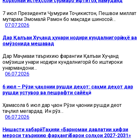
Корхонаи истеҳсоли сурмаро ифтитоҳ намуданд
7 июл Президенти Ҷумҳурии Тоҷикистон, Пешвои миллат
муҳтарам Эмомалӣ Раҳмон бо мақсади шиносоӣ…
07.07.2026
Дар Қалъаи Хуҷанд ҳунари нодири кундалнигорӣ эҳё ва
омӯзонида мешавад
Дар Маҷмааи таърихию фарҳангии Қалъаи Хуҷанд
омӯзиши ҳунари нодири кундалнигорӣ бо иштироки
ҳунармандони…
06.07.2026
6 июл – Рӯзи ҷаҳонии рушди деҳот: саҳми деҳот дар
рушди устувор ва пешрафти сайёҳӣ
Ҳамасола 6 июл дар ҷаҳон Рӯзи ҷаҳонии рушди деҳот
таҷлил мегардад. Ин рӯз…
06.07.2026
Нишасти хабарӣ: Таҳияи «Барномаи давлатии ҳифзи
мероси таърихию фарҳангӣ барои солҳои 2027-2031»