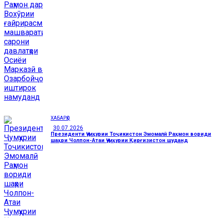
ХАБАРҲО
30.07.2026
Президенти Ҷумҳурии Тоҷикистон Эмомалӣ Раҳмон вориди
шаҳри Чолпон-Атаи Ҷумҳурии Қирғизистон шуданд