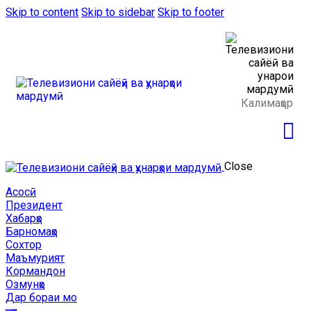
Skip to content
Skip to sidebar
Skip to footer
Close
Асосӣ
Президент
Хабарҳо
Барномаҳо
Сохтор
Маъмурият
Кормандон
Озмунҳо
Дар бораи мо