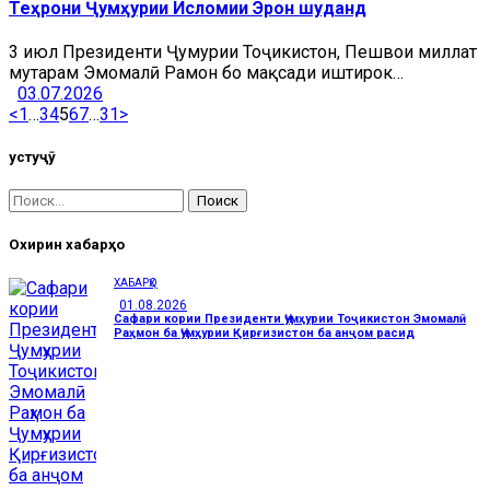
Теҳрони Ҷумҳурии Исломии Эрон шуданд
3 июл Президенти Ҷумҳурии Тоҷикистон, Пешвои миллат
муҳтарам Эмомалӣ Раҳмон бо мақсади иштирок…
03.07.2026
<
1
…
3
4
5
6
7
…
31
>
Ҷустуҷӯ
Охирин хабарҳо
ХАБАРҲО
01.08.2026
Сафари кории Президенти Ҷумҳурии Тоҷикистон Эмомалӣ
Раҳмон ба Ҷумҳурии Қирғизистон ба анҷом расид