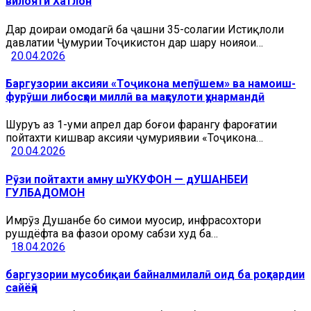
вилояти Хатлон
Дар доираи омодагӣ ба ҷашни 35-солагии Истиқлоли
давлатии Ҷумҳурии Тоҷикистон дар шаҳру ноҳияҳои…
20.04.2026
Баргузории аксияи «Тоҷикона мепӯшем» ва намоиш-
фурӯши либосҳои миллӣ ва маҳсулоти ҳунармандӣ
Шуруъ аз 1-уми апрел дар боғҳои фарҳангу фароғатии
пойтахти кишвар аксияи ҷумҳуриявии «Тоҷикона…
20.04.2026
Рӯзи пойтахти амну шУКУФОН — дУШАНБЕИ
ГУЛБАДОМОН
Имрӯз Душанбе бо симои муосир, инфрасохтори
рушдёфта ва фазои орому сабзи худ ба…
18.04.2026
баргузории мусобиқаи байналмилалӣ оид ба роҳгардии
сайёҳӣ