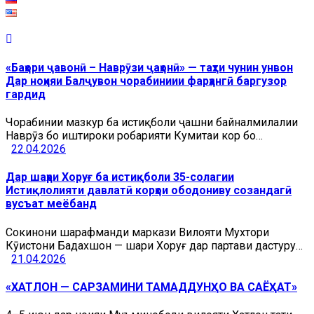
«Баҳори ҷавонӣ – Наврӯзи ҷаҳонӣ» — таҳти чунин унвон
Дар ноҳияи Балҷувон чорабиниии фарҳангӣ баргузор
гардид
Чорабинии мазкур ба истиқболи ҷашни байналмилалии
Наврӯз бо иштироки роҳбарияти Кумитаи кор бо…
22.04.2026
Дар шаҳри Хоруғ ба истиқболи 35-солагии
Истиқлолияти давлатӣ корҳои ободониву созандагӣ
вусъат меёбанд
Сокинони шарафманди маркази Вилояти Мухтори
Кӯҳистони Бадахшон — шаҳри Хоруғ дар партави дастуру…
21.04.2026
«ХАТЛОН — САРЗАМИНИ ТАМАДДУНҲО ВА САЁҲАТ»