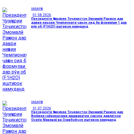
ХАБАРҲО
01.08.2026
Президенти Ҷумҳурии Тоҷикистон Эмомалӣ Раҳмон дар
даври ниҳоии Чемпионати ҷаҳон оид ба формулаи 1 дар
рӯи об (F1H2O) иштирок намуданд
ХАБАРҲО
31.07.2026
Президенти Ҷумҳурии Тоҷикистон Эмомалӣ Раҳмон дар
Вохӯрии ғайрирасмии машваратии сарони давлатҳои
Осиёи Марказӣ ва Озарбойҷон иштирок намуданд