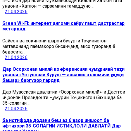
4–5 июн дар ноҳияи Муъминободи вилояти Хатлон таҳти
унвони «Хатлон — сарзамини тамаддунҳо…
21.04.2026
Green Wi-Fi: интернет ҳангоми сайру гашт дастрастар
мегардад
Сайёҳон ва сокинони шаҳрҳои бузурги Тоҷикистон
метавонанд паёмакҳоро бисанҷанд, аксҳо гузоранд ё
бевосита…
21.04.2026
Дар Осорхонаи миллӣ конференсияи ҷумҳуриявӣ таҳти
унвони «Устувонаи Куруш — аввалин эъломияи ҳуқуқи
башар» баргузор гардид
Дар Муассисаи давлатии «Осорхонаи миллӣ»-и Дастгоҳи
иҷроияи Президенти Ҷумҳурии Тоҷикистон бахшида ба
35-солагии…
21.04.2026
ба истифода додани беш аз 6 ҳазор иншоот ба
ифтихори 35-СОЛАГИИ ИСТИҚЛОЛИ ДАВЛАТӢ Дар