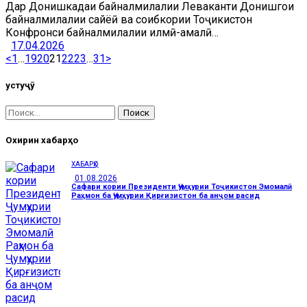
Дар Донишкадаи байналмилалии Леваканти Донишгоҳи
байналмилалии сайёҳӣ ва соҳибкории Тоҷикистон
Конфронси байналмилалии илмӣ-амалӣ…
17.04.2026
<
1
…
19
20
21
22
23
…
31
>
Ҷустуҷӯ
Охирин хабарҳо
ХАБАРҲО
01.08.2026
Сафари кории Президенти Ҷумҳурии Тоҷикистон Эмомалӣ
Раҳмон ба Ҷумҳурии Қирғизистон ба анҷом расид