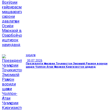
ХАБАРҲО
30.07.2026
Президенти Ҷумҳурии Тоҷикистон Эмомалӣ Раҳмон вориди
шаҳри Чолпон-Атаи Ҷумҳурии Қирғизистон шуданд