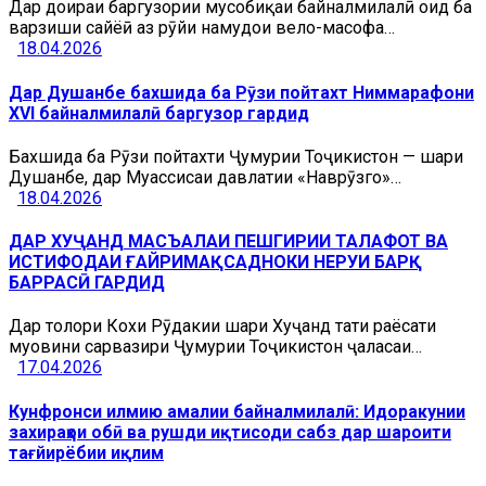
Дар доираи баргузории мусобиқаи байналмилалӣ оид ба
варзиши сайёҳӣ аз рӯйи намудҳои вело-масофа…
18.04.2026
Дар Душанбе бахшида ба Рӯзи пойтахт Ниммарафони
XVI байналмилалӣ баргузор гардид
Бахшида ба Рӯзи пойтахти Ҷумҳурии Тоҷикистон — шаҳри
Душанбе, дар Муассисаи давлатии «Наврӯзгоҳ»…
18.04.2026
ДАР ХУҶАНД МАСЪАЛАИ ПЕШГИРИИ ТАЛАФОТ ВА
ИСТИФОДАИ ҒАЙРИМАҚСАДНОКИ НЕРУИ БАРҚ
БАРРАСӢ ГАРДИД
Дар толори Кохи Рӯдакии шаҳри Хуҷанд таҳти раёсати
муовини cарвазири Ҷумҳурии Тоҷикистон ҷаласаи…
17.04.2026
Кунфронси илмию амалии байналмилалӣ: Идоракунии
захираҳои обӣ ва рушди иқтисоди сабз дар шароити
тағйирёбии иқлим