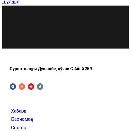
Суроға: шаҳри Душанбе, кӯчаи C.Айнӣ 259.
Хабарҳо
Барномаҳо
Сохтор