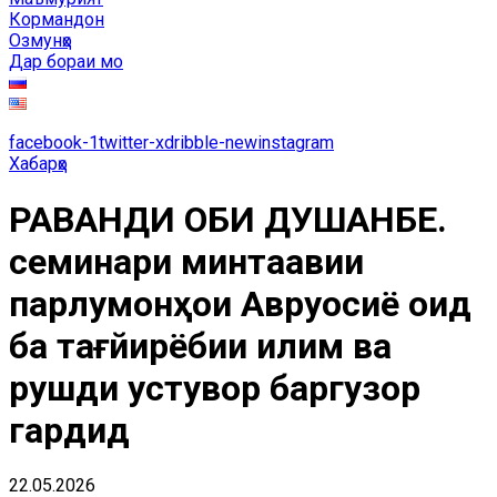
Кормандон
Озмунҳо
Дар бораи мо
facebook-1
twitter-x
dribble-new
instagram
Хабарҳо
РАВАНДИ ОБИ ДУШАНБЕ.
семинари минтақавии
парлумонҳои Авруосиё оид
ба тағйирёбии иқлим ва
рушди устувор баргузор
гардид
22.05.2026