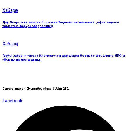
Хабарҳо
Дар Осорхонаи миллии бостонии Тоҷикистон масъалаи ҳифзи мероси
таърихию фарҳангӣ баррасӣ шУд
Хабарҳо
Гурӯҳи хабарнигорони Қирғизистон дар шаҳри Норак бо фаъолияти НБО-и
«Норак» шинос шуданд.
Суроға: шаҳри Душанбе, кӯчаи C.Айнӣ 259.
Facebook