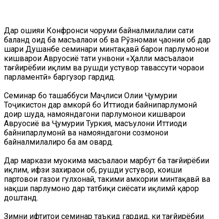
Дар ҳошияи Конфронси чоруми байналмилалии сатҳи
баланд оид ба масъалаҳои об ва Рӯзномаи ҷаҳонии об дар
шаҳри Душанбе семинари минтақавӣ барои парлумонҳои
кишварҳои Авруосиё таҳти унвони «Ҳалли масъалаҳои
тағйирёбии иқлим ва рушди устувор тавассути чораҳои
парламентӣ» баргузор гардид.
Семинар бо ташаббуси Маҷлиси Олии Ҷумҳурии
Тоҷикистон дар ҳамкорӣ бо Иттиҳоди байнипарлумонӣ
доир шуда, намояндагони парлумонҳои кишварҳои
Авруосиё ва Ҷумҳурии Туркия, масъулони Иттиҳоди
байнипарлумонӣ ва намояндагони созмонҳои
байналмилалиро ба ҳам овард.
Дар маркази муҳокима масъалаҳои марбут ба тағйирёбии
иқлим, ҳифзи захираҳои об, рушди устувор, коҳиши
партовҳои газҳои гулхонаӣ, таҳкими ҳамкории минтақавӣ ва
нақши парлумонҳо дар татбиқи сиёсати иқлимӣ қарор
доштанд.
Зимни ифтитоҳи семинар таъкид гардид, ки тағйирёбии