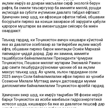
иқлим имрӯз аз доираи масъалаи сирф экологӣ берун
рафта, ба омили таъсиргузор ба амнияти миллӣ, рушди
иқтисодӣ ва суботи иҷтимоии давлатҳо табдил ёфтааст.
Ҳамчунин зикр шуд, ки афзоиши офатҳои табиӣ, обшавии
босуръати пиряхҳо ва коҳиши захираҳои об зарурати қабули
қарорҳои муштарак ва ҳамоҳангшудаи сиёсиро ба миён
овардааст.
Таъкид гардид, ки Тоҷикистон ҳамчун кишвари кӯҳистонӣ
яке аз давлатҳои осебпазир аз тағйирёбии иқлим маҳсуб
ёфта, обшавии пиряхҳо барои минтақаи Осиёи Марказӣ
паёмадҳои ҷиддӣ дорад. Дар ин замина, аҳамияти
ташаббусҳои байналмилалии Президенти Ҷумҳурии
Тоҷикистон, Пешвои миллат муҳтарам Эмомалӣ Раҳмон
дар самти пешбурди рӯзномаи ҷаҳонии об ва иқлим
махсус таъкид шуд. Аз ҷумла, эълон гардидани соли
2025 ҳамчун Соли байналмилалии ҳифзи пиряхҳо аз ҷониби
Созмони Милали Муттаҳид ҳамчун дастоварди муҳими
дипломатияи байналмилалии Тоҷикистон арзёбӣ гардид.
Ҳамчунин зикр шуд, ки имрӯз тақрибан 98 фоизи нерӯи
барқи Тоҷикистон аз ҳисоби манбаъҳои гидроэнергетикӣ
истеҳсол шуда, кишварро ба яке аз давлатҳои пешсаф дар