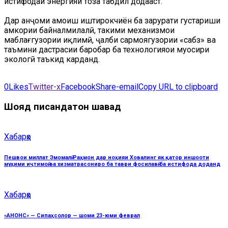
истифодаи энергияи тоза табдил додааст.
Дар анҷоми ҳамоиш иштирокчиён ба зарурати густариши
ҳамкории байналмилалӣ, таҳкими механизмҳои
маблағгузории иқлимӣ, ҷалби сармоягузории «сабз» ва
таъмини дастрасии баробар ба технологияҳои муосири
экологӣ таъкид карданд.
0
Likes
Twitter-x
Facebook
Share-email
Copy URL to clipboard
Шояд писандатон шавад
Хабарҳо
Пешвои миллат Эмомалӣ Раҳмон дар ноҳияи Ховалинг як қатор иншооти
муҳими иҷтимоӣ ва хизматрасониро ба таври фосилавӣ ба истифода доданд
Хабарҳо
«АНОНС» — Сипаҳсолор — шоми 23-юми феврал