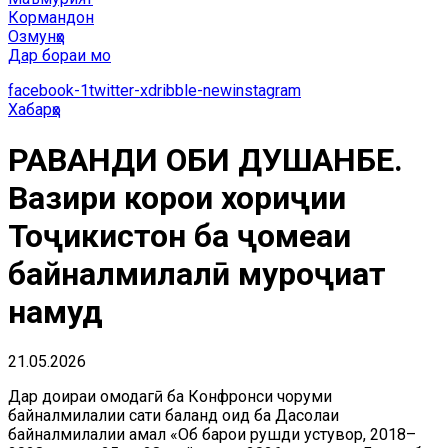
Кормандон
Озмунҳо
Дар бораи мо
facebook-1
twitter-x
dribble-new
instagram
Хабарҳо
РАВАНДИ ОБИ ДУШАНБЕ.
Вазири корҳои хориҷии
Тоҷикистон ба ҷомеаи
байналмилалӣ муроҷиат
намуд
21.05.2026
Дар доираи омодагӣ ба Конфронси чоруми
байналмилалии сатҳи баланд оид ба Даҳсолаи
байналмилалии амал «Об барои рушди устувор, 2018–