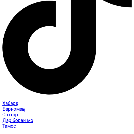
Хабарҳо
Барномаҳо
Сохтор
Дар бораи мо
Тамос