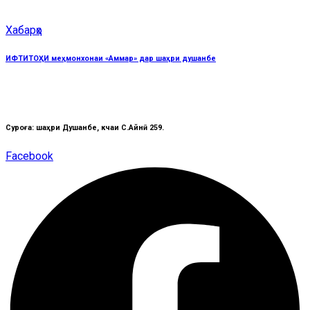
Хабарҳо
ИФТИТОҲИ меҳмонхонаи «Аммар» дар шаҳри душанбе
Суроға: шаҳри Душанбе, кӯчаи C.Айнӣ 259.
Facebook