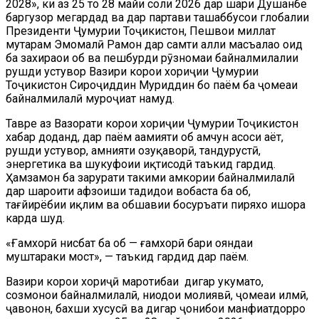
2028», ки аз 25 то 28 майи соли 2026 дар шаҳри Душанбе
баргузор мегардад ва дар партави ташаббусҳои глобалии
Президенти Ҷумҳурии Тоҷикистон, Пешвои миллат
муҳтарам Эмомалӣ Раҳмон дар самти ҳалли масъалаҳо оид
ба захираҳои об ва пешбурди рӯзномаи байналмилалии
рушди устувор Вазири корҳои хориҷии Ҷумҳурии
Тоҷикистон Сироҷиддин Муҳриддин бо паём ба ҷомеаи
байналмилалӣ муроҷиат намуд.
Тавре аз Вазорати корҳои хориҷии Ҷумҳурии Тоҷикистон
хабар доданд, дар паём аҳамияти об ҳамчун асоси ҳаёт,
рушди устувор, амнияти озуқаворӣ, тандурустӣ,
энергетика ва шукуфоии иқтисодӣ таъкид гардид.
Ҳамзамон ба зарурати таҳкими ҳамкории байналмилалӣ
дар шароити афзоиши таҳдидҳои вобаста ба об,
тағйирёбии иқлим ва обшавии босуръати пиряхҳо ишора
карда шуд.
«Ғамхорӣ нисбат ба об — ғамхорӣ баҳри ояндаи
муштараки мост», — таъкид гардид дар паём.
Вазири корҳои хориҷӣ маротибаи дигар ҳукуматҳо,
созмонҳои байналмилалӣ, ниҳодҳои молиявӣ, ҷомеаи илмӣ,
ҷавонон, бахши хусусӣ ва дигар ҷонибҳои манфиатдорро