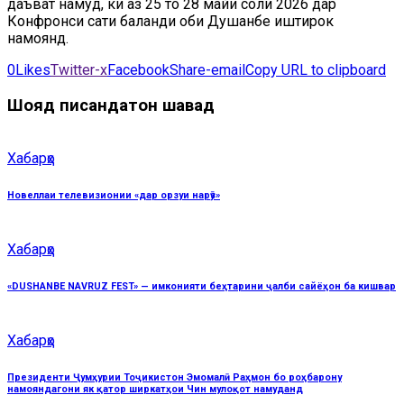
даъват намуд, ки аз 25 то 28 майи соли 2026 дар
Конфронси сатҳи баланди оби Душанбе иштирок
намоянд.
0
Likes
Twitter-x
Facebook
Share-email
Copy URL to clipboard
Шояд писандатон шавад
Хабарҳо
Новеллаи телевизионии «дар орзуи нарӯз»
Хабарҳо
«DUSHANBE NAVRUZ FEST» — имконияти беҳтарини ҷалби сайёҳон ба кишвар
Хабарҳо
Президенти Ҷумҳурии Тоҷикистон Эмомалӣ Раҳмон бо роҳбарону
намояндагони як қатор ширкатҳои Чин мулоқот намуданд