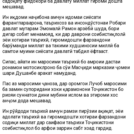
садоқату фидокорӣ ба давлату миллат гиромӣ дошта
мешавад.
Ин иқдоми наҷибона ҳамчун идомаи сиёсати
фарҳангпарварона, таърихсоз ва инсондӯстонаи Роҳбари
давлат муҳтарам Эмомалӣ Раҳмон арзёбӣ шуда, бори
дигар собит менамояд, ки дар даврони соҳибистиқлолӣ
эҳёи хотираи таърихӣ, гиромидошти фарзандони
барӯманди миллат ва таҳкими худшиносии миллӣ ба
самтҳои муҳими сиёсати давлатӣ табдил ёфтааст.
Сипас, ҳайати ин маросими таърихӣ бо ҳамроҳии дастаи
роҳнамои мотосиклронҳо ба сӯи Масҷиди марказии ҷомеи
шаҳри Душанбе ҳаракат намуданд.
Пас аз маросими ҷаноза, дар оромгоҳи Лучоб маросими
ба замин супоридани хоки қаҳрамонони Тоҷикистон бо
риояи суннатҳои дини мубини ислом ва эҳтироми хос
анҷом дода мешавад.
Ин рӯйдоди таърихӣ ҳамчун рамзи пирӯзии ҳақиқат, эҳёи
адолати таърихӣ ва гиромидошти хотираи фарзандони
содиқи миллат дар саҳифаҳои таърихи Тоҷикистони
соҳибистиқлол бо ҳарфҳои заррин сабт хоҳад гардид.