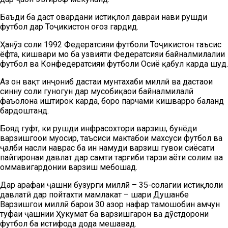
Баъди ба даст овардани истиқлол давраи нави рушди
футбол дар Тоҷикистон оғоз гардид.
Ҳанӯз соли 1992 Федератсияи футболи Тоҷикистон таъсис
ёфта, кишвари мо ба узвияти Федератсияи байналмилалии
футбол ва Конфедератсияи футболи Осиё қабул карда шуд.
Аз он вақт инҷониб дастаи мунтахаби миллӣ ва дастаҳои
синну соли гуногун дар мусобиқаҳои байналмилалӣ
фаъолона иштирок карда, борҳо парчами кишварро баланд
бардоштанд.
Бояд гуфт, ки рушди инфрасохтори варзиш, бунёди
варзишгоҳҳои муосир, таъсиси мактабҳои махсуси футбол ва
ҷалби насли наврас ба ин намуди варзиш гувоҳи сиёсати
пайгиронаи давлат дар самти тарғиби тарзи ҳаёти солим ва
оммавигардонии варзиш мебошад.
Дар арафаи ҷашни бузурги миллӣ – 35-солагии истиқлоли
давлатӣ дар пойтахти мамлакат – шаҳри Душанбе
Варзишгоҳи миллӣ барои 30 ҳазор нафар тамошобин ҳамчун
туҳфаи ҷашнии Ҳукумат ба варзишгарон ва дӯстдорони
футбол ба истифода дода мешавад.