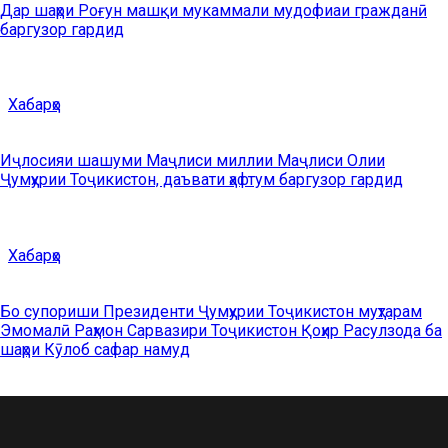
Дар шаҳри Роғун машқи мукаммали мудофиаи гражданӣ
баргузор гардид
Хабарҳо
Иҷлосияи шашуми Маҷлиси миллии Маҷлиси Олии
Ҷумҳурии Тоҷикистон, даъвати ҳафтум баргузор гардид
Хабарҳо
Бо супориши Президенти Ҷумҳурии Тоҷикистон муҳтарам
Эмомалӣ Раҳмон Сарвазири Тоҷикистон Қоҳир Расулзода ба
шаҳри Кӯлоб сафар намуд