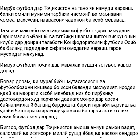
Имрӯз футбол дар Тоҷикистон на танҳо як намуди варзиш,
балки омили муҳимми тарбияи ҷисмонӣ ва маънавии
ҷомеа, махсусан, наврасону ҷавонон ба ҳисоб меравад.
Таъсиси мактабҳо ва академияҳои футбол, ҷорӣ намудани
барномаҳои омӯзишӣ ва татбиқи низоми литсензиякунонии
клубҳо дар доираи талаботи Конфедератсияи футболи Осиё
ба баланд гардидани сифати омодагии варзишгарон
мусоидат мекунад.
Имрӯз футболи тоҷик дар марҳалаи рушди устувор қарор
дорад.
Бовар дорам, ки мураббиён, мутахассисон ва
футболбозони кишвар бо ҳисси баланди масъулият, иродаи
қавӣ ва маҳорати касбӣ минбаъд низ бо пирӯзиву
дастовардҳои худ парчами давлатамонро дар арсаи
байналмилалӣ баланд бардошта, барои тарғиби варзиш ва
ҷалби бештари наврасону ҷавонон ба тарзи ҳаёти солим
саҳми босазо мегузоранд.
Бигзор, футбол дар Тоҷикистон ҳамеша ҳамчун рамзи ваҳдат,
саломатӣ ва ифтихори миллӣ рушд ёбад ва наслҳои ояндаро