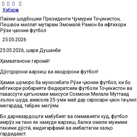
Хабарҳо
Паёми шодбошии Президенти Ҷумҳурии Тоҷикистон,
Пешвои миллат муҳтарам Эмомалӣ Раҳмон ба ифтихори
Рӯзи ҷаҳонии футбол
25.05.2026
25.05.2026, шаҳри Душанбе
Ҳамватанони гиромӣ!
Дӯстдорони варзиш ва ҳаводорони футбол!
Ҳамаи шуморо ба муносибати Рӯзи ҷаҳонии футбол, ки бо
ибтикори роҳбарияти Федератсияи футболи Тоҷикистон ва
тавассути қатъномаи махсуси Созмони Милали Муттаҳид
эълон шуда, ҳамасола 25-уми май дар саросари ҷаҳон таҷлил
мегардад, табрик мегӯям.
Бо дарназардошти маҳбубият ва оммавияти худ, футбол
имрӯз на танҳо як намуди варзиш, балки омили муҳимми
таҳкими дӯстӣ, ҳамдигарфаҳмӣ ва ҳамбастагии халқҳо
гардидааст.