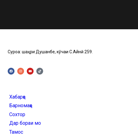
Суроға: шаҳри Душанбе, кӯчаи C.Айнӣ 259.
Хабарҳо
Барномаҳо
Сохтор
Дар бораи мо
Тамос