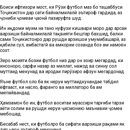
Боиси ифтихори мост, ки Рӯзи футбол маҳз бо ташаббуси
Тоҷикистон дар сатҳи байналмилалӣ эътироф гардида, аз
ҷониби ҷомеаи ҷаҳонӣ пазируфта шуд.
Ин иқдоми муҳим на танҳо нуфузи кишвари моро дар арсаи
варзиши байналмилалӣ тақвияти бештар бахшид, балки
саҳми Тоҷикистонро дар рушди арзишҳои умумибашарӣ, аз
қабили сулҳ, ҳамбастагӣ ва ҳамкории созанда боз ҳам намоён
сохт.
Зеро моҳияти бозии футбол низ дар он зоҳир мегардад, ки
инсонҳоро, сарфи назар аз миллат, нажод ва синну сол
муттаҳид мекунад ва иродаи пирӯзиро афзун мегардонад.
Яъне футбол ҳоло ба як неруи муттаҳидкунандае табдил
ёфтааст, ки наслҳо, фарҳангҳо ва миллатҳоро ба ҳам
мепайвандад.
Ҳамзамон бо ин, футбол воситаи муассири тарғиби тарзи
ҳаёти солим ва рушди неруи ҷисмонию маънавии ҷомеа
мебошад.
Бесабаб нест, ки футболро ба сифати варзиши рақами як
дар ҷаҳон эътироф мекунанд.