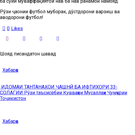
ба сӯйи муваффақиятҳои нав ба нав раҳнамоӣ намояд.
Рӯзи ҷаҳонии футбол муборак, дӯстдорони варзиш ва
ҳаводорони футбол!
0
Likes
Шояд писандатон шавад
Хабарҳо
ИДОМАИ ТАНТАНАҲОИ ҶАШНӢ БА ИФТИХОРИ 33-
СОЛАГИИ Рӯзи таъсисёбии Қувваҳои Мусаллаҳи Ҷумҳурии
Тоҷикистон
Хабарҳо