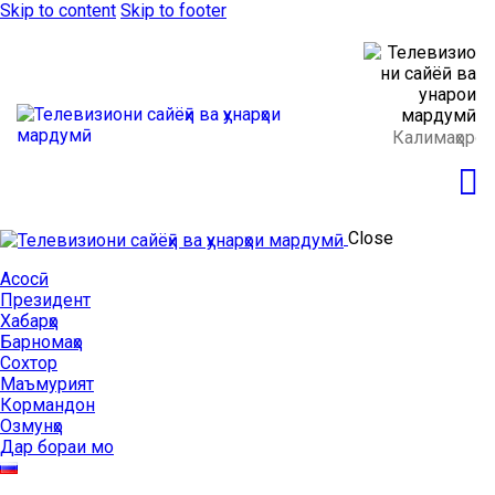
Skip to content
Skip to footer
Close
Асосӣ
Президент
Хабарҳо
Барномаҳо
Сохтор
Маъмурият
Кормандон
Озмунҳо
Дар бораи мо