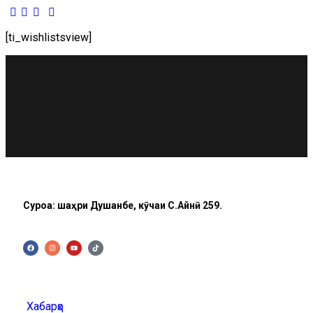
[ti_wishlistsview]
Суроға: шаҳри Душанбе, кӯчаи C.Айнӣ 259.
Хабарҳо