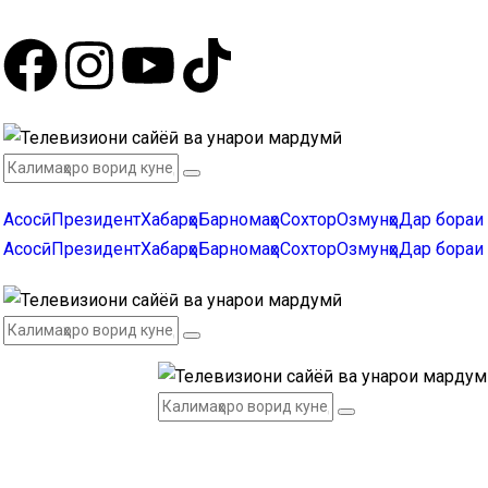
Асосӣ
Президент
Хабарҳо
Барномаҳо
Сохтор
Озмунҳо
Дар бораи
Асосӣ
Президент
Хабарҳо
Барномаҳо
Сохтор
Озмунҳо
Дар бораи