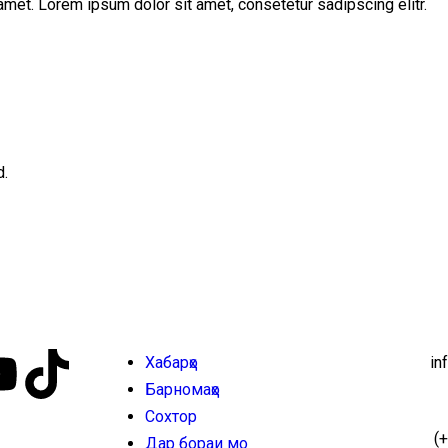
met. Lorem ipsum dolor sit amet, consetetur sadipscing elitr.
d.
Хабарҳо
in
Барномаҳо
Сохтор
(+
Дар бораи мо