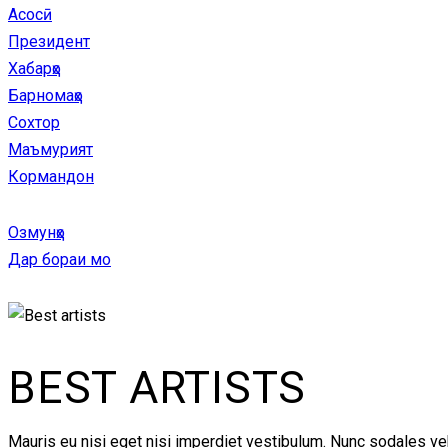
Асосӣ
Президент
Хабарҳо
Барномаҳо
Сохтор
Маъмурият
Кормандон
Озмунҳо
Дар бораи мо
BEST ARTISTS
Mauris eu nisi eget nisi imperdiet vestibulum. Nunc sodales vehi