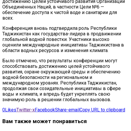
достижению Целей устойчивого развития Организации
Объединённых Наций, в частности Цели №6 —
обеспечение доступа к чистой воде и санитарии для
всех.
Конференция вновь подтвердила роль Республики
Таджикистан как государства-лидера в продвижении
глобальной водной повестки. Участники высоко
оценили международные инициативы Таджикистана в
области водных ресурсов и изменения климата.
Было отмечено, что результаты конференции могут
способствовать достижению целей устойчивого
развития, охране окружающей среды и обеспечению
водной безопасности на региональном и
международном уровнях. Республика Таджикистан,
продолжая свои созидательные инициативы в сфере
воды и климата, и впредь будет укреплять свою
значимую роль в решении глобальных вызовов.
0
Likes
Twitter-x
Facebook
Share-email
Copy URL to clipboard
Вам также может понравиться