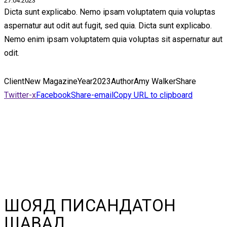
27.04.2023
Dicta sunt explicabo. Nemo ipsam voluptatem quia voluptas
aspernatur aut odit aut fugit, sed quia. Dicta sunt explicabo.
Nemo enim ipsam voluptatem quia voluptas sit aspernatur aut
odit.
Client
New Magazine
Year
2023
Author
Amy Walker
Share
Twitter-x
Facebook
Share-email
Copy URL to clipboard
ШОЯД ПИСАНДАТОН
ШАВАД