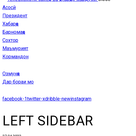
Кормандон
Асосӣ
Президент
Хабарҳо
Барномаҳо
Сохтор
Маъмурият
Кормандон
Озмунҳо
Дар бораи мо
facebook-1
twitter-x
dribble-new
instagram
LEFT SIDEBAR