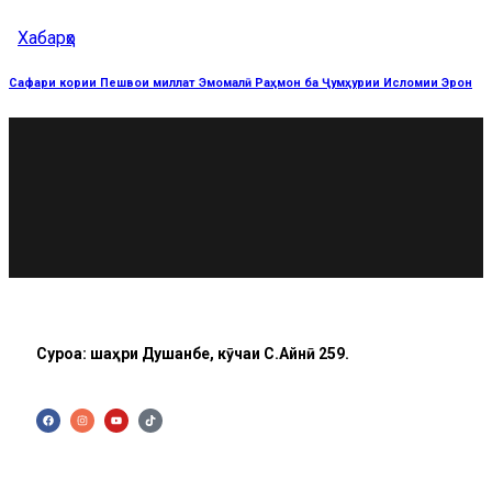
Хабарҳо
Сафари кории Пешвои миллат Эмомалӣ Раҳмон ба Ҷумҳурии Исломии Эрон
Суроға: шаҳри Душанбе, кӯчаи C.Айнӣ 259.