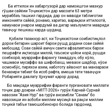
Ба иттилои ин хабаргузорӣ дар намоишгоҳи мазкур
гӯшаи сайёҳии Тоҷикистон дар масоҳати 63 метри
мураббаъ ташкил гардида, дар он маводи таблиғотии
имконияти сайёҳӣ, роҳнамо, харитаҳо, варақаҳои иттилоотӣ,
намунаҳои ҳунарҳои мардумӣ ва дигар маълумоти мавриди
таваҷҷуҳ пешкаш карда шуданд.
Қобили тазаккур аст, ки Тоҷикистони соҳибистиқлол
дорои беҳтарин шароит барои рушд додани соҳаи сайёҳӣ
мебошад. Соҳаи сайёҳӣ ҳамчун самти афзалиятнок барои
пешрафти иқтисоди миллӣ, таъсиси ҷойҳои корӣ, рушди
соҳибкорӣ, муаррифи фарҳангу тамаддун, обу кӯлҳо,
чашмаҳои мусаффо ва шифобахш, меваҳои шаҳдбор, кӯҳҳои
осмонбӯс, пиряхҳои азим, набототу ҳайвонот ва манзараҳои
беназири табиат ба ҳисоб рафта, ҳамеша таҳти таваҷҷуҳи
Роҳбарияти давлату Ҳукумат қарор дорад.
Бо мақсади муаррифии фарҳанги пурғановати миллати
тоҷик дар доираи «MITT-2026» гурӯҳи Карнай-Сурнай
навозии “Азия Нур” ва гурӯҳи ансамбли “Санам” бо
навозиши ин асбоби миллии мусиқӣ ва рақси миллии
тоҷикӣ табъи тамошобинонро болида гардонид.