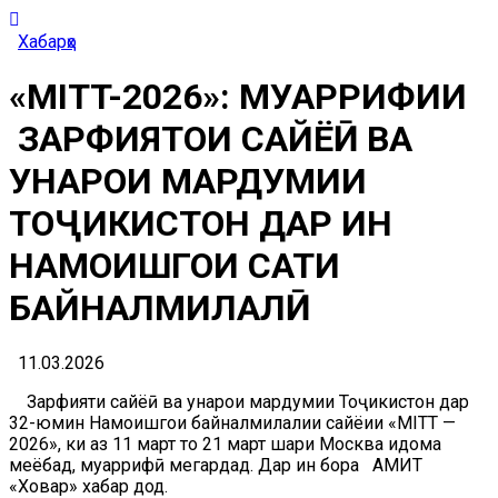
Хабарҳо
«MITT-2026»: МУАРРИФИИ
ЗАРФИЯТҲОИ САЙЁҲӢ ВА
ҲУНАРҲОИ МАРДУМИИ
ТОҶИКИСТОН ДАР ИН
НАМОИШГОҲИ САТҲИ
БАЙНАЛМИЛАЛӢ
11.03.2026
Зарфияти сайёҳӣ ва ҳунарҳои мардумии Тоҷикистон дар
32-юмин Намоишгоҳи байналмилалии сайёҳии «MITT —
2026», ки аз 11 март то 21 март шаҳри Москва идома
меёбад, муаррифӣ мегардад. Дар ин бора АМИТ
«Ховар» хабар дод.