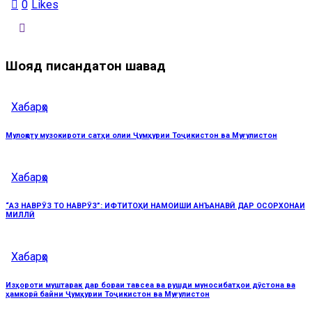
0
Likes
Шояд писандатон шавад
Хабарҳо
Мулоқоту музокироти сатҳи олии Ҷумҳурии Тоҷикистон ва Муғулистон
Хабарҳо
“АЗ НАВРӮЗ ТО НАВРӮЗ”: ИФТИТОҲИ НАМОИШИ АНЪАНАВӢ ДАР ОСОРХОНАИ
МИЛЛӢ
Хабарҳо
Изҳороти муштарак дар бораи тавсеа ва рушди муносибатҳои дӯстона ва
ҳамкорӣ байни Ҷумҳурии Тоҷикистон ва Муғулистон