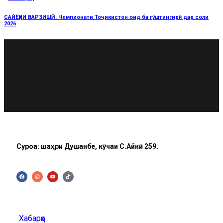
САЙЁҲИИ ВАРЗИШӢ: Чемпионати Тоҷикистон оид ба гӯштингирӣ дар соли
2026
Суроға: шаҳри Душанбе, кӯчаи C.Айнӣ 259.
Хабарҳо