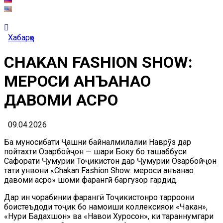
Хабарҳо
CHAKAN FASHION SHOW:
МЕРОСИ АНЪАНАҲО
ДАВОМИ АСРҲО
09.04.2026
Ба муносибати Ҷашни байналмилалии Наврӯз дар
пойтахти Озарбойҷон — шаҳри Боку бо ташаббуси
Сафорати Ҷумҳурии Тоҷикистон дар Ҷумҳурии Озарбойҷон
таҳти унвони «Chakan Fashion Show: мероси анъанаҳо
давоми асрҳо» шоми фарҳангӣ баргузор гардид.
Дар ин чорабинии фарҳангӣ Тоҷикистонро тарроҳони
боистеъдоди тоҷик бо намоиши коллексияҳои «Чакан»,
«Нури Бадахшон» ва «Навои Хуросон», ки тараннумгари