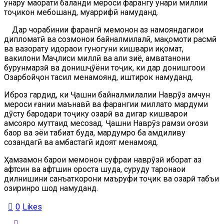
ҳунару маҳорати баланди мероси фарҳангу ҳунари миллии
тоҷикон мебошанд, муаррифӣ намуданд.
Дар чорабинии фарҳангӣ меҳмонон аз намояндагиҳои
дипломатӣ ва созмонҳои байналмилалӣ, мақомоти расмӣ
ва вазорату идораҳои гуногуни кишвари иқомат,
вакилони Маҷлиси миллӣ ва аҳли зиё, ҳамватанони
бурунмарзӣ ва донишҷӯёни тоҷик, ки дар донишгоҳҳои
Озарбойҷон таҳсил менамоянд, иштирок намуданд.
Иброз гардид, ки Ҷашни байналмилалии Наврӯз ҳамчун
мероси ғании маънавӣ ва фарҳангии миллатҳо мардуми
дӯсту бародари тоҷику озарӣ ва дигар кишварҳои
ҳамсояро муттаҳид месозад. Ҷашни Наврӯз рамзи оғози
баҳор ва эҳёи табиат буда, мардумро ба ҳамдиливу
созандагӣ ва ҳамбастагӣ ҳидоят менамояд.
Ҳамзамон барои меҳмонон суфраи наврӯзӣ иборат аз
ҳафтсин ва ҳафтшин ороста шуда, суруду таронаҳои
дилнишини санъаткорони маъруфи тоҷик ва озарӣ табъи
ҳозиринро шод намуданд.
0
Likes