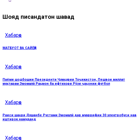
Шояд писандатон шавад
Хабарҳо
МАТБУОТ ВА САЙЁҲӢ
Хабарҳо
Паёми шодбошии Президенти Ҷумҳурии Тоҷикистон, Пешвои миллат
муҳтарам Эмомалӣ Раҳмон ба ифтихори Рӯзи ҷаҳонии футбол
Хабарҳо
Раиси шаҳри Душанбе Рустами Эмомалӣ дар муаррифии 30 электробуси нав
иштирок намуданд
Хабарҳо