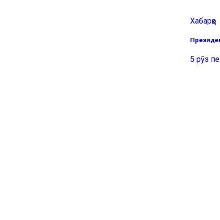
Хабарҳо
Президен
5 рӯз п