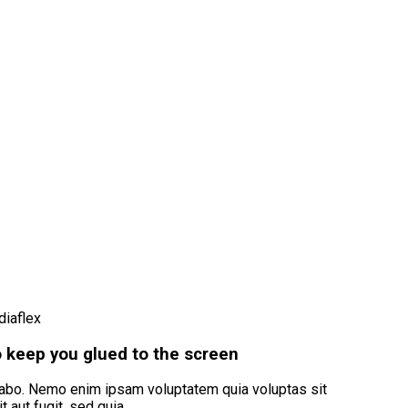
diaflex
 keep you glued to the screen
cabo. Nemo enim ipsam voluptatem quia voluptas sit
t aut fugit, sed quia.