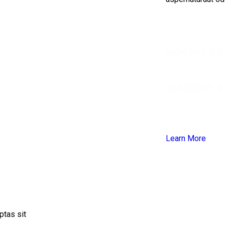
MON-FRI: 9 
SATURDAY: 9
Learn More
ptas sit