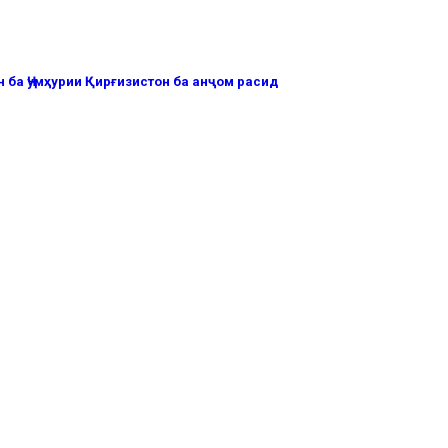
 ба Ҷумҳурии Қирғизистон ба анҷом расид