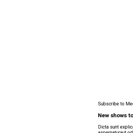
Subscribe to Me
New shows to
Dicta sunt expli
aspernaturaut odi