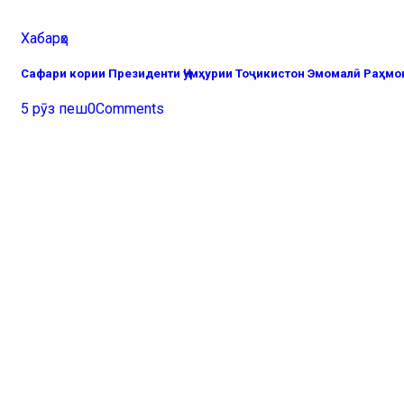
Хабарҳо
Сафари кории Президенти Ҷумҳурии Тоҷикистон Эмомалӣ Раҳмон
5 рӯз пеш
0
Comments