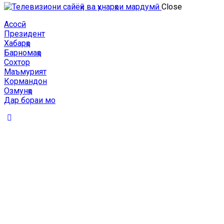
Close
Асосӣ
Президент
Хабарҳо
Барномаҳо
Сохтор
Маъмурият
Кормандон
Озмунҳо
Дар бораи мо