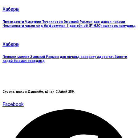
Хабарҳо
Президенти Ҷумҳурии Тоҷикистон Эмомалӣ Раҳмон дар даври ниҳоии
Чемпионати ҷаҳон оид ба формулаи 1 дар рӯи об (F1H2O) иштирок намуданд
Хабарҳо
Пешвои миллат Эмомалӣ Раҳмон дар якчанд вазорату идора таъйиноти
кадрӣ ба амал оварданд
Суроға: шаҳри Душанбе, кӯчаи C.Айнӣ 259.
Facebook