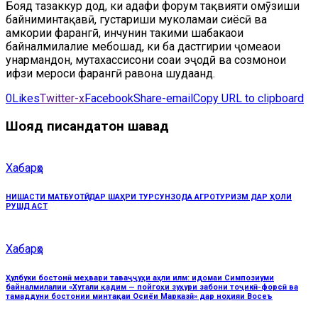
Бояд тазаккур дод, ки ҳадафи форум тақвияти омӯзиши
байниминтақавӣ, густариши муколамаи сиёсӣ ва
ҳамкории фарҳангӣ, инчунин таҳкими шабакаҳои
байналмилалие мебошад, ки ба дастгирии ҷомеаҳои
ҳунармандон, мутахассисони соҳаи эҷодӣ ва созмонҳои
ҳифзи мероси фарҳангӣ равона шудаанд.
0
Likes
Twitter-x
Facebook
Share-email
Copy URL to clipboard
Шояд писандатон шавад
Хабарҳо
НИШАСТИ МАТБУОТӢ: ДАР ШАҲРИ ТУРСУНЗОДА АГРОТУРИЗМ ДАР ҲОЛИ
РУШД АСТ
Хабарҳо
Ҳулбуки бостонӣ меҳвари таваҷҷуҳи аҳли илм: идомаи Симпозиуми
байналмилалии «Хутали қадим — пойгоҳи зуҳури забони тоҷикӣ-форсӣ ва
тамаддуни бостонии минтақаи Осиёи Марказӣ» дар ноҳияи Восеъ