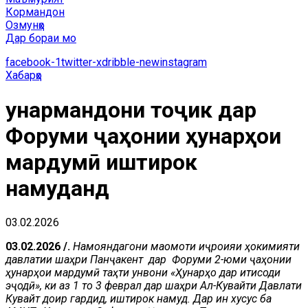
Кормандон
Озмунҳо
Дар бораи мо
facebook-1
twitter-x
dribble-new
instagram
Хабарҳо
Ҳунармандони тоҷик дар
Форуми ҷаҳонии ҳунарҳои
мардумӣ иштирок
намуданд
03.02.2026
03.02.2026 /.
Намояндагони ма
омоти и
ҷ
роияи
ҳ
окимияти
давлатии ша
ҳ
ри Пан
ҷ
акент дар Форуми 2-юми ҷаҳонии
ҳунарҳои мардумӣ таҳти унвони «Ҳунарҳо дар иқтисоди
эҷодӣ», ки аз 1 то 3 феврал дар шаҳри Ал-Кувайти Давлати
Кувайт доир гардид, иштирок намуд. Дар ин хусус ба