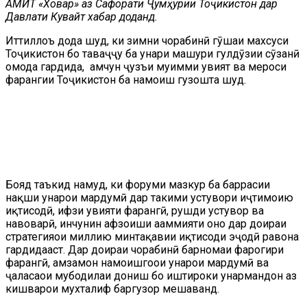
АМИТ «Ховар» аз Сафорати Ҷумҳурии Тоҷикистон дар
Давлати Кувайт хабар доданд.
Иттиллоъ дода шуд, ки зимни чорабинӣ гӯшаи махсуси
Тоҷикистон бо таваҷҷуҳ ба ҳунари машҳури гулдӯзии сӯзанӣ
омода гардида, ҳамчун ҷузъи муҳимми ҳувият ва мероси
фарҳангии Тоҷикистон ба намоиш гузошта шуд.
Бояд таъкид намуд, ки форуми мазкур ба баррасии
нақши ҳунарҳои мардумӣ дар таҳкими устувори иҷтимоию
иқтисодӣ, ҳифзи ҳувияти фарҳангӣ, рушди устувор ва
навоварӣ, инчунин афзоиши аҳаммияти онҳо дар доираи
стратегияҳои миллию минтақавии иқтисоди эҷодӣ равона
гардидааст. Дар доираи чорабинӣ барномаи фарогири
фарҳангӣ, ҳамзамон намоишгоҳҳои ҳунарҳои мардумӣ ва
ҷаласаҳои мубодилаи дониш бо иштироки ҳунармандон аз
кишварҳои мухталиф баргузор мешаванд.