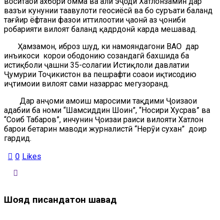
воситаҳои ахбори омма ва аҳли эҷоди Хатлонзамин дар
вазъи кунунии таҳавулоти геосиёсӣ ва бо суръати баланд
тағйир ёфтани фазои иттилоотии ҷаҳонӣ аз ҷониби
роҳбарияти вилоят баланд қадрдонӣ карда мешавад.
Ҳамзамон, иброз шуд, ки намояндагони ВАО дар
инъикоси корҳои ободонию созандагӣ бахшида ба
истиқболи ҷашни 35-солагии Истиқлоли давлатии
Ҷумҳурии Тоҷикистон ва пешрафти соҳаҳои иқтисодию
иҷтимоии вилоят саҳми назаррас мегузоранд.
Дар анҷоми ҳамоиш маросими тақдими Ҷоизаҳои
адабии ба номи “Шамсиддин Шоҳин”, “Носири Хусрав” ва
“Соҳиб Табаров”, инчунин Ҷоизаи раиси вилояти Хатлон
барои беҳтарин маводи журналистӣ “Нерӯи сухан” доир
гардид.
0
Likes
Шояд писандатон шавад