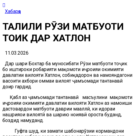
Хабарҳо
ТАҶЛИЛИ РӮЗИ МАТБУОТИ
ТОҶИК ДАР ХАТЛОН
11.03.2026
Дар шаҳри Бохтар ба муносибати Рӯзи матбуоти тоҷик
бо иштироки роҳбарияти мақомоти иҷроияи ҳокимияти
давлатии вилояти Хатлон, собиқадорон ва намояндагони
васоити ахбори оммаи вилоят ҷамъомади тантанавӣ
доир гардид.
Қабл аз ҷамъомади тантанавӣ масъулини мақомоти
иҷроияи ҳокимияти давлатии вилояти Хатлон аз намоиши
дастовардҳои матбуоти даврии маҳаллӣ, ки идораи
нашрияҳои вилоятӣ ва шаҳрию ноҳиявӣ ороста буданд,
боздид намуданд.
Гуфта шуд, ки заҳмати шабонарӯзии кормандони