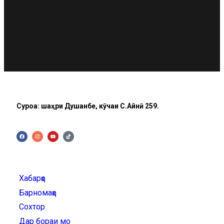
Суроға: шаҳри Душанбе, кӯчаи C.Айнӣ 259.
Хабарҳо
Барномаҳо
Сохтор
Дар бораи мо