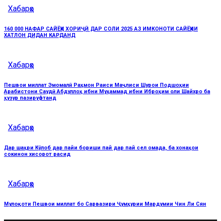
Хабарҳо
160 000 НАФАР САЙЁҲИ ХОРИҶӢ ДАР СОЛИ 2025 АЗ ИМКОНОТИ САЙЁҲИИ
ХАТЛОН ДИДАН КАРДАНД
Хабарҳо
Пешвои миллат Эмомалӣ Раҳмон Раиси Маҷлиси Шурои Подшоҳии
Арабистони Саудӣ Абдуллоҳ ибни Муҳаммад ибни Иброҳим оли Шайхро ба
ҳузур пазируфтанд
Хабарҳо
Дар шаҳри Кӯлоб дар пайи бориши пай дар пай сел омада, ба хонаҳои
сокинон хисорот расид
Хабарҳо
Мулоқоти Пешвои миллат бо Сарвазири Ҷумҳурии Мардумии Чин Ли Сян