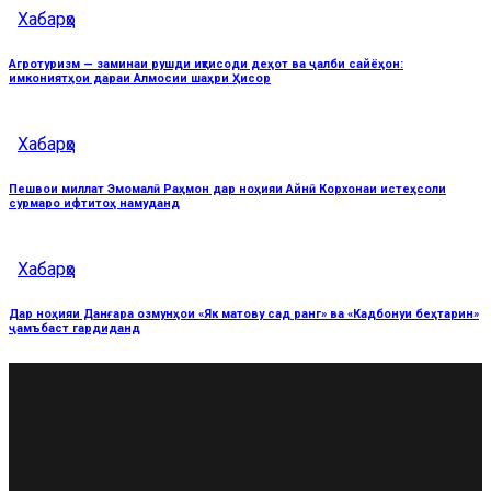
Хабарҳо
Агротуризм — заминаи рушди иқтисоди деҳот ва ҷалби сайёҳон:
имкониятҳои дараи Алмосии шаҳри Ҳисор
Хабарҳо
Пешвои миллат Эмомалӣ Раҳмон дар ноҳияи Айнӣ Корхонаи истеҳсоли
сурмаро ифтитоҳ намуданд
Хабарҳо
Дар ноҳияи Данғара озмунҳои «Як матову сад ранг» ва «Кадбонуи беҳтарин»
ҷамъбаст гардиданд