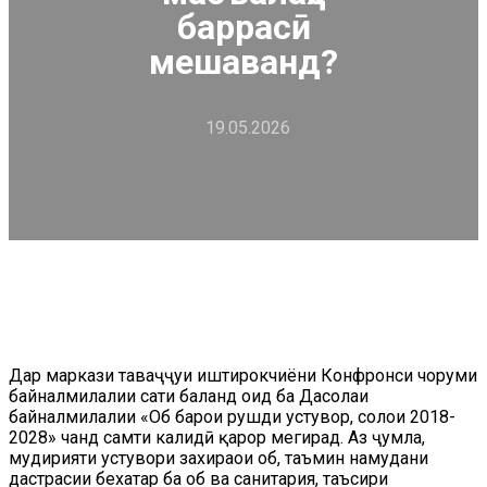
баррасӣ
мешаванд?
19.05.2026
Дар маркази таваҷҷуҳи иштирокчиёни Конфронси чоруми
байналмилалии сатҳи баланд оид ба Даҳсолаи
байналмилалии «Об барои рушди устувор, солҳои 2018-
2028» чанд самти калидӣ қарор мегирад. Аз ҷумла,
мудирияти устувори захираҳои об, таъмин намудани
дастрасии бехатар ба об ва санитария, таъсири