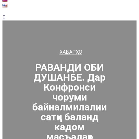
ХАБАРҲО
РАВАНДИ ОБИ
ДУШАНБЕ. Дар
Конфронси
чоруми
байналмилалии
сатҳи баланд
кадом
масъалаҳо