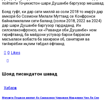
пойтахти Тоҷикистон-шаҳри Душанбе баргузор мешавад.
Бояд гуфт, ки дар сатҳи миллӣ аз соли 2018 то имрӯз дар
ҳамкорӣ бо Созмони Милали Муттаҳид се Конфронси
байналмилалии сатҳи баланд (солҳои 2018, 2022 ва 2024)
дар шаҳри Душанбе баргузор гардиданд. Ин
силсилаконфронсҳо, ки «Раванди оби Душанбе» ном
гирифтаанд, ба майдони устувор барои баррасии
масъалаҳои вобаста ба захираҳои об, санитария ва
тағйирёбии иқлим табдил ёфтаанд.
0
Likes
Шояд писандатон шавад
Хабарҳо
Мулоқоти Пешвои миллат бо Сарвазири Ҷумҳурии Мардумии Чин Ли Сян