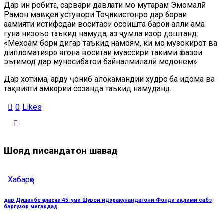
Дар ин робита, сарвари давлати мо муҳтарам Эмомалӣ
Раҳмон мавқеи устувори Тоҷикистонро дар бораи
аҳамияти истифодаи воситаҳои осоишта барои ҳалли ҳама
гуна низоъҳо таъкид намуда, аз ҷумла изҳор доштанд:
«Мехоҳам бори дигар таъкид намоям, ки мо музокирот ва
дипломатияро ягона воситаи муассири таҳкими фазои
эътимод дар муносибатҳои байналмилалӣ медонем».
Дар хотима, ҳарду ҷониб алоқамандии худро ба идома ва
тақвияти ҳамкории созанда таъкид намуданд.
0
Likes
Шояд писандатон шавад
Хабарҳо
дар Душанбе ҷаласаи 45-уми Шурои идоракунандагони Фонди иқлими сабз
баргузор мегардад