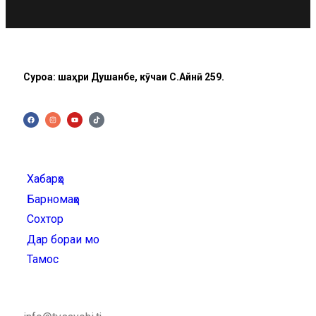
Суроға: шаҳри Душанбе, кӯчаи C.Айнӣ 259.
Хабарҳо
Барномаҳо
Сохтор
Дар бораи мо
Тамос