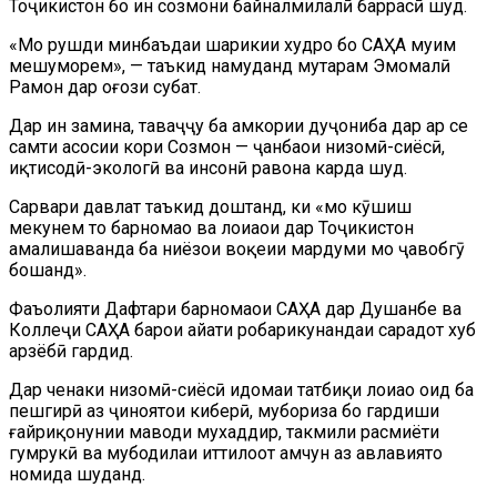
Тоҷикистон бо ин созмони байналмилалӣ баррасӣ шуд.
«Мо рушди минбаъдаи шарикии худро бо САҲА муҳим
мешуморем», — таъкид намуданд муҳтарам Эмомалӣ
Раҳмон дар оғози суҳбат.
Дар ин замина, таваҷҷуҳ ба ҳамкории дуҷониба дар ҳар се
самти асосии кори Созмон — ҷанбаҳои низомӣ-сиёсӣ,
иқтисодӣ-экологӣ ва инсонӣ равона карда шуд.
Сарвари давлат таъкид доштанд, ки «мо кӯшиш
мекунем то барномаҳо ва лоиҳаҳои дар Тоҷикистон
амалишаванда ба ниёзҳои воқеии мардуми мо ҷавобгӯ
бошанд».
Фаъолияти Дафтари барномаҳои САҲА дар Душанбе ва
Коллеҷи САҲА барои ҳайати роҳбарикунандаи сарҳадот хуб
арзёбӣ гардид.
Дар ченаки низомӣ-сиёсӣ идомаи татбиқи лоиҳаҳо оид ба
пешгирӣ аз ҷиноятҳои киберӣ, мубориза бо гардиши
ғайриқонунии маводи мухаддир, такмили расмиёти
гумрукӣ ва мубодилаи иттилоот ҳамчун аз авлавиятҳо
номида шуданд.