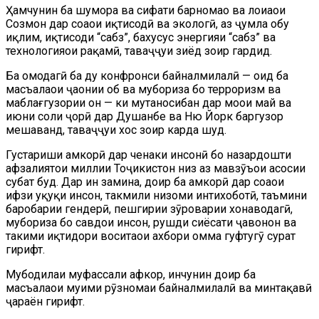
Ҳамчунин ба шумора ва сифати барномаҳо ва лоиҳаҳои
Созмон дар соҳаҳои иқтисодӣ ва экологӣ, аз ҷумла обу
иқлим, иқтисоди “сабз”, бахусус энергияи “сабз” ва
технологияҳои рақамӣ, таваҷҷуҳи зиёд зоҳир гардид.
Ба омодагӣ ба ду конфронси байналмилалӣ — оид ба
масъалаҳои ҷаҳонии об ва мубориза бо терроризм ва
маблағгузории он — ки мутаносибан дар моҳҳои май ва
июни соли ҷорӣ дар Душанбе ва Ню Йорк баргузор
мешаванд, таваҷҷуҳи хос зоҳир карда шуд.
Густариши ҳамкорӣ дар ченаки инсонӣ бо назардошти
афзалиятҳои миллии Тоҷикистон низ аз мавзӯъҳои асосии
суҳбат буд. Дар ин замина, доир ба ҳамкорӣ дар соҳаҳои
ҳифзи ҳуқуқи инсон, такмили низоми интихоботӣ, таъмини
баробарии гендерӣ, пешгирии зӯроварии хонаводагӣ,
мубориза бо савдои инсон, рушди сиёсати ҷавонон ва
таҳкими иқтидори воситаҳои ахбори омма гуфтугӯ сурат
гирифт.
Мубодилаи муфассали афкор, инчунин доир ба
масъалаҳои муҳими рӯзномаи байналмилалӣ ва минтақавӣ
ҷараён гирифт.