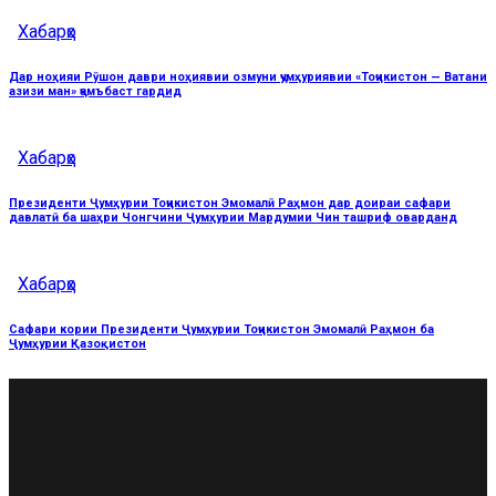
Хабарҳо
Дар ноҳияи Рӯшон даври ноҳиявии озмуни ҷумҳуриявии «Тоҷикистон — Ватани
азизи ман» ҷамъбаст гардид
Хабарҳо
Президенти Ҷумҳурии Тоҷикистон Эмомалӣ Раҳмон дар доираи сафари
давлатӣ ба шаҳри Чонгчини Ҷумҳурии Мардумии Чин ташриф оварданд
Хабарҳо
Сафари кории Президенти Ҷумҳурии Тоҷикистон Эмомалӣ Раҳмон ба
Ҷумҳурии Қазоқистон