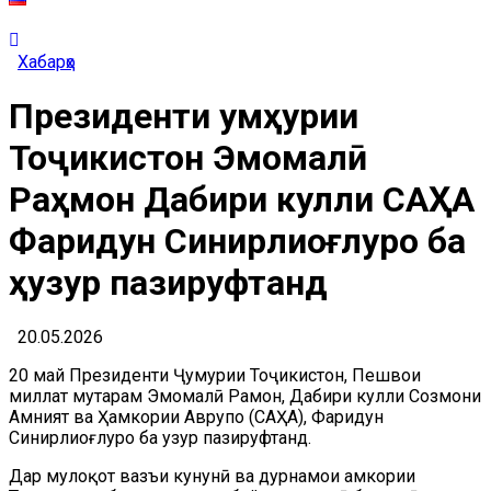
Хабарҳо
Президенти Ҷумҳурии
Тоҷикистон Эмомалӣ
Раҳмон Дабири кулли САҲА
Фаридун Синирлиоғлуро ба
ҳузур пазируфтанд
20.05.2026
20 май Президенти Ҷумҳурии Тоҷикистон, Пешвои
миллат муҳтарам Эмомалӣ Раҳмон, Дабири кулли Созмони
Амният ва Ҳамкории Аврупо (САҲА), Фаридун
Синирлиоғлуро ба ҳузур пазируфтанд.
Дар мулоқот вазъи кунунӣ ва дурнамои ҳамкории