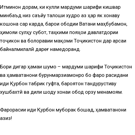
Итминон дорам, ки кулли мардуми шарифи кишвар
минбаъд низ саъйу талоши худро аз ҳар як хонаву
кошона сар карда, барои ободии Ватани маҳбубамон,
ҳимояи сулҳу субот, таҳкими пояҳои давлатдории
тоҷикон ва болоравии мақоми Тоҷикистон дар арсаи
байналмилалӣ дареғ намедоранд.
Бори дигар ҳамаи шумо – мардуми шарифи Тоҷикистон
ва ҳамватанони бурунмарзиамонро бо фаро расидани
иди Қурбон табрик гуфта, бароятон тандурустиву
хушбахтӣ ва дили шоду хонаи обод орзу менамоям.
Фарорасии иди Қурбон муборак бошад, ҳамватанони
азиз!