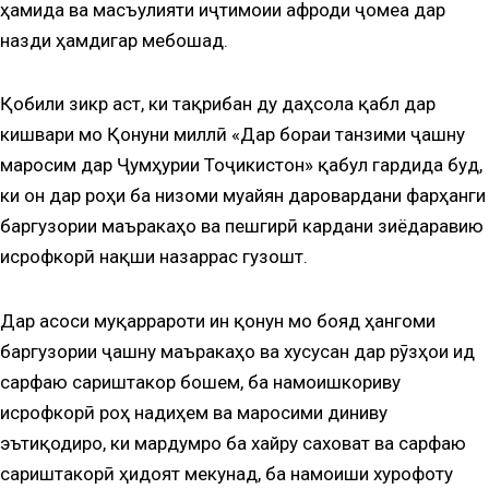
ҳамида ва масъулияти иҷтимоии афроди ҷомеа дар
назди ҳамдигар мебошад.
Қобили зикр аст, ки тақрибан ду даҳсола қабл дар
кишвари мо Қонуни миллӣ «Дар бораи танзими ҷашну
маросим дар Ҷумҳурии Тоҷикистон» қабул гардида буд,
ки он дар роҳи ба низоми муайян даровардани фарҳанги
баргузории маъракаҳо ва пешгирӣ кардани зиёдаравию
исрофкорӣ нақши назаррас гузошт.
Дар асоси муқаррароти ин қонун мо бояд ҳангоми
баргузории ҷашну маъракаҳо ва хусусан дар рӯзҳои ид
сарфаю сариштакор бошем, ба намоишкориву
исрофкорӣ роҳ надиҳем ва маросими диниву
эътиқодиро, ки мардумро ба хайру саховат ва сарфаю
сариштакорӣ ҳидоят мекунад, ба намоиши хурофоту