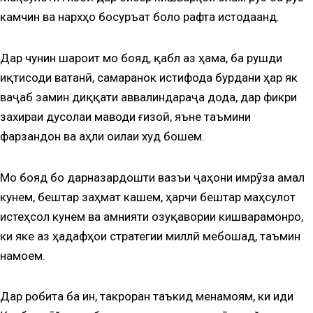
камчин ва нархҳо босуръат боло рафта истодаанд.
Дар чунин шароит мо бояд, қабл аз ҳама, ба рушди
иқтисоди ватанӣ, самаранок истифода бурдани ҳар як
ваҷаб замин диққати аввалиндараҷа дода, дар фикри
захираи дусолаи маводи ғизоӣ, яъне таъмини
фарзандон ва аҳли оилаи худ бошем.
Мо бояд бо дарназардошти вазъи ҷаҳони имрӯза амал
кунем, бештар заҳмат кашем, ҳарчи бештар маҳсулот
истеҳсол кунем ва амнияти озуқавории кишварамонро,
ки яке аз ҳадафҳои стратегии миллӣ мебошад, таъмин
намоем.
Дар робита ба ин, такроран таъкид менамоям, ки иди