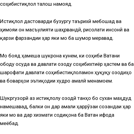
соҳибистиқлол талош намояд.
Истиқлол дастоварди бузургу таърихӣ мебошад ва
ҳимояи он масъулияти шаҳрвандӣ, рисолати инсонӣ ва
қарзи фарзандии ҳар яки мо ба шумор меравад.
Мо бояд ҳамеша шукрона кунем, ки соҳиби Ватани
ободу осуда ва давлати озоду соҳибихтиёр ҳастем ва ба
шарофати давлати соҳибистиқлоламон ҳуқуқу озодиҳо
ва боварҳои эътиқодии худро амалӣ менамоем.
Шукргузорӣ аз истиқлолу озодӣ танҳо бо сухан маҳдуд
намешавад, балки он дар амали ҳаррӯзаи созандаи ҳар
яки мо ва дар хизмати содиқона ба Ватан ифода
меёбад.