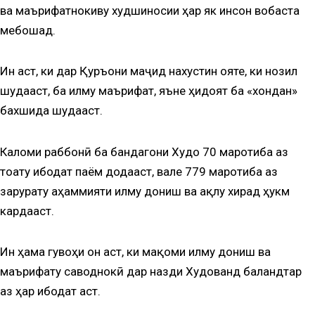
ва маърифатнокиву худшиносии ҳар як инсон вобаста
мебошад.
Ин аст, ки дар Қуръони маҷид нахустин ояте, ки нозил
шудааст, ба илму маърифат, яъне ҳидоят ба «хондан»
бахшида шудааст.
Каломи раббонӣ ба бандагони Худо 70 маротиба аз
тоату ибодат паём додааст, вале 779 маротиба аз
зарурату аҳаммияти илму дониш ва ақлу хирад ҳукм
кардааст.
Ин ҳама гувоҳи он аст, ки мақоми илму дониш ва
маърифату саводнокӣ дар назди Худованд баландтар
аз ҳар ибодат аст.