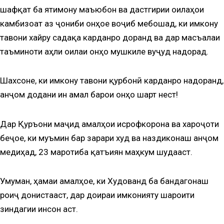
шафқат ба ятимону маъюбон ва дастгирии оилаҳои
камбизоат аз ҷониби онҳое воҷиб мебошад, ки имкону
тавони хайру садақа карданро доранд ва дар масъалаи
таъминоти аҳли оилаи онҳо мушкиле вуҷуд надорад.
Шахсоне, ки имкону тавони қурбонӣ карданро надоранд,
анҷом додани ин амал барои онҳо шарт нест!
Дар Қуръони маҷид амалҳои исрофкорона ва хароҷоти
беҷое, ки муъмин бар зарари худ ва наздиконаш анҷом
медиҳад, 23 маротиба қатъиян маҳкум шудааст.
Умуман, ҳамаи амалҳое, ки Худованд ба бандагонаш
роиҷ донистааст, дар доираи имконияту шароити
зиндагии инсон аст.