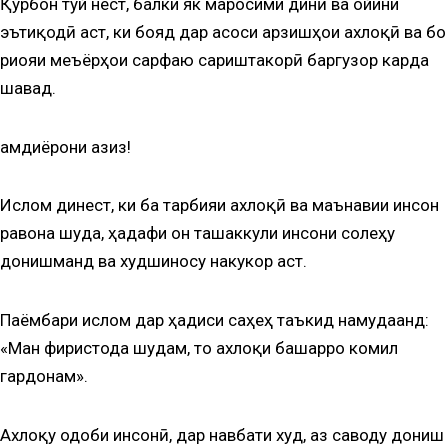
Қурбон тӯй нест, балки як маросими динӣ ва ойини
эътиқодӣ аст, ки бояд дар асоси арзишҳои ахлоқӣ ва бо
риояи меъёрҳои сарфаю сариштакорӣ баргузор карда
шавад.
Ҳамдиёрони азиз!
Ислом динест, ки ба тарбияи ахлоқӣ ва маънавии инсон
равона шуда, ҳадафи он ташаккули инсони солеҳу
донишманд ва худшиносу накукор аст.
Паёмбари ислом дар ҳадиси саҳеҳ таъкид намудаанд:
«Ман фиристода шудам, то ахлоқи башарро комил
гардонам».
Ахлоқу одоби инсонӣ, дар навбати худ, аз саводу дониш