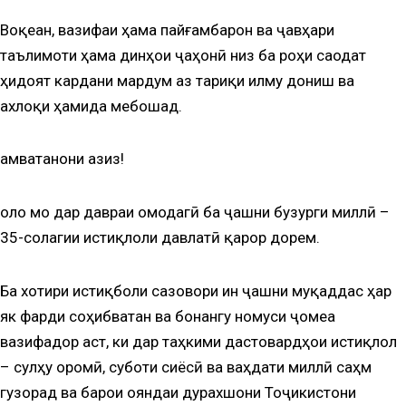
Воқеан, вазифаи ҳама пайғамбарон ва ҷавҳари
таълимоти ҳама динҳои ҷаҳонӣ низ ба роҳи саодат
ҳидоят кардани мардум аз тариқи илму дониш ва
ахлоқи ҳамида мебошад.
Ҳамватанони азиз!
Ҳоло мо дар давраи омодагӣ ба ҷашни бузурги миллӣ –
35-солагии истиқлоли давлатӣ қарор дорем.
Ба хотири истиқболи сазовори ин ҷашни муқаддас ҳар
як фарди соҳибватан ва бонангу номуси ҷомеа
вазифадор аст, ки дар таҳкими дастовардҳои истиқлол
– сулҳу оромӣ, суботи сиёсӣ ва ваҳдати миллӣ саҳм
гузорад ва барои ояндаи дурахшони Тоҷикистони