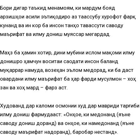
Бори дигар таъкид менамоям, ки мардум бояд
арзишҳои асили эътиқодиро аз таассубу хурофот фарқ
кунанд ва ин кор ба инсон танҳо тавассути саводу
маърифат ва илму дониш муяссар мегардад.
Маҳз ба ҳамин хотир, дини мубини ислом мақоми илму
донишро ҳамчун воситаи саодати инсон баланд
муқаррар намуда, возеҳан эълом медорад, ки ба даст
овардани илму маърифат ба ҳар фарди мусулмон – хоҳ
зан ва хоҳ мард – фарз аст.
Худованд дар каломи осмонии худ дар мавриди тарғиби
илму дониш фармудааст: «Онҳое, ки медонанд (яъне
саводу дониш доранд) ва онҳое, ки намедонанд (яъне
саводу маърифат надоранд), баробар нестанд».