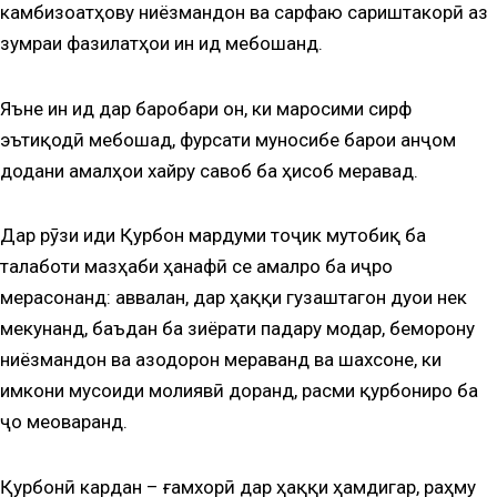
камбизоатҳову ниёзмандон ва сарфаю сариштакорӣ аз
зумраи фазилатҳои ин ид мебошанд.
Яъне ин ид дар баробари он, ки маросими сирф
эътиқодӣ мебошад, фурсати муносибе барои анҷом
додани амалҳои хайру савоб ба ҳисоб меравад.
Дар рӯзи иди Қурбон мардуми тоҷик мутобиқ ба
талаботи мазҳаби ҳанафӣ се амалро ба иҷро
мерасонанд: аввалан, дар ҳаққи гузаштагон дуои нек
мекунанд, баъдан ба зиёрати падару модар, беморону
ниёзмандон ва азодорон мераванд ва шахсоне, ки
имкони мусоиди молиявӣ доранд, расми қурбониро ба
ҷо меоваранд.
Қурбонӣ кардан – ғамхорӣ дар ҳаққи ҳамдигар, раҳму