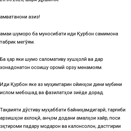
Ҳамватанони азиз!
Ҳамаи шуморо ба муносибати иди Қурбон самимона
табрик мегӯям.
Ба ҳар яки шумо саломативу хушҳолӣ ва дар
хонадонатон осоишу оромӣ орзу менамоям.
Иди Қурбон яке аз муҳимтарин ойинҳои дини мубини
ислом мебошад ва фазилатҳои зиёде дорад.
Тақвияти дӯстиву муҳаббати байниҳамдигарӣ, тарғиби
арзишҳои ахлоқӣ, анҷом додани амалҳои хайр, поси
эҳтироми падару модарон ва калонсолон, дастгирии