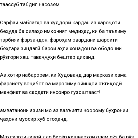
таассуб табдил насозем.
Сарфаи маблағҳо ва худдорӣ кардан аз хароҷоти
беҳуда ба оилаҳо имконият медиҳад, ки ба таълиму
тарбияи фарзандон, фароҳам овардани шароити
беҳтари зиндагӣ барои аҳли хонадон ва ободонии
рӯзгори хеш таваҷҷуҳи бештар диҳанд.
Аз хотир набарорем, ки Худованд дар маркази ҳама
фарзиёту воҷибот ва маросиму ойинҳои эътиқодӣ
манфиат ва саодати инсонро гузоштааст!
Ҳамватанони азизи мо аз вазъияти ноорому буҳронии
ҷаҳони муосир хуб огоҳанд.
Маҳсулоти ғизоӣ дар бисёр кишварҳои олам рӯз ба рӯз