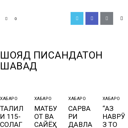
0
ШОЯД ПИСАНДАТОН
ШАВАД
ХАБАРҲО
ХАБАРҲО
ХАБАРҲО
ХАБАРҲО
ТАҶЛИЛ
МАТБУ
САРВА
“АЗ
И 115-
ОТ ВА
РИ
НАВРӮ
СОЛАГ
САЙЁҲ
ДАВЛА
З ТО