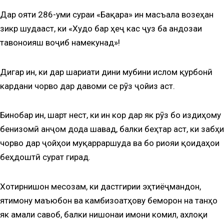
Дар ояти 286-уми сураи «Бақара» ин масъала возеҳан
зикр шудааст, ки «Худо бар ҳеҷ кас ҷуз ба андозаи
тавоноияш воҷиб намекунад»!
Дигар ин, ки дар шариати дини мубини ислом қурбонӣ
кардани чорво дар давоми се рӯз ҷойиз аст.
Бинобар ин, шарт нест, ки ин кор дар як рӯз бо издиҳому
бенизомӣ анҷом дода шавад, балки беҳтар аст, ки забҳи
чорво дар ҷойҳои муқарраршуда ва бо риояи қоидаҳои
беҳдоштӣ сурат гирад.
Хотирнишон месозам, ки дастгирии эҳтиёҷмандон,
ятимону маъюбон ва камбизоатҳову беморон на танҳо
як амали савоб, балки нишонаи имони комил, ахлоқи