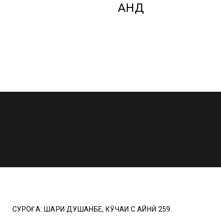
АНД
СУРОҒА: ШАҲРИ ДУШАНБЕ, КӮЧАИ C.АЙНӢ 259.