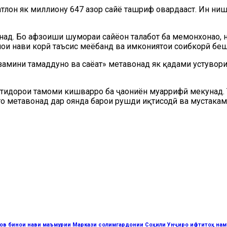
атлон як миллиону 647 ҳазор сайёҳ ташриф овардааст. Ин ни
ад. Бо афзоиши шумораи сайёҳон талабот ба меҳмонхонаҳо, н
йҳои нави корӣ таъсис меёбанд ва имкониятҳои соҳибкорӣ б
мини тамаддунҳо ва саёҳат» метавонад як қадами устувори Т
иқтидорҳои тамоми кишварро ба ҷаҳониён муаррифӣ мекунад.
ҳо метавонад дар оянда барои рушди иқтисодӣ ва мустаҳка
ров бинои нави маъмурии Маркази солимгардонии Соҳили Унҷиро ифтитоҳ на