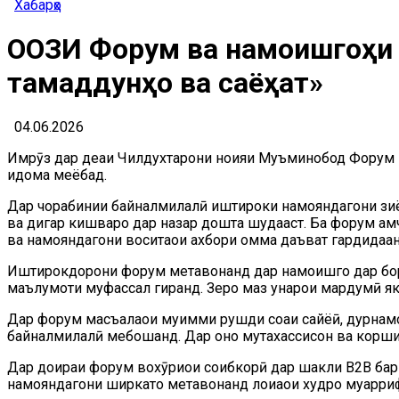
Хабарҳо
ОғОЗИ Форум ва намоишгоҳи
тамаддунҳо ва саёҳат»
04.06.2026
Имрӯз дар деҳаи Чилдухтарони ноҳияи Муъминобод Форум ва
идома меёбад.
Дар чорабинии байналмилалӣ иштироки намояндагони зиёда 
ва дигар кишварҳо дар назар дошта шудааст. Ба форум ҳам
ва намояндагони воситаҳои ахбори омма даъват гардидаан
Иштирокдорони форум метавонанд дар намоишгоҳ дар бораи 
маълумоти муфассал гиранд. Зеро маҳз ҳунарҳои мардумӣ як
Дар форум масъалаҳои муҳимми рушди соҳаи сайёҳӣ, дурнам
байналмилалӣ мебошанд. Дар онҳо мутахассисон ва коршино
Дар доираи форум вохӯриҳои соҳибкорӣ дар шакли B2B бар
намояндагони ширкатҳо метавонанд лоиҳаҳои худро муаррифӣ