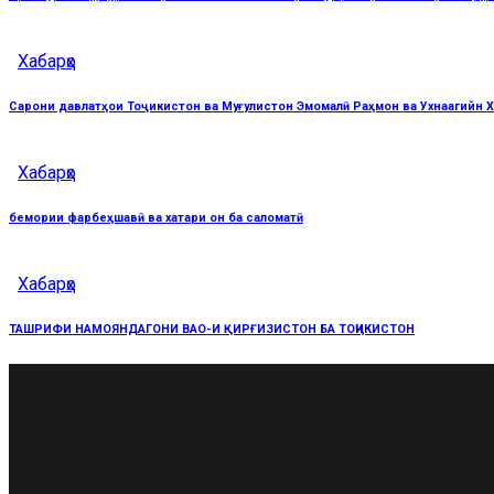
Хабарҳо
Cарони давлатҳои Тоҷикистон ва Муғулистон Эмомалӣ Раҳмон ва Ухнаагийн 
Хабарҳо
бемории фарбеҳшавӣ ва хатари он ба саломатӣ
Хабарҳо
ТАШРИФИ НАМОЯНДАГОНИ ВАО-И ҚИРҒИЗИСТОН БА ТОҶИКИСТОН