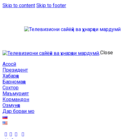
Skip to content
Skip to footer
Close
Асосӣ
Президент
Хабарҳо
Барномаҳо
Сохтор
Маъмурият
Кормандон
Озмунҳо
Дар бораи мо