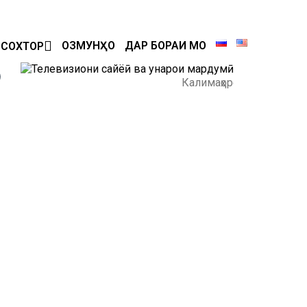
ОЗМУНҲО
ДАР БОРАИ МО
СОХТОР