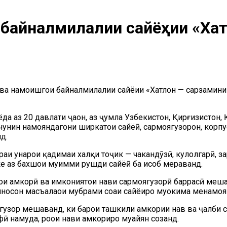
 байналмилалии сайёҳии «Ха
 намоишгоҳи байналмилалии сайёҳии «Хатлон — сарзамини та
аз 20 давлати ҷаҳон, аз ҷумла Узбекистон, Қирғизистон, Қ
чунин намояндагони ширкатҳои сайёҳӣ, сармоягузорон, корп
д.
ҳунарҳои қадимаи халқи тоҷик — чакандӯзӣ, кулолгарӣ, зард
е аз бахшҳои муҳимми рушди сайёҳӣ ба ҳисоб мераванд.
ои ҳамкорӣ ва имкониятҳои нави сармоягузорӣ баррасӣ меша
сон масъалаҳои мубрами соҳаи сайёҳиро муҳокима менамоянд
гузор мешаванд, ки барои ташкили ҳамкории нав ва ҷалби 
 намуда, роҳҳои нави ҳамкориро муайян созанд.