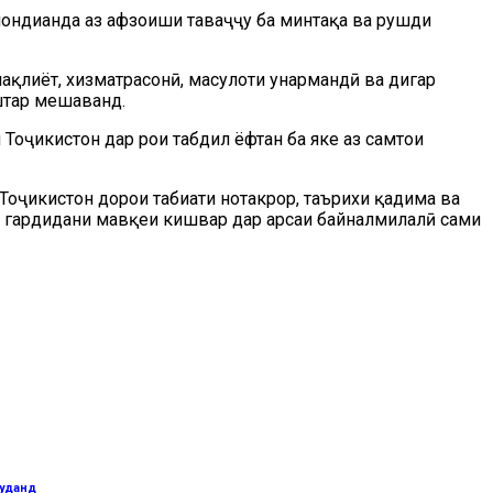
шондиҳанда аз афзоиши таваҷҷуҳ ба минтақа ва рушди
ақлиёт, хизматрасонӣ, маҳсулоти ҳунармандӣ ва дигар
ештар мешаванд.
оҷикистон дар роҳи табдил ёфтан ба яке аз самтҳои
 Тоҷикистон дорои табиати нотакрор, таърихи қадима ва
м гардидани мавқеи кишвар дар арсаи байналмилалӣ саҳми
муданд