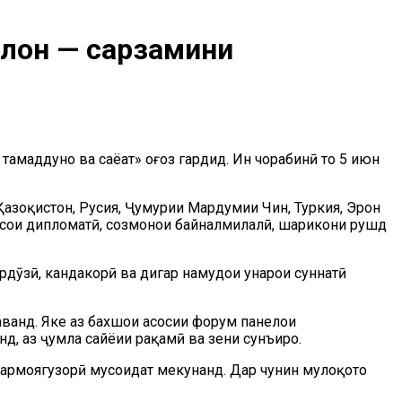
тлон — сарзамини
маддунҳо ва саёҳат» оғоз гардид. Ин чорабинӣ то 5 июн
азоқистон, Русия, Ҷумҳурии Мардумии Чин, Туркия, Эрон
усҳои дипломатӣ, созмонҳои байналмилалӣ, шарикони рушд
ӯзӣ, кандакорӣ ва дигар намудҳои ҳунарҳои суннатӣ
ванд. Яке аз бахшҳои асосии форум панелҳои
, аз ҷумла сайёҳии рақамӣ ва зеҳни сунъиро.
сармоягузорӣ мусоидат мекунанд. Дар чунин мулоқотҳо