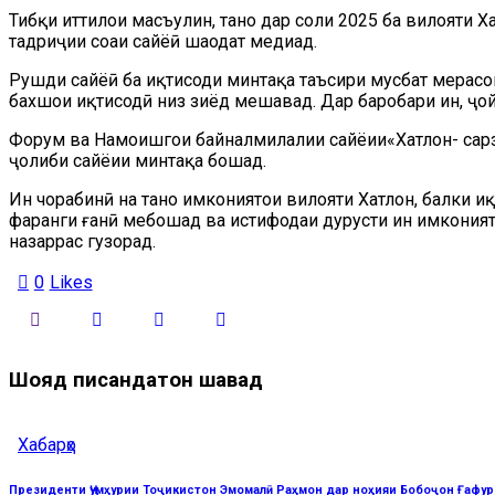
Тибқи иттилои масъулин, танҳо дар соли 2025 ба вилояти Х
тадриҷии соҳаи сайёҳӣ шаҳодат медиҳад.
Рушди сайёҳӣ ба иқтисоди минтақа таъсири мусбат мерасон
бахшҳои иқтисодӣ низ зиёд мешавад. Дар баробари ин, ҷо
Форум ва Намоишгоҳи байналмилалии сайёҳии«Хатлон- сарза
ҷолиби сайёҳии минтақа бошад.
Ин чорабинӣ на танҳо имкониятҳои вилояти Хатлон, балки 
фарҳанги ғанӣ мебошад ва истифодаи дурусти ин имконият
назаррас гузорад.
0
Likes
Шояд писандатон шавад
Хабарҳо
Президенти Ҷумҳурии Тоҷикистон Эмомалӣ Раҳмон дар ноҳияи Бобоҷон Ғафу