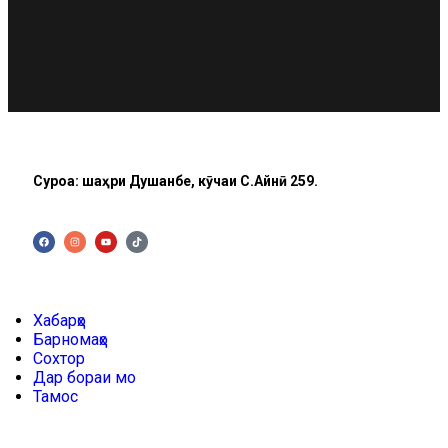
Суроға: шаҳри Душанбе, кӯчаи C.Айнӣ 259.
Хабарҳо
Барномаҳо
Сохтор
Дар бораи мо
Тамос