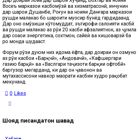
Дар доираи лоиҳа дар шаҳрҳои Хуҷанд, Бохтар ва ноҳияи
Восеъ марказҳои касбомӯзӣ ва хизматрасонӣ, инчунин
дар шаҳрҳои Душанбе, Роғун ва ноҳияи Данғара марказҳои
рушди малакаҳо бо шароити муосир бунёд гардидаанд.
Дар онҳо омӯзиши кӯтоҳмуддат, эътирофи салоҳияти касбӣ
ва рушди малакаҳо аз рӯи 20 касби афзалиятнок, аз ҷумла
дар соҳаҳои энергетика, сохтмон, сайёҳӣ ва кишоварзӣ ба
роҳ монда шудааст.
Форум рӯзи дуюм низ идома ёфта, дар доираи он озмунҳо
аз рӯи касбҳои «Барқчӣ», «Андовачӣ», «Кафшергари
газию барқӣ» ва «Васлгари таҷҳизоти барқии офтобӣ»
баргузор мегарданд, ки дар он ҷавонон ва
мутахассисони навкор маҳорати касбии худро рақобат
мекунанд.
0
Likes
Шояд писандатон шавад
Хабарҳо