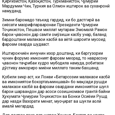
Қирғизистон, Қазоқистон, Туркманистон, Ҷумҳурии
Мардумии Чин, Туркия ва Олмон иштирок ва суханронӣ
намуданд.
Зимни баромадҳо таъкид гардид, ки бо дастгирӣ ва
сиёсати маорифпарваронаи Президенти Ҷумҳурии
Тоҷикистон, Пешвои миллат муҳтарам Эмомалӣ Раҳмон
барои ҷавонон дар самти омӯзиши касбу ҳунар, баланд
бардоштани малакаҳои касбӣ ва ҳаётӣ шароити мусоид
фароҳам оварда шудааст.
Иштирокчиён инчунин изҳор доштанд, ки баргузории
чунин форумҳо имконият фароҳам меорад, то наврасону
ҷавонон таҷрибаи худро мубодила намуда, робитаҳои
дӯстиву ҳамкориро миёни миллатҳо таҳким бахшанд.
Қобили зикр аст, ки Лоиҳаи «Беҳтарсозии малакаҳои касбӣ
ва имкониятҳои бокортаъминшавӣ» бо мақсади рушди
малакаҳои касбӣ ва фароҳам овардани имкониятҳои шуғл
барои шаҳрвандон дар асоси созишномаҳои грантӣ байни
Ҳукумати Ҷумҳурии Тоҷикистон ва Бонки Осиёии Рушд
дар назди Вазорати меҳнат, муҳоҷират ва шуғли аҳолӣ
амалӣ мегардад.