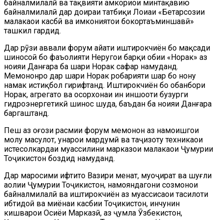
байналмилалӣ ва тақвияти ҳамкориҳои минтақавию
байналмилалӣ дар доираи татбиқи Лоиҳаи «Беҳтарсозии
малакаҳои касбӣ ва имкониятҳои бокортаъминшавӣ»
ташкил гардид.
Дар рӯзи аввали форум ҳайати иштирокчиён бо мақсади
шиносоӣ бо фаъолияти Неругоҳи барқи обии «Норак» аз
ноҳияи Данғара ба шаҳри Норак сафар намуданд.
Меҳмононро дар шаҳри Норак роҳбарияти шаҳр бо нону
намак истиқбол гирифтанд. Иштирокчиён бо обанбори
Норак, агрегатҳо ва осорхонаи ин иншооти бузурги
гидроэнергетикӣ шинос шуда, баъдан ба ноҳияи Данғара
баргаштанд.
Пеш аз оғози расмии форум меҳмонон аз намоишгоҳи
молу маҳсулот, ҳунарҳои мардумӣ ва таҷҳизоту техникаҳои
истеҳсолкардаи муҳассилини марказҳои малакаҳои Ҷумҳурии
Тоҷикистон боздид намуданд.
Дар маросими ифтитоҳ Вазири меҳнат, муҳоҷират ва шуғли
аҳолии Ҷумҳурии Тоҷикистон, намояндагони созмонҳои
байналмилалӣ ва иштирокчиён аз муассисаҳои таҳсилоти
ибтидоӣ ва миёнаи касбии Тоҷикистон, инчунин
кишварҳои Осиёи Марказӣ, аз ҷумла Ӯзбекистон,