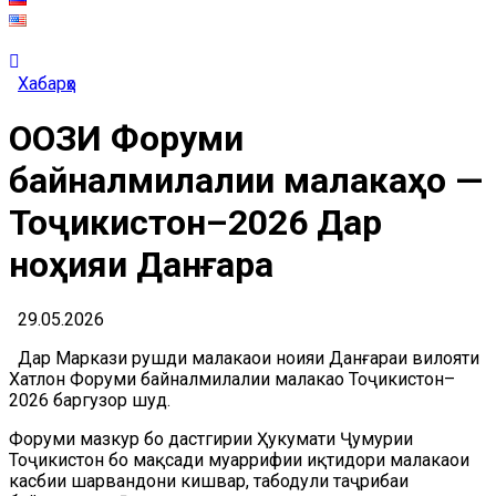
Хабарҳо
ОҒОЗИ Форуми
байналмилалии малакаҳо —
Тоҷикистон–2026 Дар
ноҳияи Данғара
29.05.2026
Дар Маркази рушди малакаҳои ноҳияи Данғараи вилояти
Хатлон Форуми байналмилалии малакаҳо Тоҷикистон–
2026 баргузор шуд.
Форуми мазкур бо дастгирии Ҳукумати Ҷумҳурии
Тоҷикистон бо мақсади муаррифии иқтидори малакаҳои
касбии шаҳрвандони кишвар, табодули таҷрибаи