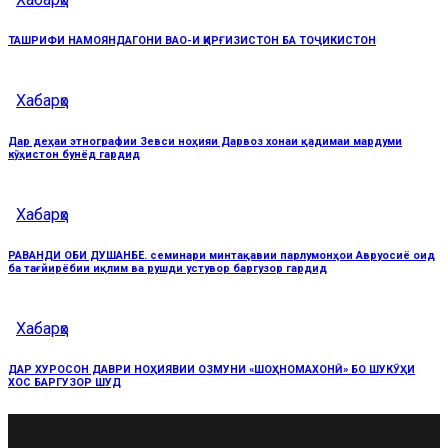
ТАШРИФИ НАМОЯНДАГОНИ ВАО-И ҚИРҒИЗИСТОН БА ТОҶИКИСТОН
Хабарҳо
Дар деҳаи этнографии Зевси ноҳияи Дарвоз хонаи қадимаи мардуми
кӯҳистон бунёд гардид
Хабарҳо
РАВАНДИ ОБИ ДУШАНБЕ. семинари минтақавии парлумонҳои Авруосиё оид
ба тағйирёбии иқлим ва рушди устувор баргузор гардид
Хабарҳо
ДАР ХУРОСОН ДАВРИ НОҲИЯВИИ ОЗМУНИ «ШОҲНОМАХОНӢ» БО ШУКӮҲИ
ХОС БАРГУЗОР ШУД