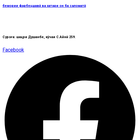
бемории фарбеҳшавӣ ва хатари он ба саломатӣ
Суроға: шаҳри Душанбе, кӯчаи C.Айнӣ 259.
Facebook