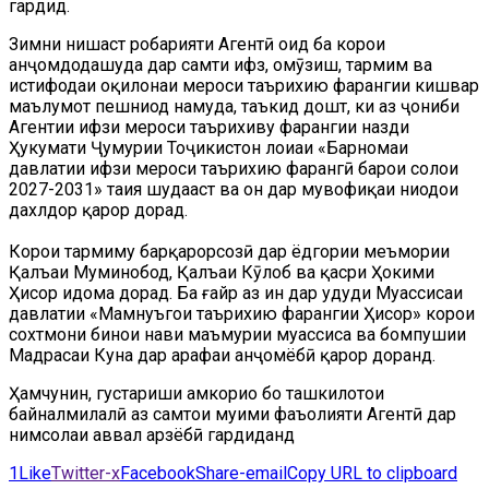
гардид.
Зимни нишаст роҳбарияти Агентӣ оид ба корҳои
анҷомдодашуда дар самти ҳифз, омӯзиш, тармим ва
истифодаи оқилонаи мероси таърихию фарҳангии кишвар
маълумот пешниҳод намуда, таъкид дошт, ки аз ҷониби
Агентии ҳифзи мероси таърихиву фарҳангии назди
Ҳукумати Ҷумҳурии Тоҷикистон лоиҳаи «Барномаи
давлатии ҳифзи мероси таърихию фарҳангӣ барои солҳои
2027-2031» таҳия шудааст ва он дар мувофиқаи ниҳодҳои
дахлдор қарор дорад.
Корҳои тармиму барқарорсозӣ дар ёдгории меъмории
Қалъаи Муминобод, Қалъаи Кӯлоб ва қасри Ҳокими
Ҳисор идома дорад. Ба ғайр аз ин дар ҳудуди Муассисаи
давлатии «Мамнуъгоҳи таърихию фарҳангии Ҳисор» корҳои
сохтмони бинои нави маъмурии муассиса ва бомпушии
Мадрасаи Куҳна дар арафаи анҷомёбӣ қарор доранд.
Ҳамчунин, густариши ҳамкориҳо бо ташкилотҳои
байналмилалӣ аз самтҳои муҳими фаъолияти Агентӣ дар
нимсолаи аввал арзёбӣ гардиданд
1
Like
Twitter-x
Facebook
Share-email
Copy URL to clipboard