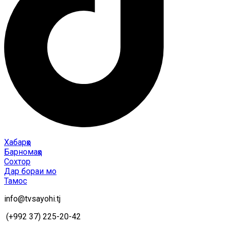
Хабарҳо
Барномаҳо
Сохтор
Дар бораи мо
Тамос
info@tvsayohi.tj
(+992 37) 225-20-42