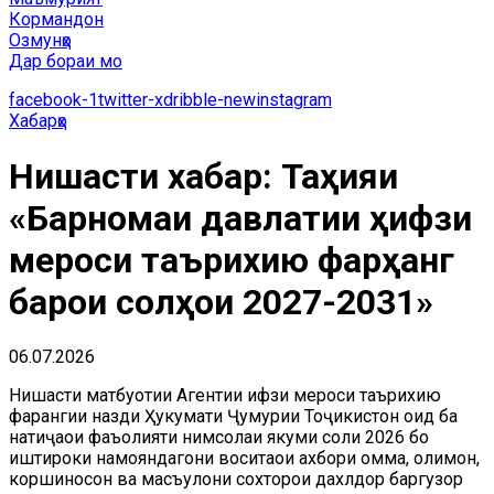
Кормандон
Озмунҳо
Дар бораи мо
facebook-1
twitter-x
dribble-new
instagram
Хабарҳо
Нишасти хабарӣ: Таҳияи
«Барномаи давлатии ҳифзи
мероси таърихию фарҳангӣ
барои солҳои 2027-2031»
06.07.2026
Нишасти матбуотии Агентии ҳифзи мероси таърихию
фарҳангии назди Ҳукумати Ҷумҳурии Тоҷикистон оид ба
натиҷаҳои фаъолияти нимсолаи якуми соли 2026 бо
иштироки намояндагони воситаҳои ахбори омма, олимон,
коршиносон ва масъулони сохторҳои дахлдор баргузор