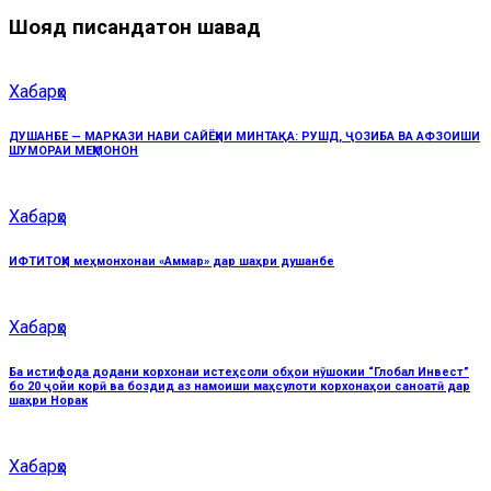
Шояд писандатон шавад
Хабарҳо
ДУШАНБЕ — МАРКАЗИ НАВИ САЙЁҲИИ МИНТАҚА: РУШД, ҶОЗИБА ВА АФЗОИШИ
ШУМОРАИ МЕҲМОНОН
Хабарҳо
ИФТИТОҲИ меҳмонхонаи «Аммар» дар шаҳри душанбе
Хабарҳо
Ба истифода додани корхонаи истеҳсоли обҳои нӯшокии “Глобал Инвест”
бо 20 ҷойи корӣ ва боздид аз намоиши маҳсулоти корхонаҳои саноатӣ дар
шаҳри Норак
Хабарҳо