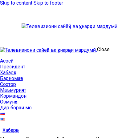
Skip to content
Skip to footer
Close
Асосӣ
Президент
Хабарҳо
Барномаҳо
Сохтор
Маъмурият
Кормандон
Озмунҳо
Дар бораи мо
Хабарҳо