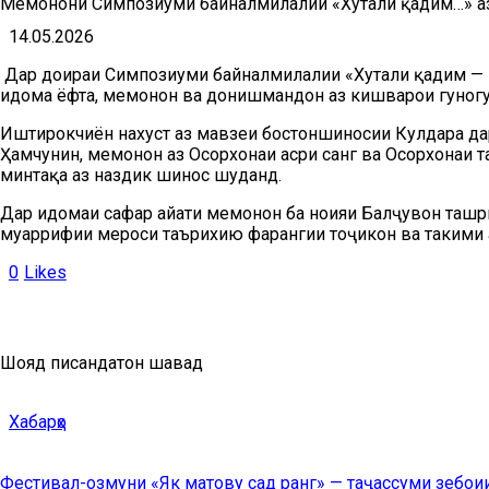
Меҳмонони Симпозиуми байналмилалии «Хутали қадим…» аз
14.05.2026
Дар доираи Симпозиуми байналмилалии «Хутали қадим — п
идома ёфта, меҳмонон ва донишмандон аз кишварҳои гуногун
Иштирокчиён нахуст аз мавзеи бостоншиносии
Кулдара
да
Ҳамчунин, меҳмонон аз Осорхонаи асри санг ва Осорхонаи т
минтақа аз наздик шинос шуданд.
Дар идомаи сафар ҳайати меҳмонон ба ноҳияи Балҷувон таш
муаррифии мероси таърихию фарҳангии тоҷикон ва таҳкими 
0
Likes
Шояд писандатон шавад
Хабарҳо
Фестивал-озмуни «Як матову сад ранг» — таҷассуми зебоии