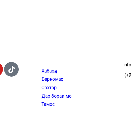
inf
Хабарҳо
(+9
Барномаҳо
Сохтор
Дар бораи мо
Тамос