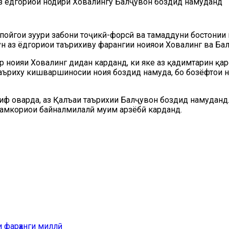
 ёдгориҳои нодири Ховалингу Балҷувон боздид намуданд
ойгоҳи зуҳури забони тоҷикӣ-форсӣ ва тамаддуни бостонии
 аз ёдгориҳои таърихиву фарҳангии ноҳияҳои Ховалинг ва Б
р ноҳияи Ховалинг дидан карданд, ки яке аз қадимтарин қар
аъриху кишваршиносии ноҳия боздид намуда, бо бозёфтҳои н
риф оварда, аз Қалъаи таърихии Балҷувон боздид намуданд
ҳамкориҳои байналмилалӣ муҳим арзёбӣ карданд.
 фарҳанги миллӣ