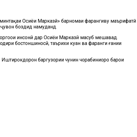
 минтақаи Осиёи Марказӣ» барномаи фарҳангиву маърифатӣ
алҷувон боздид намуданд.
оргоҳҳои инсонӣ дар Осиёи Марказӣ маҳсуб мешавад.
одири бостоншиносӣ, таърихи куҳан ва фарҳанги ғании
. Иштирокдорон баргузории чунин чорабиниҳоро барои