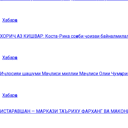
Хабарҳо
ХОРИҶ АЗ КИШВАР: Коста-Рика соҳиби ҷоизаи байналмилалии
Хабарҳо
Иҷлосияи шашуми Маҷлиси миллии Маҷлиси Олии Ҷумҳурии 
Хабарҳо
ИСТАРАВШАН — МАРКАЗИ ТАЪРИХУ ФАРҲАНГ ВА МАКОН