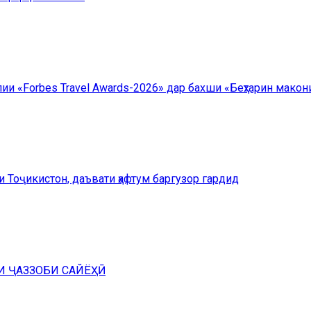
 «Forbes Travel Awards-2026» дар бахши «Беҳтарин макони
Тоҷикистон, даъвати ҳафтум баргузор гардид
И ҶАЗЗОБИ САЙЁҲӢ