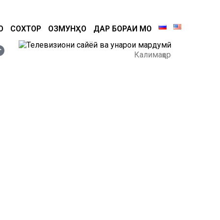
О
СОХТОР
ОЗМУНҲО
ДАР БОРАИ МО