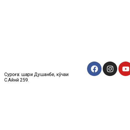
Суроға: шаҳри Душанбе, кӯчаи
C.Айнӣ 259.