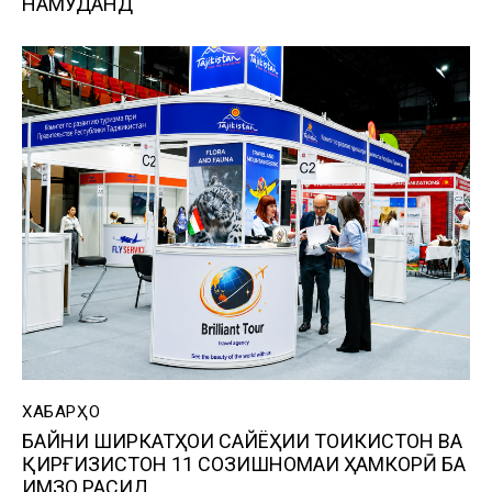
НАМУДАНД
ХАБАРҲО
БАЙНИ ШИРКАТҲОИ САЙЁҲИИ ТОҶИКИСТОН ВА
ҚИРҒИЗИСТОН 11 СОЗИШНОМАИ ҲАМКОРӢ БА
ИМЗО РАСИД