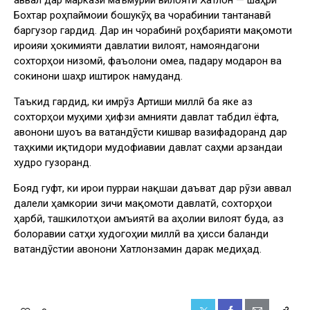
аввал дар маркази маъмурии вилояти Хатлон — шаҳри
Бохтар роҳпаймоии бошукӯҳ ва чорабинии тантанавӣ
баргузор гардид. Дар ин чорабинӣ роҳбарияти мақомоти
иҷроияи ҳокимияти давлатии вилоят, намояндагони
сохторҳои низомӣ, фаъолони ҷомеа, падару модарон ва
сокинони шаҳр иштирок намуданд.
Таъкид гардид, ки имрӯз Артиши миллӣ ба яке аз
сохторҳои муҳими ҳифзи амнияти давлат табдил ёфта,
ҷавонони шуҷоъ ва ватандӯсти кишвар вазифадоранд дар
таҳкими иқтидори мудофиавии давлат саҳми арзандаи
худро гузоранд.
Бояд гуфт, ки иҷрои пурраи нақшаи даъват дар рӯзи аввал
далели ҳамкории зичи мақомоти давлатӣ, сохторҳои
ҳарбӣ, ташкилотҳои ҷамъиятӣ ва аҳолии вилоят буда, аз
болоравии сатҳи худогоҳии миллӣ ва ҳисси баланди
ватандӯстии ҷавонони Хатлонзамин дарак медиҳад.