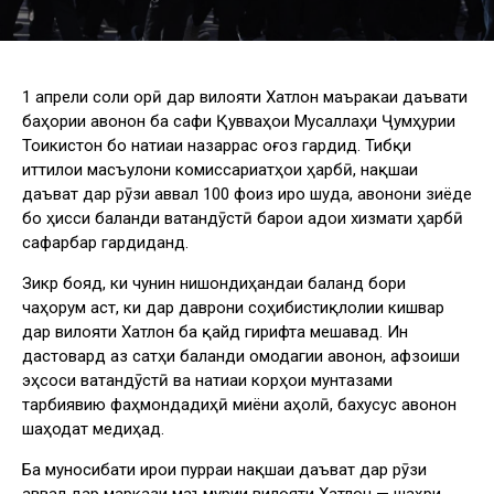
1 апрели соли ҷорӣ дар вилояти Хатлон маъракаи даъвати
баҳории ҷавонон ба сафи Қувваҳои Мусаллаҳи Ҷумҳурии
Тоҷикистон бо натиҷаи назаррас оғоз гардид. Тибқи
иттилои масъулони комиссариатҳои ҳарбӣ, нақшаи
даъват дар рӯзи аввал 100 фоиз иҷро шуда, ҷавонони зиёде
бо ҳисси баланди ватандӯстӣ барои адои хизмати ҳарбӣ
сафарбар гардиданд.
Зикр бояд, ки чунин нишондиҳандаи баланд бори
чаҳорум аст, ки дар даврони соҳибистиқлолии кишвар
дар вилояти Хатлон ба қайд гирифта мешавад. Ин
дастовард аз сатҳи баланди омодагии ҷавонон, афзоиши
эҳсоси ватандӯстӣ ва натиҷаи корҳои мунтазами
тарбиявию фаҳмондадиҳӣ миёни аҳолӣ, бахусус ҷавонон
шаҳодат медиҳад.
Ба муносибати иҷрои пурраи нақшаи даъват дар рӯзи