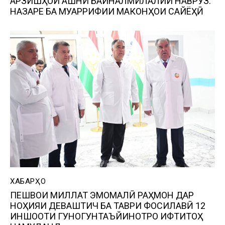
АРЗИШҲОИ ҶАШНИ БАЙНАЛМИЛАЛИИ НАВРӮЗ.
НАЗАРЕ БА МУАРРИФИИ МАКОНҲОИ САЙЁҲӢ
ХАБАРҲО
ПЕШВОИ МИЛЛАТ ЭМОМАЛӢ РАҲМОН ДАР
НОҲИЯИ ДЕВАШТИЧ БА ТАВРИ ФОСИЛАВӢ 12
ИНШООТИ ГУНОГУНТАЪЙИНОТРО ИФТИТОҲ