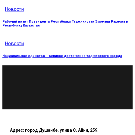
Новости
Рабочий визит Президента Республики Таджикистан Эмомали Рахмона в
Республику Казахстан
Новости
Национальное единство – великое достижение таджикского народа
Адрес: город Душанбе, улица С. Айни, 259.