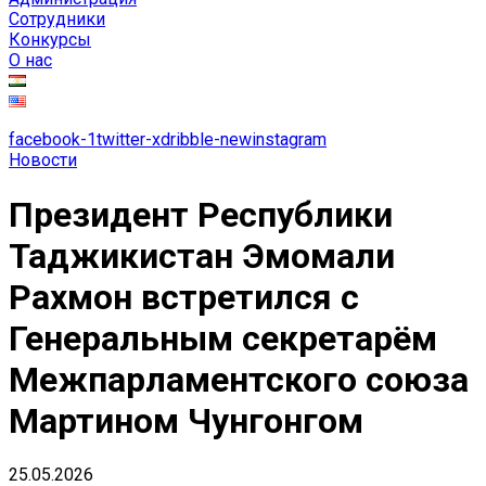
Сотрудники
Конкурсы
О нас
facebook-1
twitter-x
dribble-new
instagram
Новости
Президент Республики
Таджикистан Эмомали
Рахмон встретился с
Генеральным секретарём
Межпарламентского союза
Мартином Чунгонгом
25.05.2026