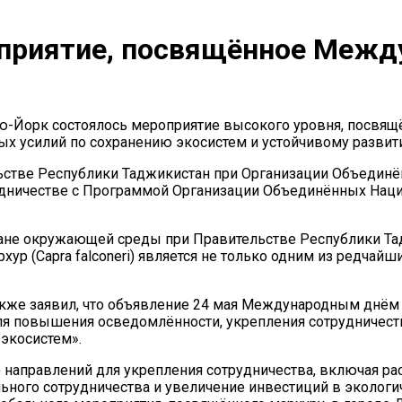
оприятие, посвящённое Межд
ю-Йорк состоялось мероприятие высокого уровня, посвя
ых усилий по сохранению экосистем и устойчивому развит
ьстве Республики Таджикистан при Организации Объединё
рудничестве с Программой Организации Объединённых На
ране окружающей среды при Правительстве Республики Т
хур (Capra falconeri) является не только одним из редча
кже заявил, что объявление 24 мая Международным днём
я повышения осведомлённости, укрепления сотрудничест
экосистем».
направлений для укрепления сотрудничества, включая ра
ьного сотрудничества и увеличение инвестиций в экологи