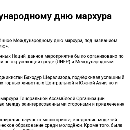
ународному дню мархура
щённое Международному дню мархура, под названием
ию».
нных Наций, данное мероприятие было организовано по
ций по окружающей среде (UNEP) и Международным
аджикистан Баходур Шерализода, подчёркивая успешный
йших горных животных Центральной и Южной Азии, но и
 мархура Генеральной Ассамблеей Организации
ва между заинтересованными сторонами и привлечения
сширение научного мониторинга, внедрение моделей
ческое образование среди молодёжи. Кроме того, была