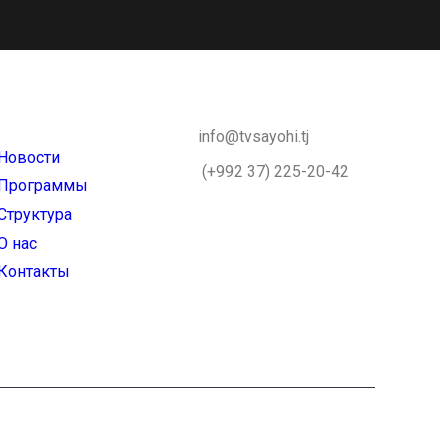
info@tvsayohi.tj
Новости
(+992 37) 225-20-42
Программы
Структура
О нас
Контакты