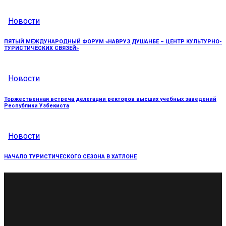
Новости
ПЯТЫЙ МЕЖДУНАРОДНЫЙ ФОРУМ «НАВРУЗ ДУШАНБЕ – ЦЕНТР КУЛЬТУРНО-
ТУРИСТИЧЕСКИХ СВЯЗЕЙ»
Новости
Торжественная встреча делегации ректоров высших учебных заведений
Республики Узбекиста
Новости
НАЧАЛО ТУРИСТИЧЕСКОГО СЕЗОНА В ХАТЛОНЕ