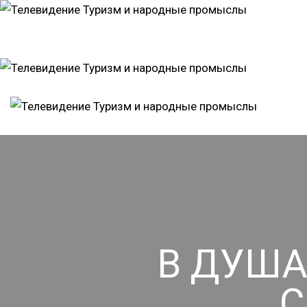
В ДУША
С