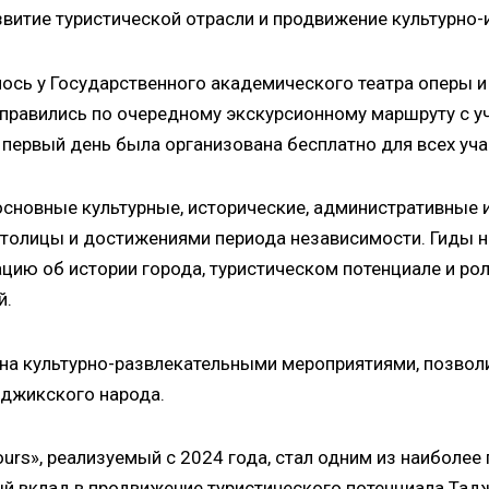
развитие туристической отрасли и продвижение культурно
ось у Государственного академического театра оперы и
правились по очередному экскурсионному маршруту с уч
 первый день была организована бесплатно для всех уча
 основные культурные, исторические, административные 
толицы и достижениями периода независимости. Гиды н
ию об истории города, туристическом потенциале и ро
й.
на культурно-развлекательными мероприятиями, позвол
аджикского народа.
ours», реализуемый с 2024 года, стал одним из наиболе
й вклад в продвижение туристического потенциала Тадж