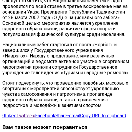
Следует отметить, что Национальный забег ежегодно
проводится по всей стране в третье воскресенье мая на
основании Указа Президента Республики Таджикистан
от 28 марта 2007 года «О Дне национального забега».
Основной целью мероприятия является укрепление
здорового образа жизни, развитие сферы спорта и
популяризация физической культуры среди населения.
Национальный забег стартовал от поста «Чорбог» и
завершился у Государственного учреждения
«Наврӯзгоҳ». Наряду с представителями различных
организаций и ведомств активное участие в спортивном
мероприятии приняли сотрудники Государственное
учреждение телевидения «Туризм и народные ремёсла»
Стоит подчеркнуть, что проведение подобных массовых
спортивных мероприятий способствует укреплению
чувства самосознания и патриотизма, пропаганде
здорового образа жизни, а также привлечению
подростков и молодёжи к занятиям спортом.
0
Likes
Twitter-x
Facebook
Share-email
Copy URL to clipboard
Вам также может понравиться