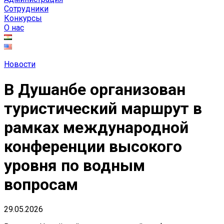
Сотрудники
Конкурсы
О нас
facebook-
twitter-
dribble-
instagram
Новости
1
x
new
В Душанбе организован
туристический маршрут в
рамках международной
конференции высокого
уровня по водным
вопросам
29.05.2026