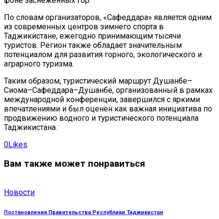
фоне заснеженных гор.
По словам организаторов, «Сафеддара» является одним
из современных центров зимнего спорта в
Таджикистане, ежегодно принимающим тысячи
туристов. Регион также обладает значительным
потенциалом для развития горного, экологического и
аграрного туризма.
Таким образом, туристический маршрут Душанбе–
Сиома–Сафеддара–Душанбе, организованный в рамках
международной конференции, завершился с яркими
впечатлениями и был оценён как важная инициатива по
продвижению водного и туристического потенциала
Таджикистана.
Twitter-
Facebook
Share-
Copy
0
Likes
x
email
URL
to
Вам также может понравиться
clipboard
Новости
Постановления Правительства Республики Таджикистан