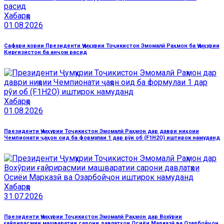
Хабарҳо
01.08.2026
Сафари кории Президенти Ҷумҳурии Тоҷикистон Эмомалӣ Раҳмон ба Ҷумҳурии
Қирғизистон ба анҷом расид
Хабарҳо
01.08.2026
Президенти Ҷумҳурии Тоҷикистон Эмомалӣ Раҳмон дар даври ниҳоии
Чемпионати ҷаҳон оид ба формулаи 1 дар рӯи об (F1H2O) иштирок намуданд
Хабарҳо
31.07.2026
Президенти Ҷумҳурии Тоҷикистон Эмомалӣ Раҳмон дар Вохӯрии
ғайрирасмии машваратии сарони давлатҳои Осиёи Марказӣ ва Озарбойҷон