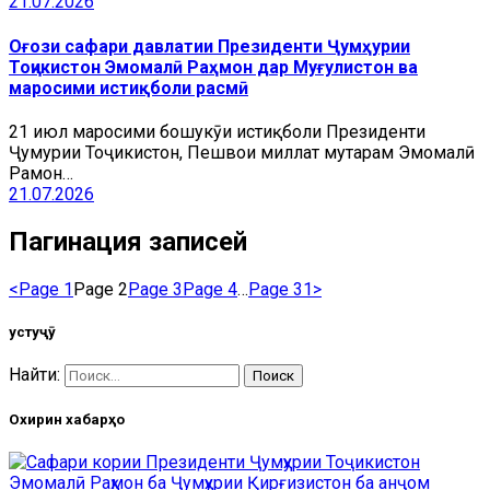
21.07.2026
Оғози сафари давлатии Президенти Ҷумҳурии
Тоҷикистон Эмомалӣ Раҳмон дар Муғулистон ва
маросими истиқболи расмӣ
21 июл маросими бошукӯҳи истиқболи Президенти
Ҷумҳурии Тоҷикистон, Пешвои миллат муҳтарам Эмомалӣ
Раҳмон…
21.07.2026
Пагинация записей
<
Page
1
Page
2
Page
3
Page
4
…
Page
31
>
Ҷустуҷӯ
Найти:
Охирин хабарҳо