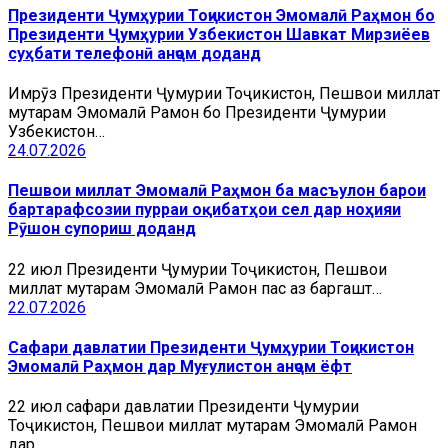
Президенти Ҷумҳурии Тоҷикистон Эмомалӣ Раҳмон бо
Президенти Ҷумҳурии Узбекистон Шавкат Мирзиёев
суҳбати телефонӣ анҷом доданд
Имрӯз Президенти Ҷумҳурии Тоҷикистон, Пешвои миллат
муҳтарам Эмомалӣ Раҳмон бо Президенти Ҷумҳурии
Узбекистон…
24.07.2026
Пешвои миллат Эмомалӣ Раҳмон ба масъулон барои
бартарафсозии пурраи оқибатҳои сел дар ноҳияи
Рӯшон супориш доданд
22 июл Президенти Ҷумҳурии Тоҷикистон, Пешвои
миллат муҳтарам Эмомалӣ Раҳмон пас аз баргашт…
22.07.2026
Сафари давлатии Президенти Ҷумҳурии Тоҷикистон
Эмомалӣ Раҳмон дар Муғулистон анҷом ёфт
22 июл сафари давлатии Президенти Ҷумҳурии
Тоҷикистон, Пешвои миллат муҳтарам Эмомалӣ Раҳмон
дар…