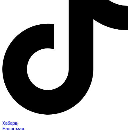
Хабарҳо
Барномаҳо