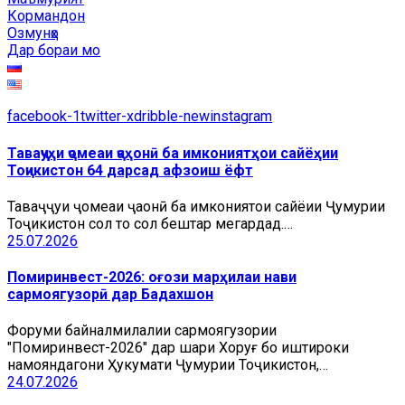
Кормандон
Озмунҳо
Дар бораи мо
facebook-1
twitter-x
dribble-new
instagram
Таваҷҷуҳи ҷомеаи ҷаҳонӣ ба имкониятҳои сайёҳии
Тоҷикистон 64 дарсад афзоиш ёфт
Таваҷҷуҳи ҷомеаи ҷаҳонӣ ба имкониятҳои сайёҳии Ҷумҳурии
Тоҷикистон сол то сол бештар мегардад.…
25.07.2026
Помиринвест-2026: оғози марҳилаи нави
сармоягузорӣ дар Бадахшон
Форуми байналмилалии сармоягузории
"Помиринвест-2026" дар шаҳри Хоруғ бо иштироки
намояндагони Ҳукумати Ҷумҳурии Тоҷикистон,…
24.07.2026