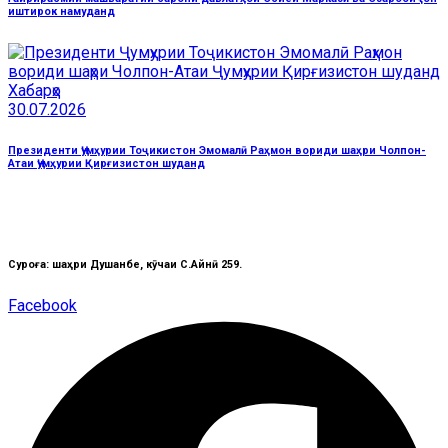
иштирок намуданд
Хабарҳо
30.07.2026
Президенти Ҷумҳурии Тоҷикистон Эмомалӣ Раҳмон вориди шаҳри Чолпон-
Атаи Ҷумҳурии Қирғизистон шуданд
Суроға: шаҳри Душанбе, кӯчаи C.Айнӣ 259.
Facebook