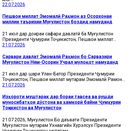
22.07.2026
Пешвои миллат Эмомалӣ Раҳмон аз Осорхонаи
миллии таърихии Муғулистон боздид намуданд
21 июл дар доираи сафари давлатӣ ба Муғулистон
Президенти Ҷумҳурии Тоҷикистон, Пешвои миллат…
21.07.2026
Сарвари давлат Эмомалӣ Раҳмон бо Сарвазири
Муғулистон Ням-Осорин Учрал мулоқот намуданд
21 июл дар шаҳри Улан-Батор Президенти Ҷумҳурии
Тоҷикистон, Пешвои миллат муҳтарам Эмомалӣ Раҳмон…
21.07.2026
Изҳороти муштарак дар бораи тавсеа ва рушди
муносибатҳои дӯстона ва ҳамкорӣ байни Ҷумҳурии
Тоҷикистон ва Муғулистон
21.07.2026, Муғулистон Бо даъвати Президенти
Муғулистон муҳтарам Ухнаагийн Хурэлсух Президенти
Ҷумҳурии Тоҷикистон муҳтарам…