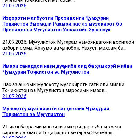
21.07.2026
Изҳороти матбуотии Президенти Ҷумҳурии
Тоҷикистон Эмомалӣ Раҳмон пас аз музокирот бо
Президенти Муғулистон Ухнаагийн Хурэлсух
21.07.2026, Муғулистон Муҳтарам намояндагони воситаҳои
ахбори омма, Хонумҳо ва ҷанобон, Нахуст, мехоҳам ба…
21.07.2026
Имзои санадҳои нави дуҷониба оид ба ҳамкорӣ миёни
Ҷумҳурии Тоҷикистон ва Муғулистон
Пас аз анҷоми мулоқоту музокироти сатҳи олӣ миёни
Тоҷикистон ва Муғулистон маросими имзои…
21.07.2026
Мулоқоту музокироти сатҳи олии Ҷумҳурии
Тоҷикистон ва Муғулистон
21 июл баррасии масоили ҳамкорӣ дар суҳбати хосаи
сарони давлатҳои Тоҷикистон муҳтарам Эмомалӣ…