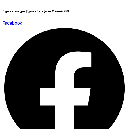
Суроға: шаҳри Душанбе, кӯчаи C.Айнӣ 259.
Facebook