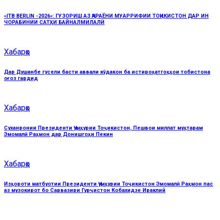
«ITB BERLIN -2026»: ГУЗОРИШ АЗ ҶАРАЁНИ МУАРРИФИИ ТОҶИКИСТОН ДАР ИН
ЧОРАБИНИИ САТҲИ БАЙНАЛМИЛАЛӢ
Хабарҳо
Дар Душанбе гусели басти аввали кӯдакон ба истироҳатгоҳҳои тобистона
оғоз гардид
Хабарҳо
Суханронии Президенти Ҷумҳурии Тоҷикистон, Пешвои миллат муҳтарам
Эмомалӣ Раҳмон дар Донишгоҳи Пекин
Хабарҳо
Изҳороти матбуотии Президенти Ҷумҳурии Тоҷикистон Эмомалӣ Раҳмон пас
аз музокирот бо Сарвазири Гурҷистон Кобахидзе Ираклий