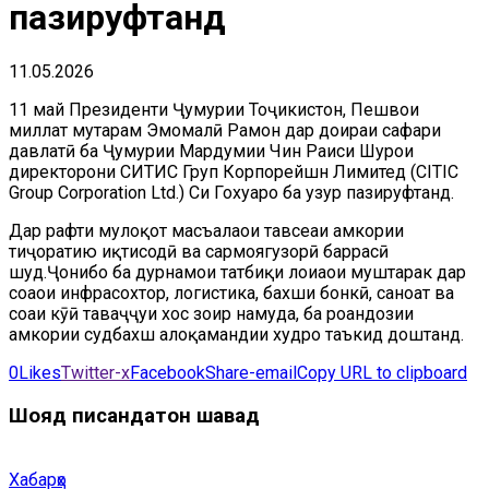
пазируфтанд
11.05.2026
11 май Президенти Ҷумҳурии Тоҷикистон, Пешвои
миллат муҳтарам Эмомалӣ Раҳмон дар доираи сафари
давлатӣ ба Ҷумҳурии Мардумии Чин Раиси Шурои
директорони СИТИС Груп Корпорейшн Лимитед (CITIC
Group Corporation Ltd.) Си Гохуаро ба ҳузур пазируфтанд.
Дар рафти мулоқот масъалаҳои тавсеаи ҳамкории
тиҷоратию иқтисодӣ ва сармоягузорӣ баррасӣ
шуд.Ҷонибҳо ба дурнамои татбиқи лоиҳаҳои муштарак дар
соҳаҳои инфрасохтор, логистика, бахши бонкӣ, саноат ва
соҳаи кӯҳӣ таваҷҷуҳи хос зоҳир намуда, ба роҳандозии
ҳамкории судбахш алоқамандии худро таъкид доштанд.
0
Likes
Twitter-x
Facebook
Share-email
Copy URL to clipboard
Шояд писандатон шавад
Хабарҳо