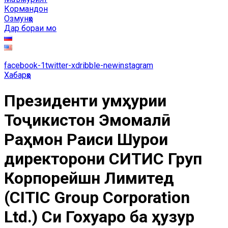
Кормандон
Озмунҳо
Дар бораи мо
facebook-1
twitter-x
dribble-new
instagram
Хабарҳо
Президенти Ҷумҳурии
Тоҷикистон Эмомалӣ
Раҳмон Раиси Шурои
директорони СИТИС Груп
Корпорейшн Лимитед
(CITIC Group Corporation
Ltd.) Си Гохуаро ба ҳузур