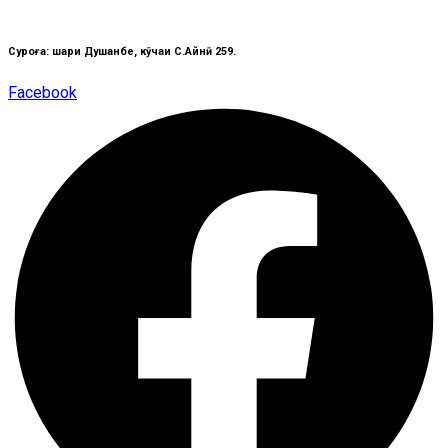
Суроға: шаҳри Душанбе, кӯчаи C.Айнӣ 259.
Facebook