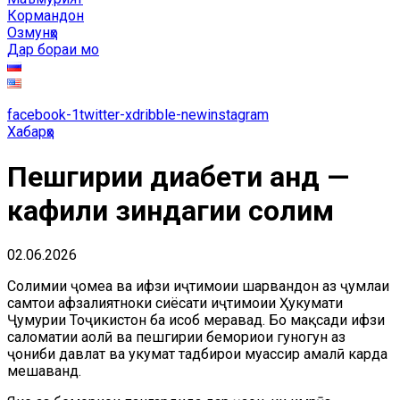
Кормандон
Озмунҳо
Дар бораи мо
facebook-1
twitter-x
dribble-new
instagram
Хабарҳо
Пешгирии диабети қанд —
кафили зиндагии солим
02.06.2026
Солимии ҷомеа ва ҳифзи иҷтимоии шаҳрвандон аз ҷумлаи
самтҳои афзалиятноки сиёсати иҷтимоии Ҳукумати
Ҷумҳурии Тоҷикистон ба ҳисоб меравад. Бо мақсади ҳифзи
саломатии аҳолӣ ва пешгирии бемориҳои гуногун аз
ҷониби давлат ва ҳукумат тадбирҳои муассир амалӣ карда
мешаванд.