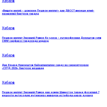
Хабарҳо
«Ваҳдати миллӣ – шоҳкории Пешвои миллат» дар ДБССТ ҳамоиши илмӣ-
назариявӣ баргузор гардид
Хабарҳо
Пешвои миллат Эмомалӣ Раҳмон бо ҷоиза – эътирофномаи Донишгоҳи сулҳи
СММ сарфароз гардонида шуданд
Хабарҳо
Дар Хуҷанд Намоишгоҳи байналмилалии савдо ва сармоягузории
«СУҒД-2026» баргузор мешавад
Хабарҳо
Пешвои миллат Эмомалӣ Раҳмон дар ноҳияи Шаҳристон тариқи фосилавӣ 7
иншооти иқтисодию иҷтимоиро мавриди истифода қарор доданд