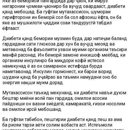
Яке аз бемориҳои паҳнгардида дар ҷаҳон, ки имрӯз
нигаронии ҷомеаи ҷаҳониро ба вуҷуд овардааст, диабети
қанд мебошад. Ба гуфтаи мутахассисон, шумораи
гирифторони ин беморӣ сол ба сол афзоиш ёфта, он ба
яке аз мушкилоти ҷиддии соҳаи тандурустӣ табдил
ёфтааст.
Диабети қанд бемории музмин буда, дар натиҷаи баланд
гардидани сатҳи глюкоза дар хун ба вуҷуд меояд ва
метавонад ба фаъолияти узвҳои муҳими организм таъсири
манфӣ расонад. Ин беморӣ замоне инкишоф меёбад, ки
организм инсулинро ба миқдори кофӣ истеҳсол
намекунад ё аз он самаранок истифода бурда
наметавонад. Инсулин гормонест, ки барои ворид
шудани қанд ба ҳуҷайраҳо ва таъмин намудани онҳо бо
энергия нақши муҳим дорад.
Мутахассисон таъкид мекунанд, ки диабети навъи дуюм
бештар миёни аҳолӣ паҳн гардида, омилҳои асосии
пайдоиши он вазни зиёдатӣ, камҳаракатӣ, ғизои носолим
ва омилҳои ирсӣ мебошанд.
Ба гуфтаи табибон, пешгирии диабети қанд пеш аз ҳама
ба риояи тарзи ҳаёти солим вобаста аст. Истеъмоли