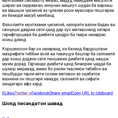
мунтазами сабзавоту меваҳо, маҳдуд намудани маҳсулоти
ширин ва серравған, инчунин машғул шудан ба варзиш
ва машқҳои ҷисмонӣ аз ҷумлаи роҳҳои муассири пешгирии
ин беморӣ маҳсуб меёбанд.
Фаъолияти мунтазами ҷисмонӣ, назорати вазни бадан ва
санҷиши даврии сатҳи қанд дар хун метавонанд хатари
гирифторшавӣ ба диабети қандро ба таври назаррас
коҳиш диҳанд.
Коршиносон бар он назаранд, ки баланд бардоштани
маърифати тиббии аҳолӣ ва таваҷҷуҳи бештар ба саломатӣ
дар коҳиш додани сатҳи паҳншавии диабети қанд нақши
муҳим дорад. Гарчанде диабети қанд бемории ҷиддӣ ба
шумор меравад, аммо бо риояи тавсияҳои табибон ва
пешбурди тарзи ҳаёти солим метавон аз оқибатҳои
вазнини он пешгирӣ намуда, саломатӣ ва сифати
зиндагиро ҳифз кард.
0
Likes
Twitter-x
Facebook
Share-email
Copy URL to clipboard
Шояд писандатон шавад