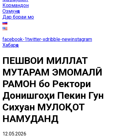
Кормандон
Озмунҳо
Дар бораи мо
facebook-1
twitter-x
dribble-new
instagram
Хабарҳо
ПЕШВОИ МИЛЛАТ
МУҲТАРАМ ЭМОМАЛӢ
РАҲМОН бо Ректори
Донишгоҳи Пекин Гун
Сихуан МУЛОҚОТ
НАМУДАНД
12.05.2026