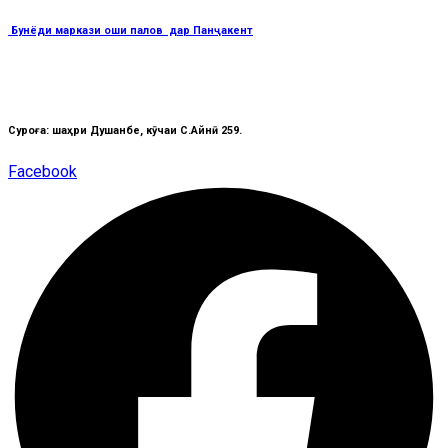
Бунёди маркази оши палов дар Панҷакент
Суроға: шаҳри Душанбе, кӯчаи C.Айнӣ 259.
Facebook