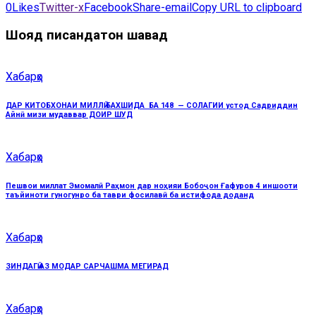
0
Likes
Twitter-x
Facebook
Share-email
Copy URL to clipboard
Шояд писандатон шавад
Хабарҳо
ДАР КИТОБХОНАИ МИЛЛӢ БАХШИДА БА 148 — СОЛАГИИ устод Садриддин
Айнӣ мизи мудаввар ДОИР ШУД
Хабарҳо
Пешвои миллат Эмомалӣ Раҳмон дар ноҳияи Бобоҷон Ғафуров 4 иншооти
таъйиноти гуногунро ба таври фосилавӣ ба истифода доданд
Хабарҳо
ЗИНДАГӢ АЗ МОДАР САРЧАШМА МЕГИРАД
Хабарҳо