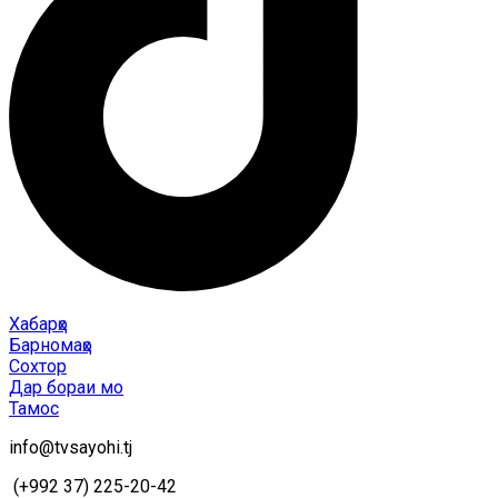
Хабарҳо
Барномаҳо
Сохтор
Дар бораи мо
Тамос
info@tvsayohi.tj
(+992 37) 225-20-42