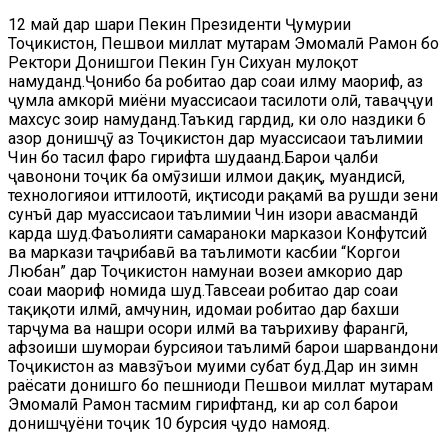
12 май дар шаҳри Пекин Президенти Ҷумҳурии
Тоҷикистон, Пешвои миллат муҳтарам Эмомалӣ Раҳмон бо
Ректори Донишгоҳи Пекин Гун Сихуан мулоқот
намуданд.Ҷонибҳо ба робитаҳо дар соҳаи илму маориф, аз
ҷумла ҳамкорӣ миёни муассисаҳои таҳсилоти олӣ, таваҷҷуҳи
махсус зоҳир намуданд.Таъкид гардид, ки ҳоло наздики 6
ҳазор донишҷӯ аз Тоҷикистон дар муассисаҳои таълимии
Чин бо таҳсил фаро гирифта шудаанд.Барои ҷалби
ҷавонони тоҷик ба омӯзиши илмҳои дақиқ, муҳандисӣ,
технологияҳои иттилоотӣ, иқтисоди рақамӣ ва рушди зеҳни
сунъӣ дар муассисаҳои таълимии Чин изҳори ҳавасмандӣ
карда шуд.Фаъолияти самараноки марказҳои Конфутсий
ва маркази таҷрибавӣ ва таълимоти касбии “Коргоҳи
Любан” дар Тоҷикистон намунаи возеҳи ҳамкориҳо дар
соҳаи маориф номида шуд.Тавсеаи робитаҳо дар соҳаи
таҳқиқоти илмӣ, ҳамчунин, идомаи робитаҳо дар бахши
тарҷума ва нашри осори илмӣ ва таърихиву фарҳангӣ,
афзоиши шумораи бурсияҳои таълимӣ барои шаҳрвандони
Тоҷикистон аз мавзӯъҳои муҳими суҳбат буд.Дар ин зимн
раёсати донишгоҳ бо пешниҳоди Пешвои миллат муҳтарам
Эмомалӣ Раҳмон тасмим гирифтанд, ки ҳар сол барои
донишҷуёни тоҷик 10 бурсия ҷудо намояд.