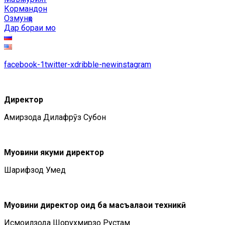
Кормандон
Озмунҳо
Дар бораи мо
facebook-1
twitter-x
dribble-new
instagram
Директор
Амирзода Дилафрӯз Субҳон
Муовини якуми директор
Шарифзод Умед
Муовини директор оид ба масъалаҳои техникӣ
Исмоилзода Шоҳрухмирзо Рустам