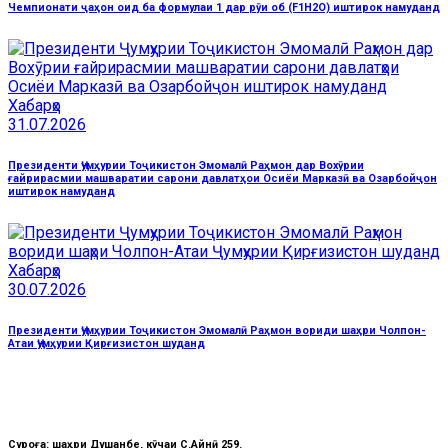
Чемпионати ҷаҳон оид ба формулаи 1 дар рӯи об (F1H2O) иштирок намуданд
Хабарҳо
31.07.2026
Президенти Ҷумҳурии Тоҷикистон Эмомалӣ Раҳмон дар Вохӯрии
ғайрирасмии машваратии сарони давлатҳои Осиёи Марказӣ ва Озарбойҷон
иштирок намуданд
Хабарҳо
30.07.2026
Президенти Ҷумҳурии Тоҷикистон Эмомалӣ Раҳмон вориди шаҳри Чолпон-
Атаи Ҷумҳурии Қирғизистон шуданд
Суроға: шаҳри Душанбе, кӯчаи C.Айнӣ 259.