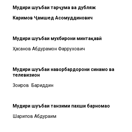
Мудири шуъбаи
тарҷума ва дубляж
Каримов Ҷамшед Асомуддинович
Мудири шуъбаи
мухбирони минтақавӣ
Ҳасанов Абдураҳмон Фаррухович
Мудири шуъбаи
наворбардорони синамо ва
телевизион
Зоиров Баҳриддин
Мудири шуъбаи
танзими пахши барномаҳо
Шарипов Абдураҳим