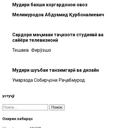
Мудири бахши
коргардонҳои овоз
Мелимуродов Абдуҳамид Қурбоналиевич
Сардори маҷмааи
таҷҳизоти студиявӣ ва
сайёри телевизионӣ
Тешаев Фирўзшоҳ
Мудири шуъбаи
танзимгарӣ ва дизайн
Умарзода Собирҷони Раҷабмурод
Ҷустуҷӯ
Охирин хабарҳо