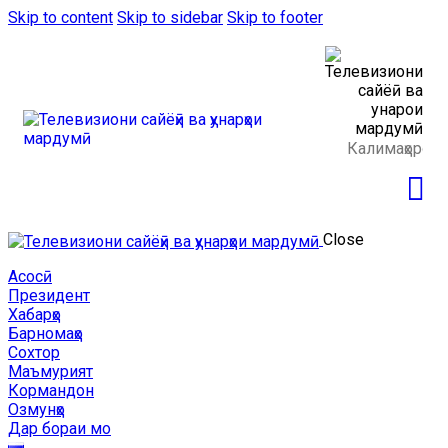
Skip to content
Skip to sidebar
Skip to footer
Close
Асосӣ
Президент
Хабарҳо
Барномаҳо
Сохтор
Маъмурият
Кормандон
Озмунҳо
Дар бораи мо