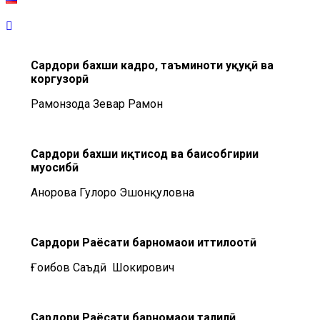
Сардори бахши кадрҳо, таъминоти ҳуқуқӣ ва
коргузорӣ
Раҳмонзода Зевар Раҳмон
Сардори бахши иқтисод ва баҳисобгирии
муҳосибӣ
Анорова Гулоро Эшонқуловна
Сардори Раёсати барномаҳои иттилоотӣ
Ғоибов Саъдӣ Шокирович
Сардори Раёсати барномаҳои таҳлилӣ