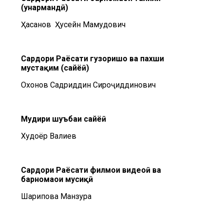
(ҳунармандӣ)
Ҳасанов Ҳусейн Маҳмудович
Сардори Раёсати гузоришҳо ва пахши
мустақим (сайёҳӣ)
Охонов Садриддин Сироҷиддинович
Мудири шуъбаи
сайёҳӣ
Худоёр Валиев
Сардори Раёсати филмҳои видеоӣ ва
барномаҳои мусиқӣ
Шарипова Манзура