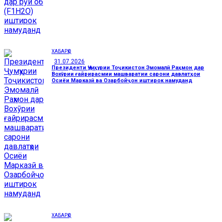
ХАБАРҲО
31.07.2026
Президенти Ҷумҳурии Тоҷикистон Эмомалӣ Раҳмон дар
Вохӯрии ғайрирасмии машваратии сарони давлатҳои
Осиёи Марказӣ ва Озарбойҷон иштирок намуданд
ХАБАРҲО