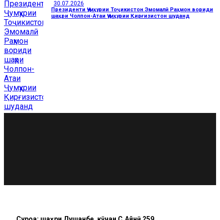
30.07.2026
Президенти Ҷумҳурии Тоҷикистон Эмомалӣ Раҳмон вориди
шаҳри Чолпон-Атаи Ҷумҳурии Қирғизистон шуданд
Суроға: шаҳри Душанбе, кӯчаи C.Айнӣ 259.