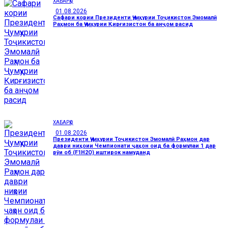
ХАБАРҲО
01.08.2026
Сафари кории Президенти Ҷумҳурии Тоҷикистон Эмомалӣ
Раҳмон ба Ҷумҳурии Қирғизистон ба анҷом расид
ХАБАРҲО
01.08.2026
Президенти Ҷумҳурии Тоҷикистон Эмомалӣ Раҳмон дар
даври ниҳоии Чемпионати ҷаҳон оид ба формулаи 1 дар
рӯи об (F1H2O) иштирок намуданд