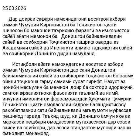
25.03.2026
Дар доираи сафари намояндагони воситаҳои ахбори
оммаи Ҷумҳурии Қирғизистон ба Тоҷикистон ҷиҳати
шиносоӣ бо маконҳои таърихию фарҳангӣ ва
имконият
ои
сайё
ҳӣ
ҳайати меҳмонон ба Донишгоҳи байналмилалии
сайёҳӣ ва соҳибкории Тоҷикистон ташриф оварда, аз
Академияи сайёҳӣ ва Институти илмию тадқиқотии сайёҳӣ
ва соҳибкории Донишгоҳ дидан намуданд.
Истиқболи ҳайати намояндагони воситаҳои ахбори
оммаи Ҷумҳурии Қирғизистон дар саҳни Донишгоҳи
байналмилалии сайёҳӣ ва соҳибкории Тоҷикистон бо расму
ойини тоҷикона гарму самимӣ сурат гирифт. Нахуст аз
ҷониби масъулин ба меҳмнон доир ба сохтори идоракунӣ,
самтҳои афзалиятноки фаъолияти таълимӣ ва илмӣ,
инчунин имкониятҳои фароҳамовардаи Ҳукумати Ҷумҳурии
Тоҷикистон ҷиҳати омодасозии кадрҳои баландихтисосу
рақобатпазири сатҳи байналмилалӣ маълумоти муфассал
пешниҳод гардид. Таъкид шуд, ки Донишгоҳ ҳамчун яке аз
марказҳои пешбари омодасозии мутахассисон дар соҳаҳои
сайёҳӣ ва соҳибкорӣ, дар асоси стандартҳои муосири ҷаҳонӣ
фаъолият менамояд.