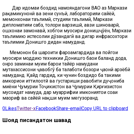
Дар идомаи боздид намояндагони ВАО аз Маркази
рақамикунонӣ ва зеҳни сунъӣ, лабораторияи сайёҳӣ,
меҳмонхонаи таълимӣ, студияи таълимӣ, Маркази
дипломатияи сабз, толори варзишӣ, ҳавзи шиноварӣ,
ошхонаи замонавӣ, хобгоҳи муосири донишҷӯён, Маркази
таълимию истеҳсолии дӯзандагӣ ва дигар инфрасохтори
таълимии Донишгоҳ дидан намуданд.
Меҳмонон ба шароити фароҳамгардида ва пойгоҳи
муосири моддию техникии Донишгоҳ баҳои баланд дода,
онро заминаи муҳим барои тайёр намудани
мутахассисони ҷавобгӯ ба талаботи бозори ҷаҳонӣ арзёбӣ
намуданд. Қайд гардид, ки чунин боздидҳо ба таҳкими
ҳамкориҳои иттилоотӣ ва густариши равобити дуҷониба
миёни Ҷумҳурии Тоҷикистон ва Ҷумҳурии Қирғизистон
мусоидат намуда, дар муаррифии имкониятҳои соҳаи
маориф ва сайёҳӣ нақши муҳим мегузоранд.
0
Likes
Twitter-x
Facebook
Share-email
Copy URL to clipboard
Шояд писандатон шавад