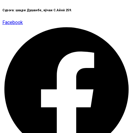
Суроға: шаҳри Душанбе, кӯчаи C.Айнӣ 259.
Facebook