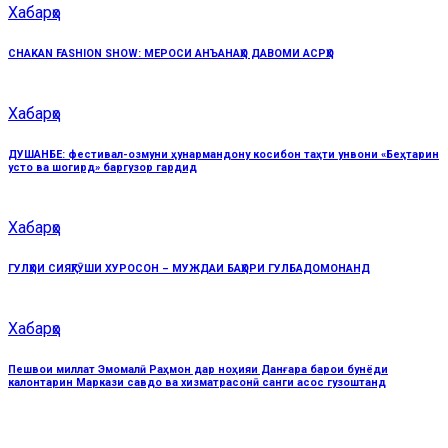
Хабарҳо
CHAKAN FASHION SHOW: МЕРОСИ АНЪАНАҲО ДАВОМИ АСРҲО
Хабарҳо
ДУШАНБЕ: фестивал-озмуни ҳунармандону косибон таҳти унвони «Беҳтарин
усто ва шогирд» баргузор гардид
Хабарҳо
ГУЛҲОИ СИЯҲГӮШИ ХУРОСОН – МУЖДАИ БАҲОРИ ГУЛБАДОМОНАНД
Хабарҳо
Пешвои миллат Эмомалӣ Раҳмон дар ноҳияи Данғара барои бунёди
калонтарин Маркази савдо ва хизматрасонӣ санги асос гузоштанд