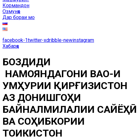
Кормандон
Озмунҳо
Дар бораи мо
facebook-1
twitter-x
dribble-new
instagram
Хабарҳо
БОЗДИДИ
НАМОЯНДАГОНИ ВАО-И
ҶУМҲУРИИ ҚИРҒИЗИСТОН
АЗ ДОНИШГОҲИ
БАЙНАЛМИЛАЛИИ САЙЁҲӢ
ВА СОҲИБКОРИИ
ТОҶИКИСТОН