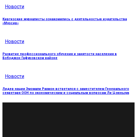
Новости
Киргизские журналисты ознакомились с деятельностью издательства
«Муосир»
Новости
Развитие профессионального обучения и занятости населения в
Бободжон Гафуровском районе
Новости
Лидер нации Эмомали Рахмон встретился с заместителем Генерального
секретаря ООН по экономическим и социальным вопросам Ли Цзюньхуа