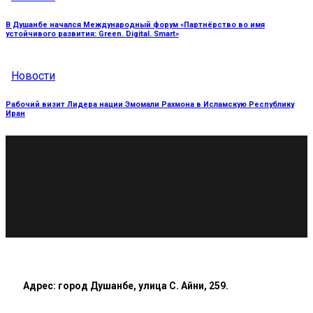
В Душанбе начался Международный форум «Партнёрство во имя
устойчивого развития: Green. Digital. Smart»
Новости
Рабочий визит Лидера нации Эмомали Рахмона в Исламскую Республику
Иран
Адрес: город Душанбе, улица С. Айни, 259.