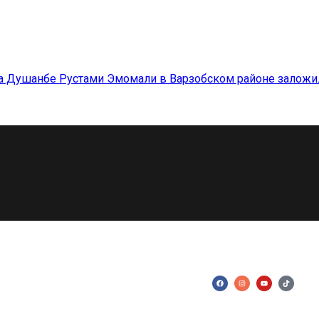
а Душанбе Рустами Эмомали в Варзобском районе заложил