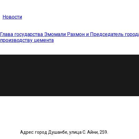
Новости
Глава государства Эмомали Рахмон и Председатель город
производству цемента
Адрес: город Душанбе, улица С. Айни, 259.