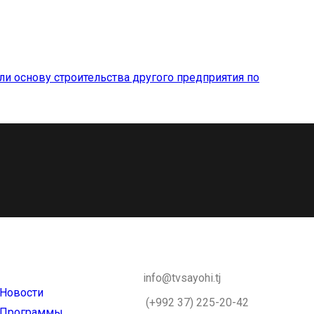
и основу строительства другого предприятия по
info@tvsayohi.tj
Новости
(+992 37) 225-20-42
Программы