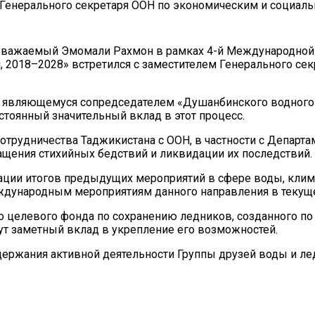
 Генерального секретаря ООН по экономическим и социа
 уважаемый Эмомали Рахмон в рамках 4-й Международной
, 2018–2028» встретился с заместителем Генерального се
, являющемуся сопредседателем «Душанбинского водного п
остоянный значительный вклад в этот процесс.
трудничества Таджикистана с ООН, в частности с Департ
ащения стихийных бедствий и ликвидации их последствий.
ции итогов предыдущих мероприятий в сфере воды, клима
дународным мероприятиям данного направления в текущем
целевого фонда по сохранению ледников, созданного по и
т заметный вклад в укрепление его возможностей.
держания активной деятельности Группы друзей воды и л