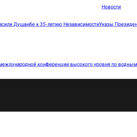
Новости
расили Душанбе к 35-летию Независимости
Указы Президен
х международной конференции высокого уровня по водны