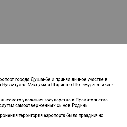
порт города Душанбе и принял личное участие в
а Нусратулло Махсума и Шириншо Шотемура, а также
 высокого уважения государства и Правительства
 заслугам самоотверженных сынов Родины.
хоронения территория аэропорта была празднично