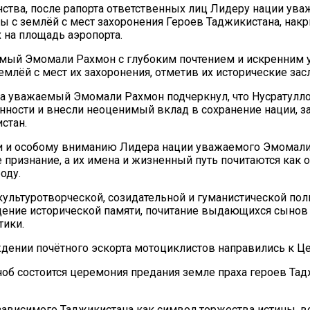
нства, после рапорта ответственных лиц Лидеру нации у
лы с землёй с мест захоронения Героев Таджикистана, на
на площадь аэропорта.
емый Эмомали Рахмон с глубоким почтением и искренним 
лёй с мест их захоронения, отметив их исторические засл
ва уважаемый Эмомали Рахмон подчеркнул, что Нусратулл
ности и внесли неоценимый вклад в сохранение нации, з
стан.
и и особому вниманию Лидера нации уважаемого Эмомали 
ризнание, а их имена и жизненный путь почитаются как о
оду.
ультуротворческой, созидательной и гуманистической пол
дение исторической памяти, почитание выдающихся сынов 
тики.
ждении почётного эскорта мотоциклистов направились к Ц
об состоится церемония предания земле праха героев Та
зависимого Таджикистана как символ торжества истины, в