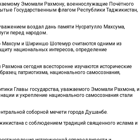
важаемому Эмомали Рахмону, военнослужащие Почётного
крытые Государственным флагом Республики Таджикистан,
уважением воздал дань памяти Нусратулло Махсума,
уги перед народом..
о Махсум и Шириншо Шотемур считаются одними из
ащиту национальных интересов, определение
Рахмона сегодня всесторонне изучаются исторические
бразец патриотизма, национального самосознания,
итики Главы государства, уважаемого Эмомали Рахмона, и
нации и укрепление национального самосознания стали
ентральной соборной мечети города Душанбе.
джикистана с соблюдением традиций священного ислама и
осстановления исторической справедливости и