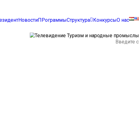
езидент
Новости
ПРограммы
Структура
Конкурсы
О нас