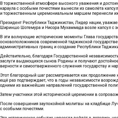
В торжественной атмосфере высокого уважения и достои
караула с особыми почестями вынесли из самолёта капсу
и торжественным церемониальным маршем перенесли их 
Президент Республики Таджикистан, Лидер нации, уважа
Шириншо Шотемура и Нисора Мухаммада возле капсул с зем
В эти волнующие исторические моменты Глава государст
основоположников современной таджикской государствен
административных границ и создание Республики Таджики
Действительно, благодаря Государственной независимост
заслуги выдающихся сынов Родины и получают достойное п
верности и самоотверженного служения государству и нар
Этот благородный шаг рассматривается как продолжение к
ещё раз подтверждает, что в годы независимости возрож
одними из важнейших направлений государственной поли
Затем участники этой исторической церемонии в сопрово
После совершения заупокойной молитвы на кладбище Луч
с особыми почестями.
Это историческое событие навсегда войдёт в летопись не