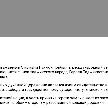
 уважаемый Эмомали Рахмон прибыл в международный аэро
дающихся сынов таджикского народа, Героев Таджикистан
ада.
орико-духовной церемонии является ярким свидетельством
ре, свободе и государственному суверенитету, а также к
телей нации, в честь принятия горсти земли с мест их за
лись по обеим сторонам разостланной красной дорожки.