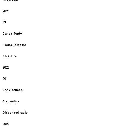
2023
03
Dance Party
House, electro
Club Life
2023
04
Rock ballads
Aletrnative
Oldschool radio
2023