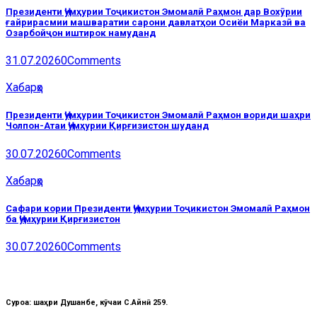
Президенти Ҷумҳурии Тоҷикистон Эмомалӣ Раҳмон дар Вохӯрии
ғайрирасмии машваратии сарони давлатҳои Осиёи Марказӣ ва
Озарбойҷон иштирок намуданд
31.07.2026
0
Comments
Хабарҳо
Президенти Ҷумҳурии Тоҷикистон Эмомалӣ Раҳмон вориди шаҳри
Чолпон-Атаи Ҷумҳурии Қирғизистон шуданд
30.07.2026
0
Comments
Хабарҳо
Сафари кории Президенти Ҷумҳурии Тоҷикистон Эмомалӣ Раҳмон
ба Ҷумҳурии Қирғизистон
30.07.2026
0
Comments
Суроға: шаҳри Душанбе, кӯчаи C.Айнӣ 259.