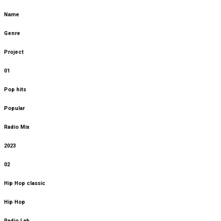
Name
Genre
Project
01
Pop hits
Popular
Radio Mix
2023
02
Hip Hop classic
Hip Hop
Radio Lab