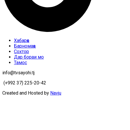
Хабарҳо
Барномаҳо
Сохтор
Дар бораи мо
Тамос
info@tvsayohi.tj
(+992 37) 225-20-42
Created and Hosted by
Navju