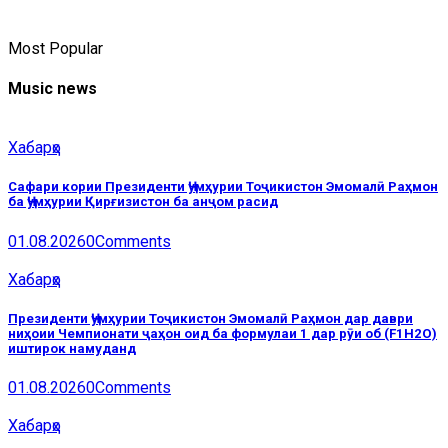
Most Popular
Music news
Хабарҳо
Сафари кории Президенти Ҷумҳурии Тоҷикистон Эмомалӣ Раҳмон
ба Ҷумҳурии Қирғизистон ба анҷом расид
01.08.2026
0
Comments
Хабарҳо
Президенти Ҷумҳурии Тоҷикистон Эмомалӣ Раҳмон дар даври
ниҳоии Чемпионати ҷаҳон оид ба формулаи 1 дар рӯи об (F1H2O)
иштирок намуданд
01.08.2026
0
Comments
Хабарҳо