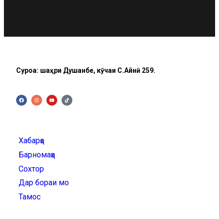
Суроға: шаҳри Душанбе, кӯчаи C.Айнӣ 259.
Хабарҳо
Барномаҳо
Сохтор
Дар бораи мо
Тамос