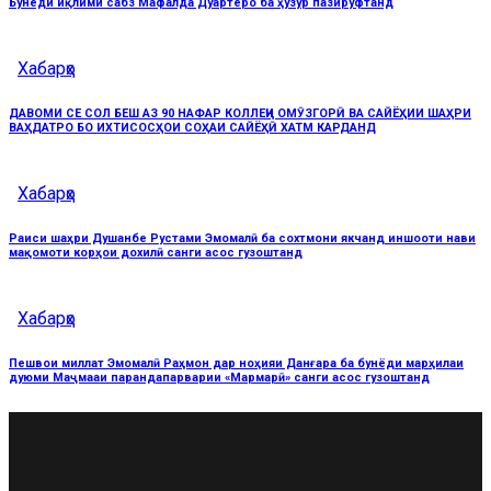
Бунёди иқлими сабз Мафалда Дуартеро ба ҳузур пазируфтанд
Хабарҳо
ДАВОМИ СЕ СОЛ БЕШ АЗ 90 НАФАР КОЛЛЕҶИ ОМӮЗГОРӢ ВА САЙЁҲИИ ШАҲРИ
ВАҲДАТРО БО ИХТИСОСҲОИ СОҲАИ САЙЁҲӢ ХАТМ КАРДАНД
Хабарҳо
Раиси шаҳри Душанбе Рустами Эмомалӣ ба сохтмони якчанд иншооти нави
мақомоти корҳои дохилӣ санги асос гузоштанд
Хабарҳо
Пешвои миллат Эмомалӣ Раҳмон дар ноҳияи Данғара ба бунёди марҳилаи
дуюми Маҷмааи парандапарварии «Мармарӣ» санги асос гузоштанд