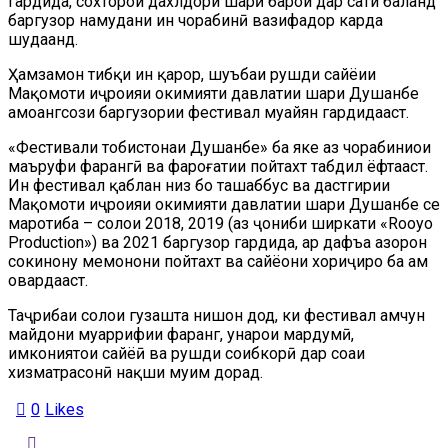
гардида, сохторҳои дахлдори шаҳрӣ барои дар сатҳи баланд
баргузор намудани ин чорабинӣ вазифадор карда
шудаанд.
Ҳамзамон тибқи ин қарор, шуъбаи рушди сайёҳии
Мақомоти иҷроияи ҳокимияти давлатии шаҳри Душанбе
ҳамоҳангсози баргузории фестивал муайян гардидааст.
«Фестивали тобистонаи Душанбе» ба яке аз чорабиниҳои
маъруфи фарҳангӣ ва фароғатии пойтахт табдил ёфтааст.
Ин фестивал қаблан низ бо ташаббус ва дастгирии
Мақомоти иҷроияи ҳокимияти давлатии шаҳри Душанбе се
маротиба – солҳои 2018, 2019 (аз ҷониби ширкати «Rooyo
Production») ва 2021 баргузор гардида, ҳар дафъа ҳазорон
сокинону меҳмонони пойтахт ва сайёҳони хориҷиро ба ҳам
овардааст.
Таҷрибаи солҳои гузашта нишон дод, ки фестивал ҳамчун
майдони муаррифии фарҳанг, ҳунарҳои мардумӣ,
имкониятҳои сайёҳӣ ва рушди соҳибкорӣ дар соҳаи
хизматрасонӣ нақши муҳим дорад.
0
Likes