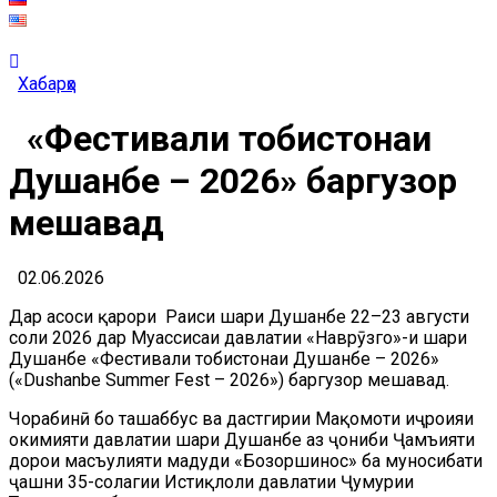
Хабарҳо
«Фестивали тобистонаи
Душанбе – 2026» баргузор
мешавад
02.06.2026
Дар асоси қарори Раиси шаҳри Душанбе 22–23 августи
соли 2026 дар Муассисаи давлатии «Наврӯзгоҳ»-и шаҳри
Душанбе «Фестивали тобистонаи Душанбе – 2026»
(«Dushanbe Summer Fest – 2026») баргузор мешавад.
Чорабинӣ бо ташаббус ва дастгирии Мақомоти иҷроияи
ҳокимияти давлатии шаҳри Душанбе аз ҷониби Ҷамъияти
дорои масъулияти маҳдуди «Бозоршинос» ба муносибати
ҷашни 35-солагии Истиқлоли давлатии Ҷумҳурии