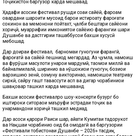
Тоҷикистон баргузор карда мешавад.
Ҳадафи асосии фестивал рушди соҳаи сайёҳӣ, фароҳам
овардани шароити мусоид барои истироҳату фароғати
сокинон ва меҳмонони пойтахт, ҷалби бештари сайёҳони
хориҷӣ, муаррифии имкониятҳои сайёҳию фарҳангии шаҳри
Душанбе ва дастгирии ташаббусҳои бахши хусусӣ
мебошад.
Дар доираи фестивал, барномаи гуногуни фарҳангӣ,
фароғатӣ ва сайёҳӣ пешниҳод мегардад. Аз ҷумла, намоиш
ва фурӯши маҳсулоти ҳунарҳои мардумӣ, таомҳои миллӣ ва
байналмилалӣ, шириниҳо ва нӯшокиҳои гуногун, бозиҳои
варзишию зеҳнӣ, озмуну викторинаҳо, намоишҳои театриву
сиркӣ, сайру гашт тавассути асп ва дигар чорабиниҳои
шавқовар ташкил карда мешаванд.
Бахши асосии фестивалро шоу-консерти бузург бо
иштироки ситораҳои маъруфи эстрадаи тоҷик ва
ҳунармандони хориҷӣ ташкил медиҳад.
Дар асоси қарори Раиси шаҳр, ҳайати Кумитаи тадорукот
ва Нақшаи чорабиниҳо оид ба омодагӣ ва баргузории
«Фестивали тобистонаи Душанбе – 2026» тасдиқ