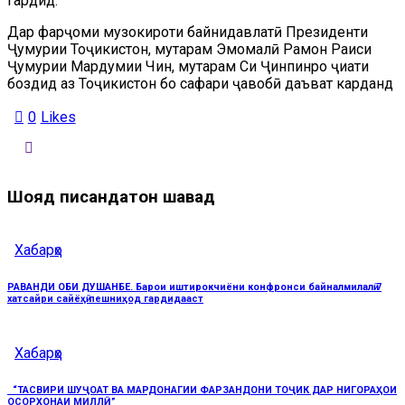
гардид.
Дар фарҷоми музокироти байнидавлатӣ Президенти
Ҷумҳурии Тоҷикистон, муҳтарам Эмомалӣ Раҳмон Раиси
Ҷумҳурии Мардумии Чин, муҳтарам Си Ҷинпинро ҷиҳати
боздид аз Тоҷикистон бо сафари ҷавобӣ даъват карданд
0
Likes
Шояд писандатон шавад
Хабарҳо
РАВАНДИ ОБИ ДУШАНБЕ. Барои иштирокчиёни конфронси байналмилалӣ 7
хатсайри сайёҳӣ пешниҳод гардидааст
Хабарҳо
“ТАСВИРИ ШУҶОАТ ВА МАРДОНАГИИ ФАРЗАНДОНИ ТОҶИК ДАР НИГОРАҲОИ
ОСОРХОНАИ МИЛЛӢ”