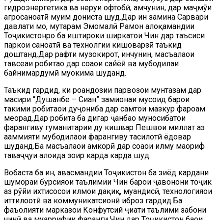
гидроэнергетика ва неруи офтобӣ, ҳамчунин, дар маҷмӯи
агросаноатӣ муҳим дониста шуд.Дар ин замина Сарвари
давлати мо, муҳтарам Эмомалӣ Раҳмон алоқамандии
Тоҷикистонро ба иштироки ширкатҳои Чин дар таъсиси
паркҳои саноатӣ ва технолгии кишоварзӣ таъкид
доштанд.Дар рафти музокирот, инчунин, масъалаҳои
тавсеаи робитаҳо дар соҳаҳои сайёҳӣ ва мубодилаи
байнимардумӣ муҳокима шуданд.
Таъкид гардид, ки роҳандозии парвозҳои мунтазам дар
масири “Душанбе – Сиан” замионаи мусоид барои
таҳкими робитаҳои дуҷониба дар самтҳои мазкур фароҳам
меорад.Дар робита ба дигар ҷанбаҳо муносибатҳои
фарҳангиву гуманитарии ду кишвар Пешвои миллат аз
аҳаммияти мубодилаҳои фарҳангиву таҳсилотӣ ёдовар
шуданд.Ба масъалаҳои ҳамкорӣ дар соҳаҳои илму маориф
таваҷҷуҳи алоҳида зоҳир карда карда шуд.
Вобаста ба ин, ҳавасмандии Тоҷикистон ба зиёд кардани
шумораи бурсияҳои таълимии Чин барои ҷавонони тоҷик
аз рӯйи ихтисосҳои илмҳои дақиқ, муҳандисӣ, технологияҳои
иттилоотӣ ва коммуникатсионӣ иброз гардид.Ба
фаъолияти марказҳои Конфутсий ҷиҳати таълими забони
чинӣ ва муаррифии фарҳанги Чин дар Тоҷикистон баҳои