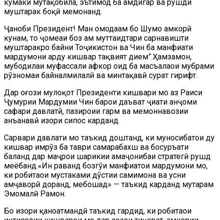
кумаки мутақобила, эътимод ба ҳамдигар ва рушди
муштарак боқӣ мемонанд.
Ҷаноби Президент! Ман омодаам бо Шумо ҳамкорӣ
кунам, то ҷомеаи боз ҳам муттаҳидтари сарнавишти
муштаракро байни Тоҷикистон ва Чин ба манфиати
мардумони ҳарду кишвар тақвият диҳем”.Ҳамзамон,
мубодилаи муфассали афкор оид ба масъалаҳои мубрами
рӯзномаи байналмилалӣ ва минтақавӣ сурат гирифт.
Дар оғози мулоқот Президенти кишвари мо аз Раиси
Ҷумҳурии Мардумии Чин барои даъват ҷиҳати анҷоми
сафари давлатӣ, пазироии гарм ва меҳмоннавозии
анъанавӣ изҳори сипос карданд.
Сарвари давлати мо таъкид доштанд, ки муносибатҳои ду
кишвар имрӯз ба таври самарабахш ва босуръати
баланд дар маҷрои шарикии ҳамаҷонибаи стратегӣ рушд
меёбанд.«Ин раванд бозгӯи манфиатҳои мардумони мо,
ки робитаҳои мустаҳками дӯстии самимона ва ҳусни
ҳамҷаворӣ доранд, мебошад» — таъкид карданд муҳтарам
Эмомалӣ Раҳмон.
Бо изҳори қаноатмандӣ таъкид гардид, ки робитаҳои