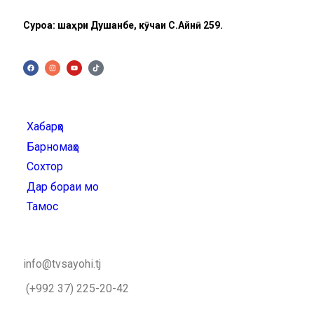
Суроға: шаҳри Душанбе, кӯчаи C.Айнӣ 259.
Хабарҳо
Барномаҳо
Сохтор
Дар бораи мо
Тамос
info@tvsayohi.tj
(+992 37) 225-20-42