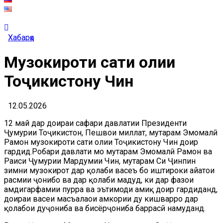
Хабарҳо
Музокироти сатҳи олии
Тоҷикистону Чин
12.05.2026
12 май дар доираи сафари давлатии Президенти
Ҷумҳурии Тоҷикистон, Пешвои миллат, муҳтарам Эмомалӣ
Раҳмон музокироти сатҳи олии Тоҷикистону Чин доир
гардид.Роҳбари давлати мо муҳтарам Эмомалӣ Раҳмон ва
Раиси Ҷумҳурии Мардумии Чин, муҳтарам Си Ҷинпин
зимни музокирот дар қолаби васеъ бо иштироки ҳайатҳои
расмии ҷонибҳо ва дар қолаби маҳдуд, ки дар фазои
ҳамдигарфаҳмии пурра ва эътимоди амиқ доир гардиданд,
доираи васеи масъалаҳои ҳамкории ду кишварро дар
қолабҳои дуҷониба ва бисёрҷониба баррасӣ намуданд.