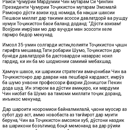
Раиси Ҷумҳурии Мардумии Чин муҳтарам Си Ҷинпин
Президенти Ҷумҳурии Тоҷикистон муҳтарам Эмомалӣ
Раҳмонро дӯсти азизи худ номида, ба нақши шахсии
Пешвои миллат дар таҳкими асосҳои давлатдорӣ ва рушду
нумуи Тоҷикистон баҳои баланд доданд: “Дӯсти азизам!
Вохӯрии имрӯзаи мо дар вуҷуди ман эҳсосоти хеле
гармро бедор мекунад.
Имсол 35-умин солгарди истиқлолияти Тоҷикистон ҷашн
гирифта мешавад.Таҳти роҳбарии Шумо, Тоҷикистон дар
бунёди давлатдорӣ ба дастовардҳои назаррас ноил
гардид, ки ин ба мо шодмонии самимӣ мебахшад.
Ҳамчун шахсе, ки шарикии стратегии ҳамаҷонибаи Чин ва
Тоҷикистонро дар давраи нав пешбарӣ кардааст, имрӯз
ба шумо унвони профессори фахрии Донишгоҳи Пекин
дода шуд. Ин эҳтиром ва дӯстии амиқеро, ки мардуми
Чин нисбат ба Шумо ва тамоми миллати тоҷик доранд,
инъикос мекунад.
Дар шароити нооромиҳои байналмилалӣ, ҷаҳони муосир аз
субот дур аст, аммо новобаста аз тағйирот дар муҳити
беруна, Чин ва Тоҷикистон ҳамсояҳои хуб, дӯстони наздик
ва шарикони боэътимод боқӣ мемонанд ва дар рӯҳияи