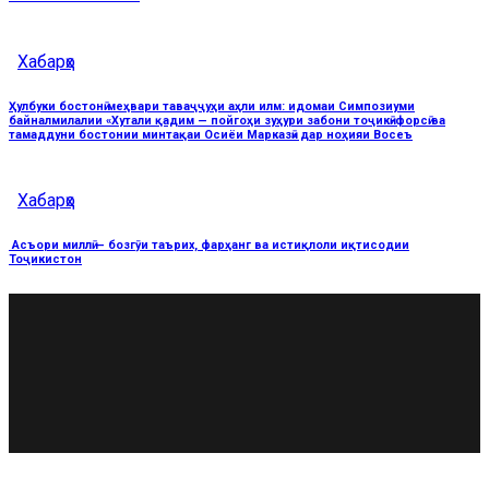
Хабарҳо
Ҳулбуки бостонӣ меҳвари таваҷҷуҳи аҳли илм: идомаи Симпозиуми
байналмилалии «Хутали қадим — пойгоҳи зуҳури забони тоҷикӣ-форсӣ ва
тамаддуни бостонии минтақаи Осиёи Марказӣ» дар ноҳияи Восеъ
Хабарҳо
Асъори миллӣ — бозгӯи таърих, фарҳанг ва истиқлоли иқтисодии
Тоҷикистон