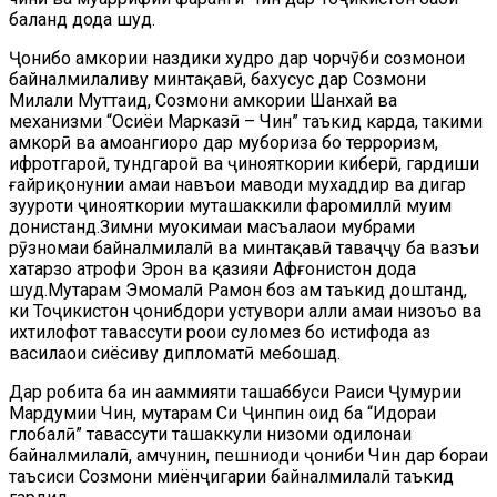
баланд дода шуд.
Ҷонибҳо ҳамкории наздики худро дар чорчӯби созмонҳои
байналмилаливу минтақавӣ, бахусус дар Созмони
Милали Муттаҳид, Созмони ҳамкории Шанхай ва
механизми “Осиёи Марказӣ – Чин” таъкид карда, таҳкими
ҳамкорӣ ва ҳамоҳангиҳоро дар мубориза бо терроризм,
ифротгароӣ, тундгароӣ ва ҷинояткории киберӣ, гардиши
ғайриқонунии ҳамаи навъҳои маводи мухаддир ва дигар
зуҳуроти ҷинояткории муташаккили фаромиллӣ муҳим
донистанд.Зимни муҳокимаи масъалаҳои мубрами
рӯзномаи байналмилалӣ ва минтақавӣ таваҷҷуҳ ба вазъи
хатарзо атрофи Эрон ва қазияи Афғонистон дода
шуд.Муҳтарам Эмомалӣ Раҳмон боз ҳам таъкид доштанд,
ки Тоҷикистон ҷонибдори устувори ҳалли ҳамаи низоъҳо ва
ихтилофот тавассути роҳҳои сулҳомез бо истифода аз
василаҳои сиёсиву дипломатӣ мебошад.
Дар робита ба ин аҳаммияти ташаббуси Раиси Ҷумҳурии
Мардумии Чин, муҳтарам Си Ҷинпин оид ба “Идораи
глобалӣ” тавассути ташаккули низоми одилонаи
байналмилалӣ, ҳамчунин, пешниҳоди ҷониби Чин дар бораи
таъсиси Созмони миёнҷигарии байналмилалӣ таъкид