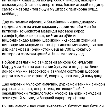
иқтисодии кишварҳои мо дар соҳаҳои тиҷорат, ҳамкории
сармоягузорӣ, саноат, энергетика, бахши аграрӣ ва дигар
самтҳои мавриди таваҷҷуҳи муштарак пайгирона рушд
меёбанд.
Дар ин замина афзоиши бемайлони нишондиҳандаҳои
гардиши мол ва ҳаҷми сармоягузории ҷониби Чин ба
иқтисоди Тоҷикистон мавриди ёдоварӣ қарор
гирифт.Қобили зикр аст, ки Чин аз рӯйи ин
нишондиҳандаҳо миёни шарикони иқтисодии хориҷии
кишвари мо мақоми пешсафро ишғол менамояд ва ҳоло
дар қаламрави Тоҷикистон беш аз 700 ширкат бо
иштироки сармояи ҷониби Чин амал мекунад.
Роҳбари давлати мо аз ҷараёни ҳамкорӣ бо Ҷумҳурии
Мардумии Чин ва дастгирии Ҳукумати он дар татбиқи
лоиҳаҳои муҳими зерсохторӣ, аз ҷумла сохтмони шоҳроҳҳои
дорои аҳаммияти стратегӣ, изҳори қаноатмандӣ намуданд.
Дар ҷараёни мулоқот, ҳамчунин, дурнамои таҳкими ҳамкорӣ
дар соҳаҳои саноат, энергетика, иқтисоди “сабз”,
рақамикунонӣ, технологияҳои муосир ва ҷорӣ намудани
зеҳни сунъӣ мавриди баррасӣ қарор гирифтанд.
Рушди ҳамкорӣ дар соҳаи энергетика, бахусус дар бахшҳои