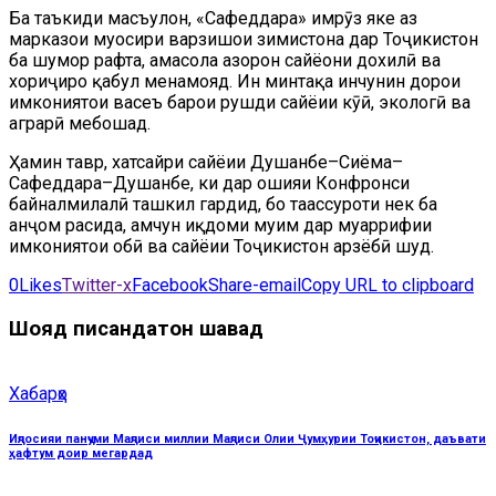
Ба таъкиди масъулон, «Сафеддара» имрӯз яке аз
марказҳои муосири варзишҳои зимистона дар Тоҷикистон
ба шумор рафта, ҳамасола ҳазорон сайёҳони дохилӣ ва
хориҷиро қабул менамояд. Ин минтақа инчунин дорои
имкониятҳои васеъ барои рушди сайёҳии кӯҳӣ, экологӣ ва
аграрӣ мебошад.
Ҳамин тавр, хатсайри сайёҳии Душанбе–Сиёма–
Сафеддара–Душанбе, ки дар ҳошияи Конфронси
байналмилалӣ ташкил гардид, бо таассуроти нек ба
анҷом расида, ҳамчун иқдоми муҳим дар муаррифии
имкониятҳои обӣ ва сайёҳии Тоҷикистон арзёбӣ шуд.
0
Likes
Twitter-x
Facebook
Share-email
Copy URL to clipboard
Шояд писандатон шавад
Хабарҳо
Иҷлосияи панҷуми Маҷлиси миллии Маҷлиси Олии Ҷумҳурии Тоҷикистон, даъвати
ҳафтум доир мегардад