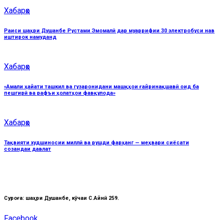
Хабарҳо
Раиси шаҳри Душанбе Рустами Эмомалӣ дар муаррифии 30 электробуси нав
иштирок намуданд
Хабарҳо
«Амали ҳайати ташкил ва гузаронидани машқҳои ғайринақшавӣ оид ба
пешгирӣ ва рафъи ҳолатҳои фавқулода»
Хабарҳо
Тақвияти худшиносии миллӣ ва рушди фарҳанг — меҳвари сиёсати
созандаи давлат
Суроға: шаҳри Душанбе, кӯчаи C.Айнӣ 259.
Facebook