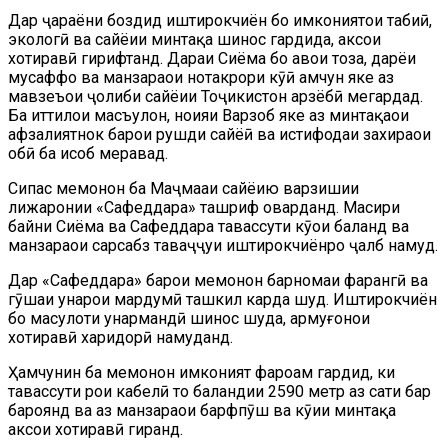
Дар ҷараёни боздид иштирокчиён бо имкониятҳои табиӣ,
экологӣ ва сайёҳии минтақа шинос гардида, аксҳои
хотиравӣ гирифтанд. Дараи Сиёма бо ҳавои тоза, дарёи
мусаффо ва манзараҳои нотакрори кӯҳӣ ҳамчун яке аз
мавзеъҳои ҷолиби сайёҳии Тоҷикистон арзёбӣ мегардад.
Ба иттилои масъулон, ноҳияи Варзоб яке аз минтақаҳои
афзалиятнок барои рушди сайёҳӣ ва истифодаи захираҳои
обӣ ба ҳисоб меравад.
Сипас меҳмонон ба Маҷмааи сайёҳию варзишии
лижаронии «Сафеддара» ташриф оварданд. Масири
байни Сиёма ва Сафеддара тавассути кӯҳҳои баланд ва
манзараҳои сарсабз таваҷҷуҳи иштирокчиёнро ҷалб намуд.
Дар «Сафеддара» барои меҳмонон барномаи фарҳангӣ ва
гӯшаи ҳунарҳои мардумӣ ташкил карда шуд. Иштирокчиён
бо маҳсулоти ҳунармандӣ шинос шуда, армуғонҳои
хотиравӣ харидорӣ намуданд.
Ҳамчунин ба меҳмонон имконият фароҳам гардид, ки
тавассути роҳи кабелӣ то баландии 2590 метр аз сатҳи баҳр
бароянд ва аз манзараҳои барфпӯш ва кӯҳии минтақа
аксҳои хотиравӣ гиранд.