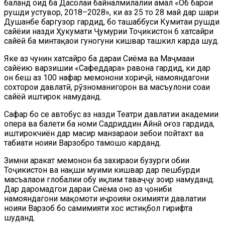
баланд оид ба Даҳсолаи байналмилалии амал «Об барои
рушди устувор, 2018–2028», ки аз 25 то 28 май дар шаҳри
Душанбе баргузор гардид, бо ташаббуси Кумитаи рушди
сайёҳии назди Ҳукумати Ҷумҳурии Тоҷикистон 6 хатсайри
сайёҳӣ ба минтақаҳои гуногуни кишвар ташкил карда шуд.
Яке аз чунин хатсайрҳо ба дараи Сиёма ва Маҷмааи
сайёҳию варзишии «Сафеддара» равона гардид, ки дар
он беш аз 100 нафар меҳмонони хориҷӣ, намояндагони
сохторҳои давлатӣ, рӯзноманигорон ва масъулони соҳаи
сайёҳӣ иштирок намуданд.
Сафар бо се автобус аз назди Театри давлатии академии
опера ва балети ба номи Садриддин Айнӣ оғоз гардида,
иштирокчиён дар масир манзараҳои зебои пойтахт ва
табиати ноҳияи Варзобро тамошо карданд.
Зимни ҳаракат меҳмонон ба захираҳои бузурги обии
Тоҷикистон ва нақши муҳими кишвар дар пешбурди
масъалаҳои глобалии обу иқлим таваҷҷуҳ зоҳир намуданд.
Дар даромадгоҳи дараи Сиёма онҳо аз ҷониби
намояндагони мақомоти иҷроияи ҳокимияти давлатии
ноҳияи Варзоб бо самимияти хос истиқбол гирифта
шуданд.